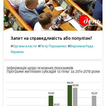
Запит на справедливість або популізм?
#
#
#
Органы власти
Петр Порошенко
Верховна Рада
Украины