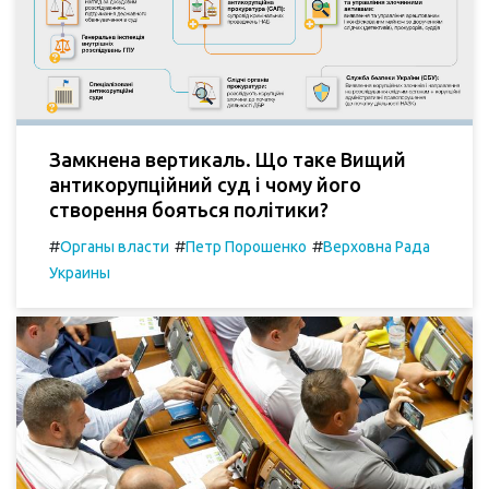
Замкнена вертикаль. Що таке Вищий
антикорупційний суд і чому його
створення бояться політики?
#
#
#
Органы власти
Петр Порошенко
Верховна Рада
Украины