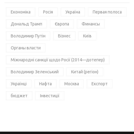
Економіка
Росія
Україна
Первая полоса
Дональд Трамп
Європа
Финансы
Володимир Путін
Бізнес
Київ
Органы власти
Міжнародні санкції щодо Росії (2014—дотепер)
Володимир Зеленський
Китай (регіон)
Українці
Нафта
Москва
Експорт
бюджет
Інвестиції