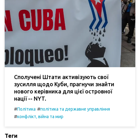
Сполучені Штати активізують свої
зусилля щодо Куби, прагнучи знайти
нового керівника для цієї островної
нації -- NYT.
#
#
Політика
політика та державне управління
#
конфлікт, війна та мир
Теги