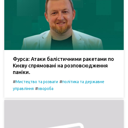
Фурса: Атаки балістичними ракетами по
Києву спрямовані на розповсюдження
паніки.
#
#
Мистецтво та розваги
політика та державне
#
управління
хвороба