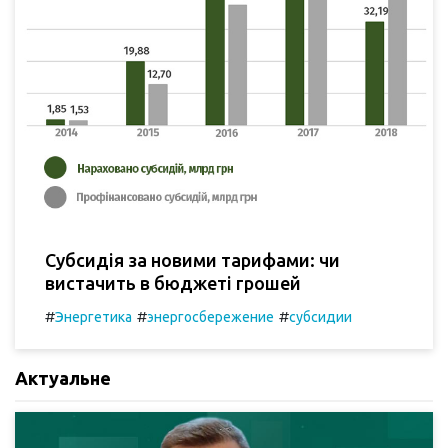
Субсидія за новими тарифами: чи
вистачить в бюджеті грошей
#
#
#
Энергетика
энергосбережение
субсидии
Актуальне