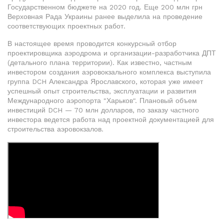
Государственном бюджете на 2020 год. Еще 200 млн грн
Верховная Рада Украины ранее выделила на проведение
соответствующих проектных работ.
В настоящее время проводится конкурсный отбор
проектировщика аэродрома и организации-разработчика ДПТ
(детального плана территории). Как известно, частным
инвестором создания аэровокзального комплекса выступила
группа DCH Александра Ярославского, которая уже имеет
успешный опыт строительства, эксплуатации и развития
Международного аэропорта "Харьков". Плановый объем
инвестиций DCH — 70 млн долларов, по заказу частного
инвестора ведется работа над проектной документацией для
строительства аэровокзалов.