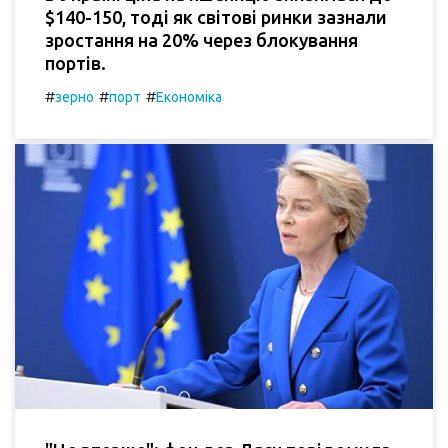
$140-150, тоді як світові ринки зазнали
зростання на 20% через блокування
портів.
#
#
#
зерно
порт
Економіка