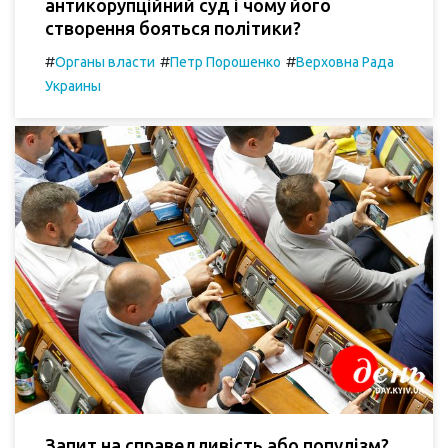
антикорупційний суд і чому його
створення бояться політики?
#
#
#
Органы власти
Петр Порошенко
Верховна Рада
Украины
Запит на справедливість або популізм?