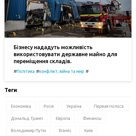
Бізнесу нададуть можливість
використовувати державне майно для
переміщення складів.
#
#
#
Політика
конфлікт, війна та мир
Теги
Економіка
Росія
Україна
Первая полоса
Дональд Трамп
Європа
Финансы
Володимир Путін
Бізнес
Київ