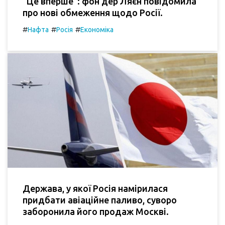
"Це вперше": фон дер Ляєн повідомила
про нові обмеження щодо Росії.
#
#
#
Нафта
Росія
Економіка
Держава, у якої Росія намірилася
придбати авіаційне паливо, суворо
заборонила його продаж Москві.