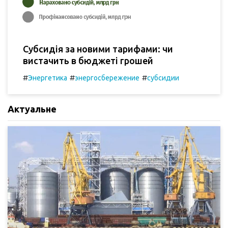
Субсидія за новими тарифами: чи
вистачить в бюджеті грошей
#
#
#
Энергетика
энергосбережение
субсидии
Актуальне