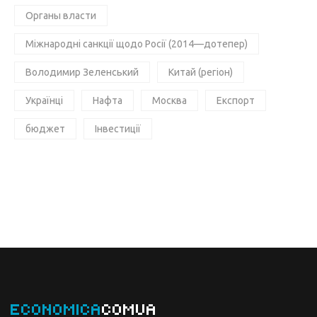
Органы власти
Міжнародні санкції щодо Росії (2014—дотепер)
Володимир Зеленський
Китай (регіон)
Українці
Нафта
Москва
Експорт
бюджет
Інвестиції
ECONOMICA
COMUA