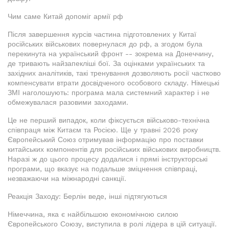
Чим саме Китай допоміг армії рф
Після завершення курсів частина підготовлених у Китаї
російських військових повернулася до рф, а згодом була
перекинута на український фронт -- зокрема на Донеччину,
де тривають найзапекліші бої. За оцінками українських та
західних аналітиків, такі тренування дозволяють росії частково
компенсувати втрати досвідченого особового складу. Німецькі
ЗМІ наголошують: програма мала системний характер і не
обмежувалася разовими заходами.
Це не перший випадок, коли фіксується військово-технічна
співпраця між Китаєм та Росією. Ще у травні 2026 року
Європейський Союз отримував інформацію про поставки
китайських компонентів для російських військових виробництв.
Наразі ж до цього процесу додалися і прямі інструкторські
програми, що вказує на подальше зміцнення співпраці,
незважаючи на міжнародні санкції.
Реакція Заходу: Берлін веде, інші підтягуються
Німеччина, яка є найбільшою економічною силою
Європейського Союзу, виступила в ролі лідера в цій ситуації.