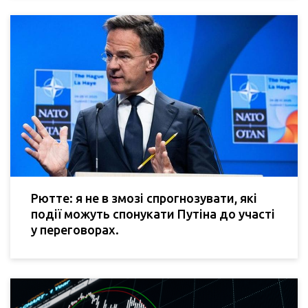
Рютте: я не в змозі спрогнозувати, які
події можуть спонукати Путіна до участі
у переговорах.