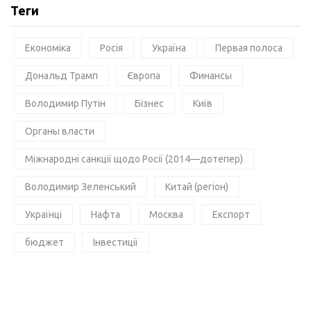
Теги
Економіка
Росія
Україна
Первая полоса
Дональд Трамп
Європа
Финансы
Володимир Путін
Бізнес
Київ
Органы власти
Міжнародні санкції щодо Росії (2014—дотепер)
Володимир Зеленський
Китай (регіон)
Українці
Нафта
Москва
Експорт
бюджет
Інвестиції