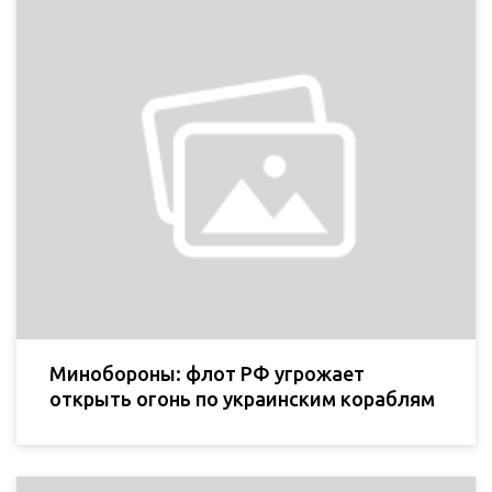
Минобороны: флот РФ угрожает
открыть огонь по украинским кораблям