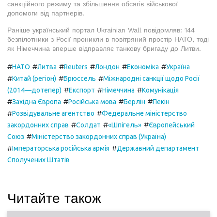
санкційного режиму та збільшення обсягів військової
допомоги від партнерів.
Раніше український портал Ukrainian Wall повідомляв: 144
безпілотники з Росії проникли в повітряний простір НАТО, тоді
як Німеччина вперше відправляє танкову бригаду до Литви.
#
#
#
#
#
#
НАТО
Литва
Reuters
Лондон
Економіка
Україна
#
#
#
Китай (регіон)
Брюссель
Міжнародні санкції щодо Росії
#
#
#
(2014—дотепер)
Експорт
Німеччина
Комунікація
#
#
#
#
Західна Європа
Російська мова
Берлін
Пекін
#
#
Розвідувальне агентство
Федеральне міністерство
#
#
#
закордонних справ
Солдат
«Шпігель»
Європейський
#
Союз
Міністерство закордонних справ (Україна)
#
#
Імператорська російська армія
Державний департамент
Сполучених Штатів
Читайте також