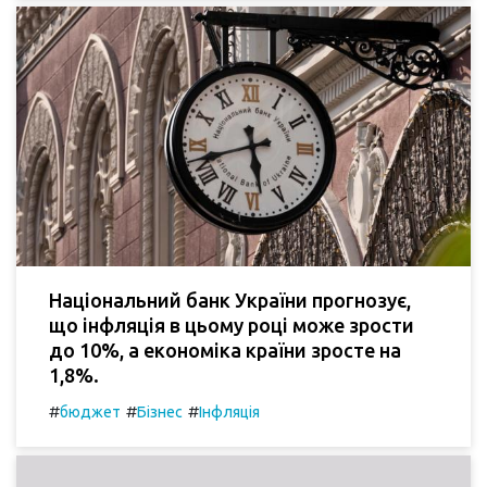
Національний банк України прогнозує,
що інфляція в цьому році може зрости
до 10%, а економіка країни зросте на
1,8%.
#
#
#
бюджет
Бізнес
Інфляція