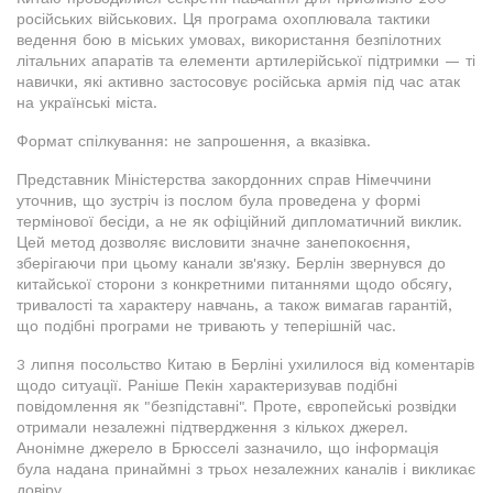
російських військових. Ця програма охоплювала тактики
ведення бою в міських умовах, використання безпілотних
літальних апаратів та елементи артилерійської підтримки — ті
навички, які активно застосовує російська армія під час атак
на українські міста.
Формат спілкування: не запрошення, а вказівка.
Представник Міністерства закордонних справ Німеччини
уточнив, що зустріч із послом була проведена у формі
термінової бесіди, а не як офіційний дипломатичний виклик.
Цей метод дозволяє висловити значне занепокоєння,
зберігаючи при цьому канали зв'язку. Берлін звернувся до
китайської сторони з конкретними питаннями щодо обсягу,
тривалості та характеру навчань, а також вимагав гарантій,
що подібні програми не тривають у теперішній час.
3 липня посольство Китаю в Берліні ухилилося від коментарів
щодо ситуації. Раніше Пекін характеризував подібні
повідомлення як "безпідставні". Проте, європейські розвідки
отримали незалежні підтвердження з кількох джерел.
Анонімне джерело в Брюсселі зазначило, що інформація
була надана принаймні з трьох незалежних каналів і викликає
довіру.