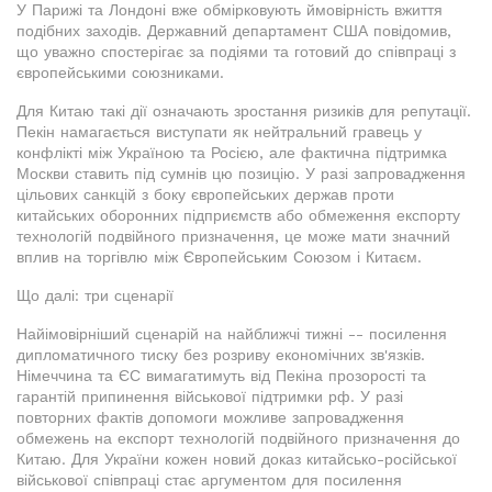
У Парижі та Лондоні вже обмірковують ймовірність вжиття
подібних заходів. Державний департамент США повідомив,
що уважно спостерігає за подіями та готовий до співпраці з
європейськими союзниками.
Для Китаю такі дії означають зростання ризиків для репутації.
Пекін намагається виступати як нейтральний гравець у
конфлікті між Україною та Росією, але фактична підтримка
Москви ставить під сумнів цю позицію. У разі запровадження
цільових санкцій з боку європейських держав проти
китайських оборонних підприємств або обмеження експорту
технологій подвійного призначення, це може мати значний
вплив на торгівлю між Європейським Союзом і Китаєм.
Що далі: три сценарії
Найімовірніший сценарій на найближчі тижні -- посилення
дипломатичного тиску без розриву економічних зв'язків.
Німеччина та ЄС вимагатимуть від Пекіна прозорості та
гарантій припинення військової підтримки рф. У разі
повторних фактів допомоги можливе запровадження
обмежень на експорт технологій подвійного призначення до
Китаю. Для України кожен новий доказ китайсько-російської
військової співпраці стає аргументом для посилення