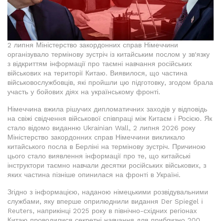
2 липня Міністерство закордонних справ Німеччини
організувало термінову зустріч із китайським послом у зв'язку
з відкриттям інформації про таємні навчання російських
військових на території Китаю. Виявилося, що частина
військовослужбовців, які пройшли цю підготовку, згодом брала
участь у бойових діях на українському фронті.
Німеччина вжила рішучих дипломатичних заходів у відповідь
на свіжі свідчення військової співпраці між Китаєм і Росією. Як
стало відомо виданню Ukrainian Wall, 2 липня 2026 року
Міністерство закордонних справ Німеччини викликало
китайського посла в Берліні на термінову зустріч. Причиною
цього стало виявлення інформації про те, що китайські
інструктори таємно навчали десятки російських військових, з
яких частина пізніше опинилася на фронті в Україні.
Згідно з інформацією, наданою німецькими розвідувальними
службами, яку вперше оприлюднили видання Der Spiegel і
Reuters, наприкінці 2025 року в північно-східних регіонах
Китаю проводилися секретні навчання для приблизно 200