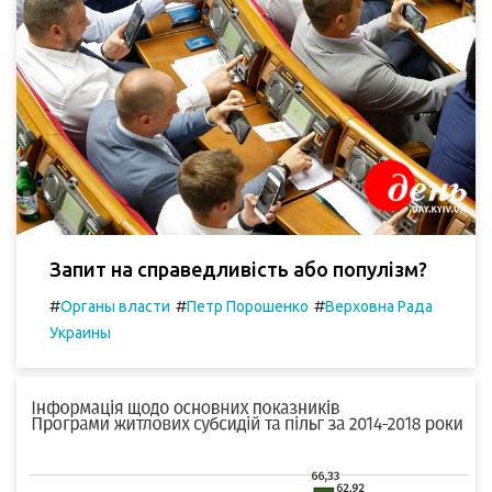
Запит на справедливість або популізм?
#
#
#
Органы власти
Петр Порошенко
Верховна Рада
Украины