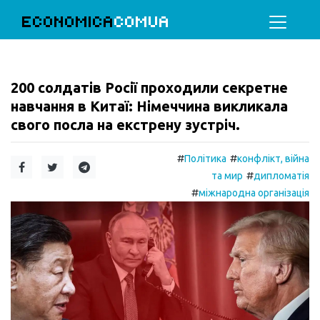
ECONOMICA
COMUA
200 солдатів Росії проходили секретне
навчання в Китаї: Німеччина викликала
свого посла на екстрену зустріч.
#
#
Політика
конфлікт, війна
#
та мир
дипломатія
#
міжнародна організація