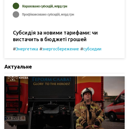
Субсидія за новими тарифами: чи
вистачить в бюджеті грошей
#
#
#
Энергетика
энергосбережение
субсидии
Актуальне