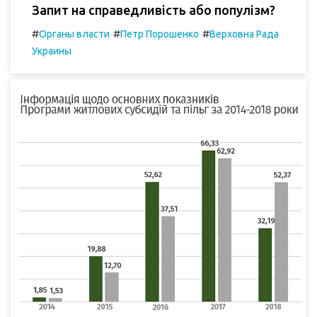
Запит на справедливість або популізм?
#
#
#
Органы власти
Петр Порошенко
Верховна Рада
Украины