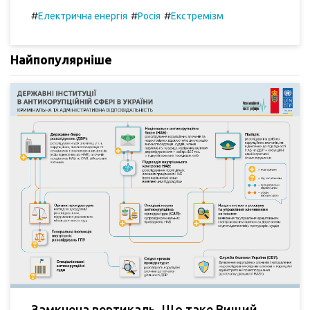
#
#
#
Електрична енергія
Росія
Екстремізм
Найпопулярніше
Замкнена вертикаль. Що таке Вищий