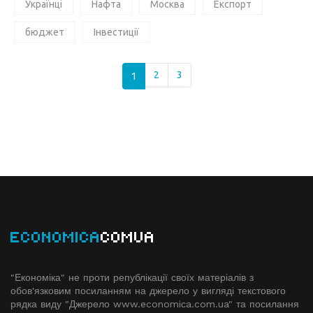
Українці
Нафта
Москва
Експорт
бюджет
Інвестиції
1
2
3
ECONOMICA
COMUA
"Економіка" не проти републікації своїх матеріалів з
обов'язковим посиланням на джерело у вигляді текстового
рядка виду "Джерело www.economiсa.com.ua" та посилання