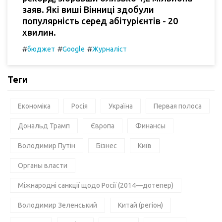
заяв. Які виші Вінниці здобули
популярність серед абітурієнтів - 20
хвилин.
#
#
#
бюджет
Google
Журналіст
Теги
Економіка
Росія
Україна
Первая полоса
Дональд Трамп
Європа
Финансы
Володимир Путін
Бізнес
Київ
Органы власти
Міжнародні санкції щодо Росії (2014—дотепер)
Володимир Зеленський
Китай (регіон)