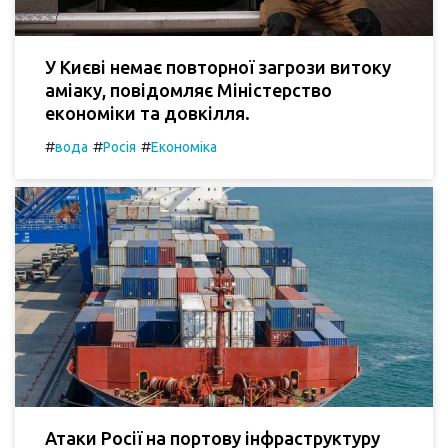
У Києві немає повторної загрози витоку
аміаку, повідомляє Міністерство
економіки та довкілля.
#
#
#
вода
Росія
Економіка
Атаки Росії на портову інфраструктуру