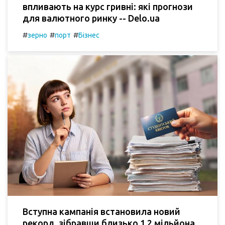
впливають на курс гривні: які прогнози
для валютного ринку -- Delo.ua
#
#
#
зерно
порт
Бізнес
Вступна кампанія встановила новий
рекорд, зібравши близько 1,2 мільйона