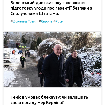
Зеленський дав вказівку завершити
підготовку угоди про гарантії безпеки з
Сполученими Штатами.
#
#
#
Дональд Трамп
Європа
Росія
Теніс в умовах блекауту: чи залишить
свою посаду мер Берліна?