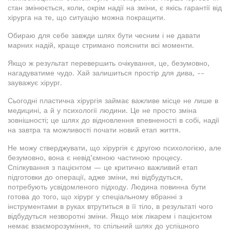
стан змінюється, коли, окрім надії на зміни, є якісь гарантії від
хірурга на те, що ситуацію можна покращити.
Обираю для себе завжди шлях бути чесним і не давати
марних надій, краще стримано пояснити всі моменти.
Якщо ж результат перевершить очікування, це, безумовно,
нагадуватиме чудо. Хай залишиться простір для дива, --
зауважує хірург.
Сьогодні пластична хірургія займає важливе місце не лише в
медицині, а й у психології людини. Це не просто зміна
зовнішності; це шлях до відновлення впевненості в собі, надії
на завтра та можливості почати новий етап життя.
Не можу стверджувати, що хірургія є другою психологією, але
безумовно, вона є невід’ємною частиною процесу.
Спілкування з пацієнтом — це критично важливий етап
підготовки до операції, адже зміни, які відбудуться,
потребують усвідомленого підходу. Людина повинна бути
готова до того, що хірург у спеціальному вбранні з
інструментами в руках втрутиться в її тіло, в результаті чого
відбудуться незворотні зміни. Якщо між лікарем і пацієнтом
немає взаєморозуміння, то спільний шлях до успішного