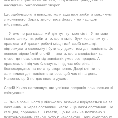
пов'язані з цивільним життям, побутовими трагедіями чи
наслідками онкологічних хвороб.
Це, здебільшого ті випадки, коли вдається зробити максимум
з можливого. Зараз, звісно, весь фокус - на наслідки
військових дій.
-- Я вже не раз казав: мій дім тут, тут моя сім'я. Я не маю
іншого шляху, як робити те, що я вмію, бути корисним тут,
працювати й давати робочі місця всій своїй команді,
підтримувати економіку і бути фундаментом для пацієнтів. Це
певною мірою їхній спокій -- знати, що є спеціалісти та
місце, де незалежно від зовнішніх умов все працює. А
працювало і під час блекаутів, і під час обстрілів, і
безпосередньо на початку вторгнення. Двері клініки не
зачинялися для пацієнтів за весь цей час ні на день.
Напевно, це й не дає впасти духом.
Сергій Кийло наголошує, що успішна операція починається зі
спілкування.
-- Зміна зовнішності у військових зазвичай відбувається не за
бажанням, а через обставини, часто - це важкі обставини. Це
каліцтва, поранення... і казати, що це ніяк не пов'язано з
психоемоційним станом було б некоректно. Першочергово їх