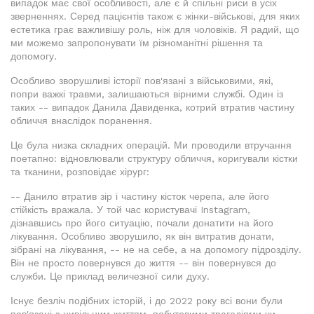
випадок має свої особливості, але є й спільні риси в усіх
зверненнях. Серед пацієнтів також є жінки-військові, для яких
естетика грає важливішу роль, ніж для чоловіків. Я радий, що
ми можемо запропонувати їм різноманітні рішення та
допомогу.
Особливо зворушливі історії пов'язані з військовими, які,
попри важкі травми, залишаються вірними службі. Один із
таких -- випадок Данила Давиденка, котрий втратив частину
обличчя внаслідок поранення.
Це була низка складних операцій. Ми проводили втручання
поетапно: відновлювали структуру обличчя, коригували кістки
та тканини, розповідає хірург:
-- Данило втратив зір і частину кісток черепа, але його
стійкість вражала. У той час користувачі Instagram,
дізнавшись про його ситуацію, почали донатити на його
лікування. Особливо зворушило, як він витратив донати,
зібрані на лікування, -- не на себе, а на допомогу підрозділу.
Він не просто повернувся до життя -- він повернувся до
служби. Це приклад величезної сили духу.
Існує безліч подібних історій, і до 2022 року всі вони були