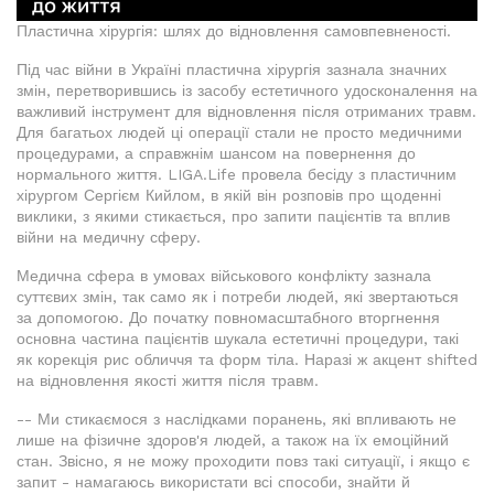
Пластична хірургія: шлях до відновлення самовпевненості.
Під час війни в Україні пластична хірургія зазнала значних
змін, перетворившись із засобу естетичного удосконалення на
важливий інструмент для відновлення після отриманих травм.
Для багатьох людей ці операції стали не просто медичними
процедурами, а справжнім шансом на повернення до
нормального життя. LIGA.Life провела бесіду з пластичним
хірургом Сергієм Кийлом, в якій він розповів про щоденні
виклики, з якими стикається, про запити пацієнтів та вплив
війни на медичну сферу.
Медична сфера в умовах військового конфлікту зазнала
суттєвих змін, так само як і потреби людей, які звертаються
за допомогою. До початку повномасштабного вторгнення
основна частина пацієнтів шукала естетичні процедури, такі
як корекція рис обличчя та форм тіла. Наразі ж акцент shifted
на відновлення якості життя після травм.
-- Ми стикаємося з наслідками поранень, які впливають не
лише на фізичне здоров'я людей, а також на їх емоційний
стан. Звісно, я не можу проходити повз такі ситуації, і якщо є
запит - намагаюсь використати всі способи, знайти й