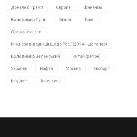
Дональд Трамп
Європа
Финансы
Володимир Путін
Бізнес
Київ
Органы власти
Міжнародні санкції щодо Росії (2014—дотепер)
Володимир Зеленський
Китай (регіон)
Українці
Нафта
Москва
Експорт
бюджет
Інвестиції