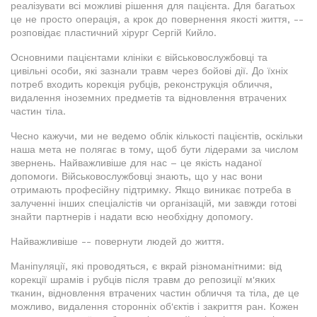
реалізувати всі можливі рішення для пацієнта. Для багатьох
це не просто операція, а крок до повернення якості життя, --
розповідає пластичний хірург Сергій Кийло.
Основними пацієнтами клініки є військовослужбовці та
цивільні особи, які зазнали травм через бойові дії. До їхніх
потреб входить корекція рубців, реконструкція обличчя,
видалення іноземних предметів та відновлення втрачених
частин тіла.
Чесно кажучи, ми не ведемо облік кількості пацієнтів, оскільки
наша мета не полягає в тому, щоб бути лідерами за числом
звернень. Найважливіше для нас – це якість наданої
допомоги. Військовослужбовці знають, що у нас вони
отримають професійну підтримку. Якщо виникає потреба в
залученні інших спеціалістів чи організацій, ми завжди готові
знайти партнерів і надати всю необхідну допомогу.
Найважливіше -- повернути людей до життя.
Маніпуляції, які проводяться, є вкрай різноманітними: від
корекції шрамів і рубців після травм до репозиції м'яких
тканин, відновлення втрачених частин обличчя та тіла, де це
можливо, видалення сторонніх об'єктів і закриття ран. Кожен