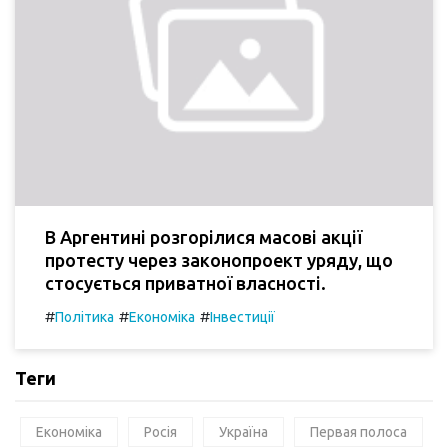
В Аргентині розгорілися масові акції
протесту через законопроект уряду, що
стосується приватної власності.
#
#
#
Політика
Економіка
Інвестиції
Теги
Економіка
Росія
Україна
Первая полоса