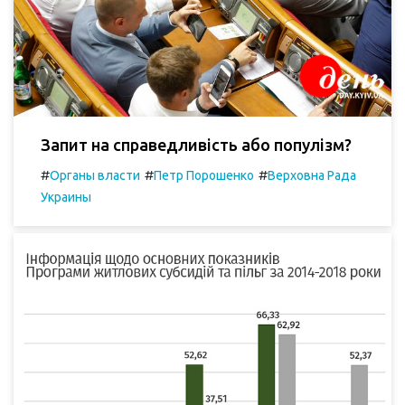
Запит на справедливість або популізм?
#
#
#
Органы власти
Петр Порошенко
Верховна Рада
Украины