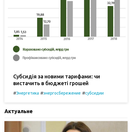
Субсидія за новими тарифами: чи
вистачить в бюджеті грошей
#
#
#
Энергетика
энергосбережение
субсидии
Актуальне