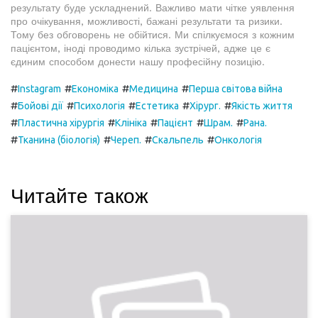
результату буде ускладнений. Важливо мати чітке уявлення
про очікування, можливості, бажані результати та ризики.
Тому без обговорень не обійтися. Ми спілкуємося з кожним
пацієнтом, іноді проводимо кілька зустрічей, адже це є
єдиним способом донести нашу професійну позицію.
#
#
#
#
Instagram
Економіка
Медицина
Перша світова війна
#
#
#
#
#
Бойові дії
Психологія
Естетика
Хірург.
Якість життя
#
#
#
#
#
Пластична хірургія
Клініка
Пацієнт
Шрам.
Рана.
#
#
#
#
Тканина (біологія)
Череп.
Скальпель
Онкологія
Читайте також