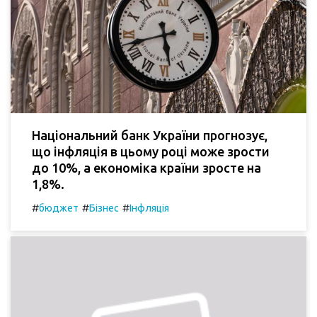
Національний банк України прогнозує,
що інфляція в цьому році може зрости
до 10%, а економіка країни зросте на
1,8%.
#
#
#
бюджет
Бізнес
Інфляція