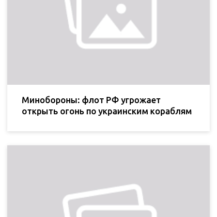
Минобороны: флот РФ угрожает
открыть огонь по украинским кораблям