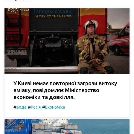
У Києві немає повторної загрози витоку
аміаку, повідомляє Міністерство
економіки та довкілля.
#
#
#
вода
Росія
Економіка