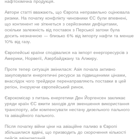
нафтохімічна продукція.
Автори статті вважають, що Європа неправильно оцінювала
ризики. На початку конфлікту чиновники ЄС були впевнені,
що континент не зіткнеться з серйозними дефіцитами,
оскільки залежність від поставок з Перської затоки була
досить незначною — близько 6% від імпорту нафти та менше
10% від газу.
Європейські країни сподівалися на імпорт енергоресурсів з
Америки, Норвегії, Азербайджану та Алжиру.
Проте тепер ситуація змінилася: Азія почала активно
закуповувати енергетичні ресурси за підвищеними цінами,
внаслідок чого трейдери перенаправляють поставки в цей
регіон, ігноруючи європейський ринок.
Єврокомісар з питань енергетики Ден Йоргенсен закликає
уряди країн ЄС вжити заходів для зменшення використання
транспорту, аби компенсувати нестачу дизельного пального
та авіаційного пального.
Після початку війни ціни на авіаційне паливо в Європі
збільшилися вдвічі, що призводить до скорочення кількості
рейсів авіакомпаній.