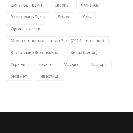
Дональд Трамп
Європа
Финансы
Володимир Путін
Бізнес
Київ
Органы власти
Міжнародні санкції щодо Росії (2014—дотепер)
Володимир Зеленський
Китай (регіон)
Українці
Нафта
Москва
Експорт
бюджет
Інвестиції