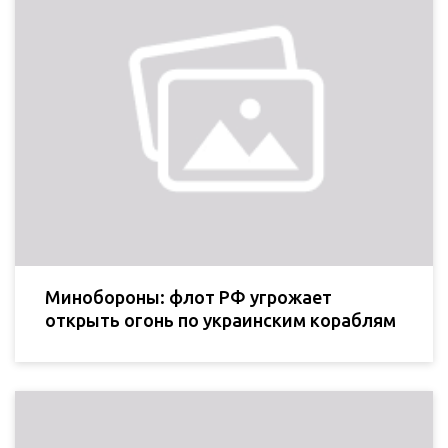
Минобороны: флот РФ угрожает
открыть огонь по украинским кораблям