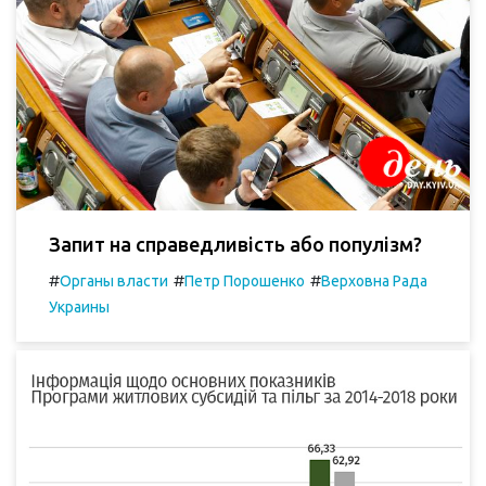
Запит на справедливість або популізм?
#
#
#
Органы власти
Петр Порошенко
Верховна Рада
Украины