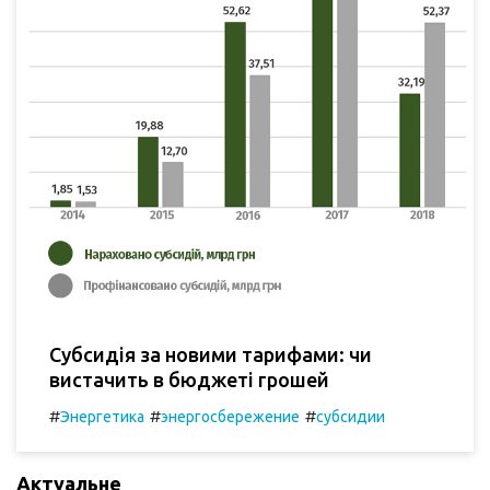
Субсидія за новими тарифами: чи
вистачить в бюджеті грошей
#
#
#
Энергетика
энергосбережение
субсидии
Актуальне