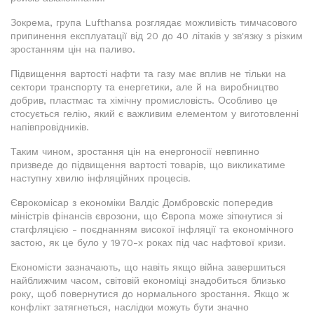
Зокрема, група Lufthansa розглядає можливість тимчасового
припинення експлуатації від 20 до 40 літаків у зв'язку з різким
зростанням цін на паливо.
Підвищення вартості нафти та газу має вплив не тільки на
сектори транспорту та енергетики, але й на виробництво
добрив, пластмас та хімічну промисловість. Особливо це
стосується гелію, який є важливим елементом у виготовленні
напівпровідників.
Таким чином, зростання цін на енергоносії невпинно
призведе до підвищення вартості товарів, що викликатиме
наступну хвилю інфляційних процесів.
Єврокомісар з економіки Валдіс Домбровскіс попередив
міністрів фінансів єврозони, що Європа може зіткнутися зі
стагфляцією - поєднанням високої інфляції та економічного
застою, як це було у 1970-х роках під час нафтової кризи.
Економісти зазначають, що навіть якщо війна завершиться
найближчим часом, світовій економіці знадобиться близько
року, щоб повернутися до нормального зростання. Якщо ж
конфлікт затягнеться, наслідки можуть бути значно