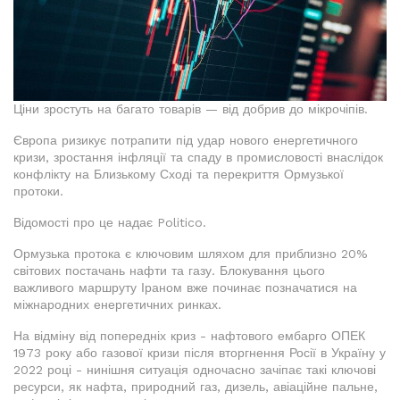
Ціни зростуть на багато товарів — від добрив до мікрочіпів.
Європа ризикує потрапити під удар нового енергетичного
кризи, зростання інфляції та спаду в промисловості внаслідок
конфлікту на Близькому Сході та перекриття Ормузької
протоки.
Відомості про це надає Politico.
Ормузька протока є ключовим шляхом для приблизно 20%
світових постачань нафти та газу. Блокування цього
важливого маршруту Іраном вже починає позначатися на
міжнародних енергетичних ринках.
На відміну від попередніх криз - нафтового ембарго ОПЕК
1973 року або газової кризи після вторгнення Росії в Україну у
2022 році - нинішня ситуація одночасно зачіпає такі ключові
ресурси, як нафта, природний газ, дизель, авіаційне пальне,