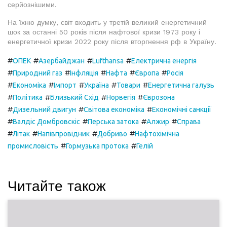
серйознішими.
На їхню думку, світ входить у третій великий енергетичний
шок за останні 50 років після нафтової кризи 1973 року і
енергетичної кризи 2022 року після вторгнення рф в Україну.
#
#
#
#
ОПЕК
Азербайджан
Lufthansa
Електрична енергія
#
#
#
#
#
Природний газ
Інфляція
Нафта
Європа
Росія
#
#
#
#
#
Економіка
Імпорт
Україна
Товари
Енергетична галузь
#
#
#
#
Політика
Близький Схід
Норвегія
Єврозона
#
#
#
Дизельний двигун
Світова економіка
Економічні санкції
#
#
#
#
Валдіс Домбровскіс
Перська затока
Алжир
Справа
#
#
#
#
Літак
Напівпровідник
Добриво
Нафтохімічна
#
#
промисловість
Гормузька протока
Гелій
Читайте також