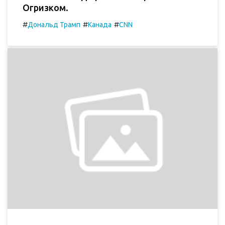
Огризком.
#
#
#
Дональд Трамп
Канада
CNN