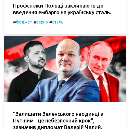
Профспілки Польщі закликають до
введення ембарго на українську сталь.
#
#
#
бюджет
зерно
сталь
"Залишати Зеленського наодинці з
Путіним - це небезпечний крок", -
зазначив дипломат Валерій Чалий.