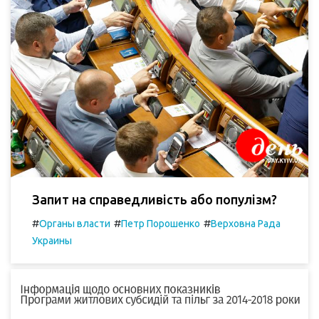
Запит на справедливість або популізм?
#
#
#
Органы власти
Петр Порошенко
Верховна Рада
Украины