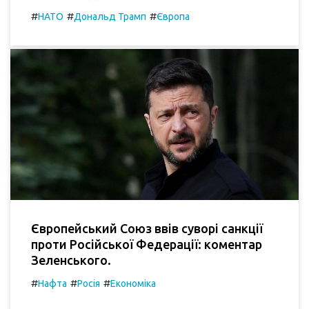
#
#
#
НАТО
Дональд Трамп
Європа
Європейський Союз ввів суворі санкції
проти Російської Федерації: коментар
Зеленського.
#
#
#
Нафта
Росія
Економіка