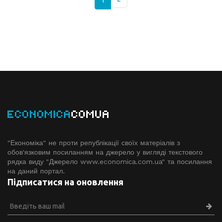
ECONOMICA
COMUA
"Економіка" не проти републікації своїх матеріалів з
обов'язковим посиланням на джерело у вигляді текстового
рядка виду "Джерело www.economiсa.com.ua" та посилання
на даний портал.
Підписатися на оновлення