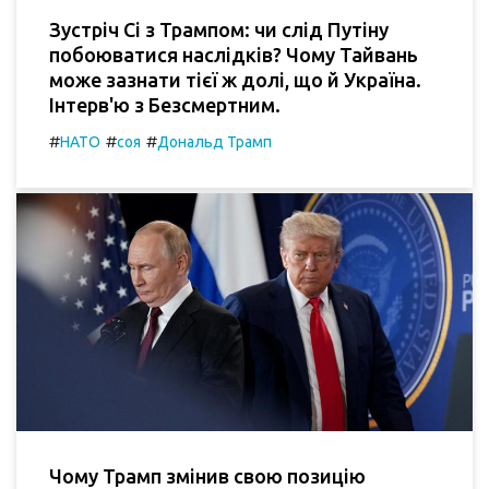
Зустріч Сі з Трампом: чи слід Путіну
побоюватися наслідків? Чому Тайвань
може зазнати тієї ж долі, що й Україна.
Інтерв'ю з Безсмертним.
#
#
#
НАТО
соя
Дональд Трамп
Чому Трамп змінив свою позицію