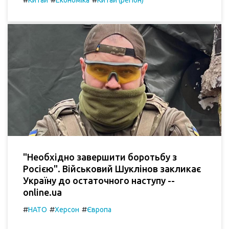
Китай
Економіка
Китай (регіон)
"Необхідно завершити боротьбу з
Росією". Військовий Шуклінов закликає
Україну до остаточного наступу --
online.ua
#
#
#
НАТО
Херсон
Європа