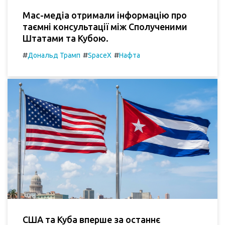
Мас-медіа отримали інформацію про
таємні консультації між Сполученими
Штатами та Кубою.
#
#
#
Дональд Трамп
SpaceX
Нафта
США та Куба вперше за останнє