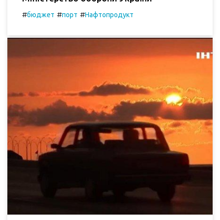
#
#
#
бюджет
порт
Нафтопродукт