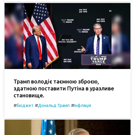
Трамп володіє таємною зброєю,
здатною поставити Путіна в уразливе
становище.
#
#
#
бюджет
Дональд Трамп
Інфляція