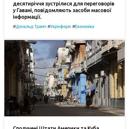
десятиріччя зустрілися для переговорів
у Гавані, повідомляють засоби масової
інформації.
#
#
#
Дональд Трамп
Укрінформ
Економіка
Сполучені Штати Америки та Куба