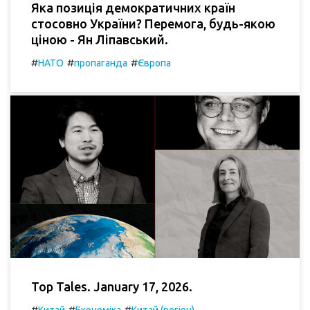
Яка позиція демократичних країн
стосовно України? Перемога, будь-якою
ціною - Ян Ліпавський.
#
#
#
НАТО
пропаганда
Європа
Top Tales. January 17, 2026.
#
#
#