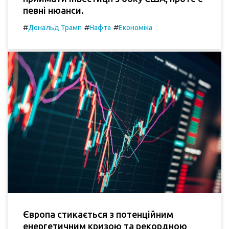
певні нюанси.
#
#
#
Дональд Трамп
Нафта
Економіка
Європа стикається з потенційним
енергетичним кризою та рекордною