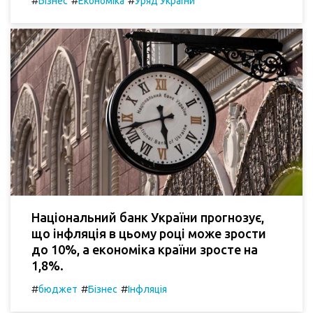
#
#
#
Бізнес
Економіка
Уряд України
Національний банк України прогнозує,
що інфляція в цьому році може зрости
до 10%, а економіка країни зросте на
1,8%.
#
#
#
бюджет
Бізнес
Інфляція