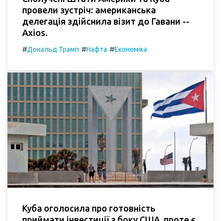
провели зустріч: американська
делегація здійснила візит до Гавани --
Axios.
#
#
#
Дональд Трамп
Нафта
Економіка
Куба оголосила про готовність
приймати інвестиції з боку США, проте є