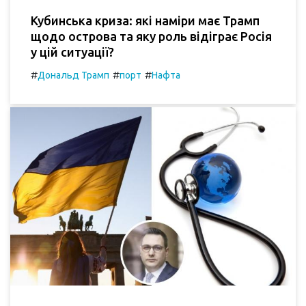
Кубинська криза: які наміри має Трамп
щодо острова та яку роль відіграє Росія
у цій ситуації?
#
#
#
Дональд Трамп
порт
Нафта