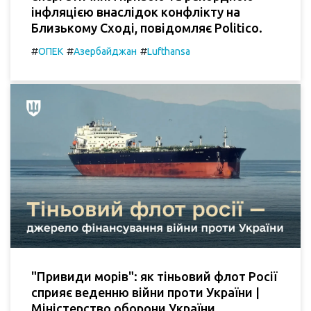
інфляцією внаслідок конфлікту на
Близькому Сході, повідомляє Politico.
#
#
#
ОПЕК
Азербайджан
Lufthansa
"Привиди морів": як тіньовий флот Росії
сприяє веденню війни проти України |
Міністерство оборони України