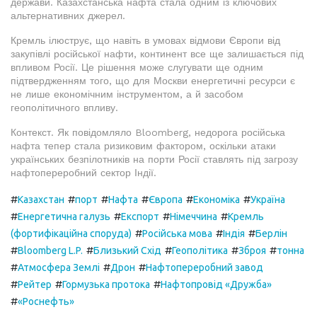
держави. Казахстанська нафта стала одним із ключових
альтернативних джерел.
Кремль ілюструє, що навіть в умовах відмови Європи від
закупівлі російської нафти, континент все ще залишається під
впливом Росії. Це рішення може слугувати ще одним
підтвердженням того, що для Москви енергетичні ресурси є
не лише економічним інструментом, а й засобом
геополітичного впливу.
Контекст. Як повідомляло Bloomberg, недорога російська
нафта тепер стала ризиковим фактором, оскільки атаки
українських безпілотників на порти Росії ставлять під загрозу
нафтопереробний сектор Індії.
#
#
#
#
#
#
Казахстан
порт
Нафта
Європа
Економіка
Україна
#
#
#
#
Енергетична галузь
Експорт
Німеччина
Кремль
#
#
#
(фортифікаційна споруда)
Російська мова
Індія
Берлін
#
#
#
#
#
Bloomberg L.P.
Близький Схід
Геополітика
Зброя
тонна
#
#
#
Атмосфера Землі
Дрон
Нафтопереробний завод
#
#
#
Рейтер
Гормузька протока
Нафтопровід «Дружба»
#
«Роснефть»