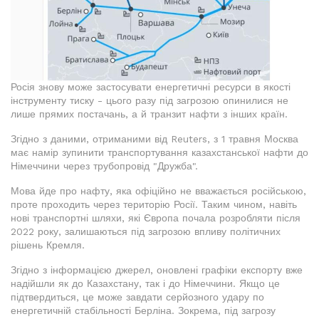
Росія знову може застосувати енергетичні ресурси в якості
інструменту тиску - цього разу під загрозою опинилися не
лише прямих постачань, а й транзит нафти з інших країн.
Згідно з даними, отриманими від Reuters, з 1 травня Москва
має намір зупинити транспортування казахстанської нафти до
Німеччини через трубопровід "Дружба".
Мова йде про нафту, яка офіційно не вважається російською,
проте проходить через територію Росії. Таким чином, навіть
нові транспортні шляхи, які Європа почала розробляти після
2022 року, залишаються під загрозою впливу політичних
рішень Кремля.
Згідно з інформацією джерел, оновлені графіки експорту вже
надійшли як до Казахстану, так і до Німеччини. Якщо це
підтвердиться, це може завдати серйозного удару по
енергетичній стабільності Берліна. Зокрема, під загрозу