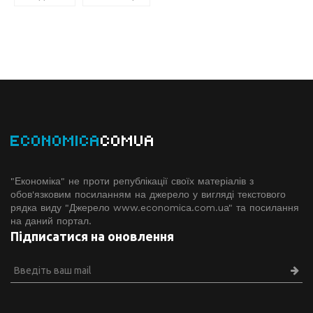
ECONOMICA
COMUA
"Економіка" не проти републікації своїх матеріалів з
обов'язковим посиланням на джерело у вигляді текстового
рядка виду "Джерело www.economiсa.com.ua" та посилання
на даний портал.
Підписатися на оновлення