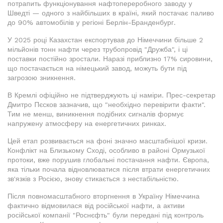
потрапить функціонування нафтопереробного заводу у
Шведті — одного з найбільших в країні, який постачає паливо
до 90% автомобілів у регіоні Берлін-Бранденбург.
У 2025 році Казахстан експортував до Німеччини більше 2
мільйонів тонн нафти через трубопровід "Дружба", і ці
поставки постійно зростали. Наразі приблизно 17% сировини,
що постачається на німецький завод, можуть бути під
загрозою зникнення.
В Кремлі офіційно не підтверджують ці наміри. Прес-секретар
Дмитро Пєсков зазначив, що "необхідно перевірити факти".
Тим не менш, виникнення подібних сигналів формує
напружену атмосферу на енергетичних ринках.
Цей етап розвивається на фоні значно масштабнішої кризи.
Конфлікт на Близькому Сході, особливо в районі Ормузької
протоки, вже порушив глобальні постачання нафти. Європа,
яка тільки почала відновлюватися після втрати енергетичних
зв'язків з Росією, знову стикається з нестабільністю.
Після повномасштабного вторгнення в Україну Німеччина
фактично відмовилася від російської нафти, а активи
російської компанії "Роснєфть" були передані під контроль