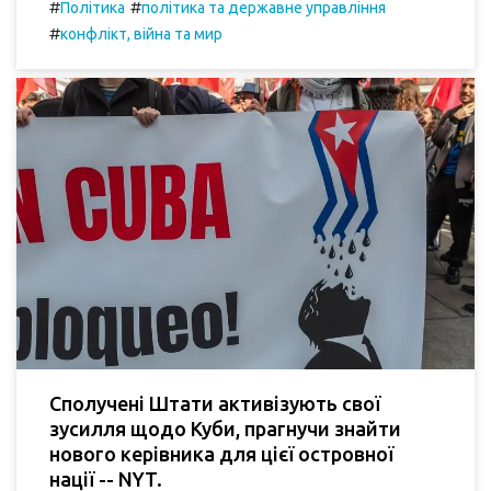
#
#
Політика
політика та державне управління
#
конфлікт, війна та мир
Сполучені Штати активізують свої
зусилля щодо Куби, прагнучи знайти
нового керівника для цієї островної
нації -- NYT.