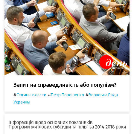
Запит на справедливість або популізм?
#
#
#
Органы власти
Петр Порошенко
Верховна Рада
Украины