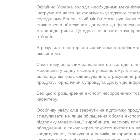
Офіційно Україна володіє необхідними механізма
інструменти часто не формують узгоджену страте
середньому бізнесі, який міг би стати рушійною 
стикається з обмеженим доступом до фінансуван
міжнародні ринки. Це одна з основних структурн
в Україні.
В результаті спостерігається системна проблема:
екосистема.
Саме тому основним завданням на сьогодні є не 
механізмів у єдину експортну екосистему. Бізнесу 
шлях, що включає фінансування, страхування риз
продукту, юридичний супровід та доступ до інфр
Без цього розширення експорт несировинних то
характеру.
Особливу увагу слід звернути на підтримку прод
стимулювати не лише збільшення обсягів експорту
підтримку модернізації виробництв, часткову комп
обладнання, а також через покриття витрат на ви
кредитування, страхування ризиків, використанн
інструментів для підтримки іноземних покупців укр