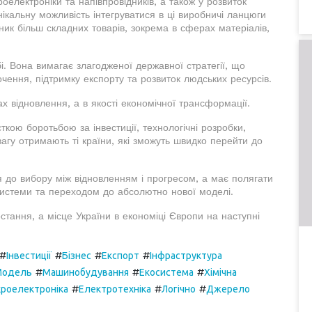
роелектроніки та напівпровідників, а також у розвиток
нікальну можливість інтегруватися в ці виробничі ланцюги
ик більш складних товарів, зокрема в сферах матеріалів,
бі. Вона вимагає злагодженої державної стратегії, що
очення, підтримку експорту та розвиток людських ресурсів.
х відновлення, а в якості економічної трансформації.
ткою боротьбою за інвестиції, технологічні розробки,
вагу отримають ті країни, які зможуть швидко перейти до
 до вибору між відновленням і прогресом, а має полягати
 системи та переходом до абсолютно нової моделі.
тання, а місце України в економіці Європи на наступні
#
#
#
#
Інвестиції
Бізнес
Експорт
Інфраструктура
#
#
#
Модель
Машинобудування
Екосистема
Хімічна
#
#
#
кроелектроніка
Електротехніка
Логічно
Джерело