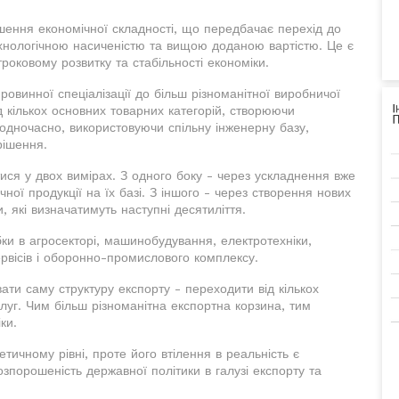
ьшення економічної складності, що передбачає перехід до
ехнологічною насиченістю та вищою доданою вартістю. Це є
роковому розвитку та стабільності економіки.
ровинної спеціалізації до більш різноманітної виробничої
д кількох основних товарних категорій, створюючи
я одночасно, використовуючи спільну інженерну базу,
рішення.
тися у двох вимірах. З одного боку - через ускладнення вже
чної продукції на їх базі. З іншого - через створення нових
, які визначатимуть наступні десятиліття.
ки в агросекторі, машинобудування, електротехніки,
ервісів і оборонно-промислового комплексу.
ти саму структуру експорту - переходити від кількох
луг. Чим більш різноманітна експортна корзина, тим
ки.
ичному рівні, проте його втілення в реальність є
зпорошеність державної політики в галузі експорту та