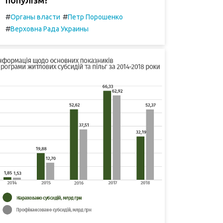
#
#
Органы власти
Петр Порошенко
#
Верховна Рада Украины