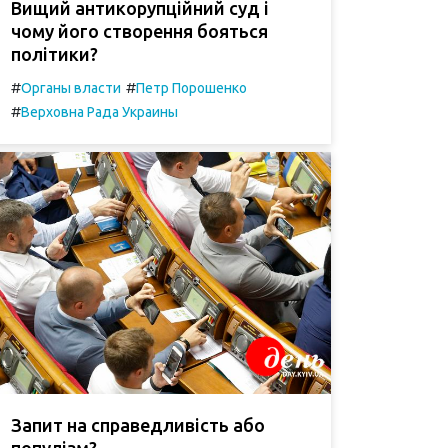
Вищий антикорупційний суд і
чому його створення бояться
політики?
#
#
Органы власти
Петр Порошенко
#
Верховна Рада Украины
Запит на справедливість або
популізм?