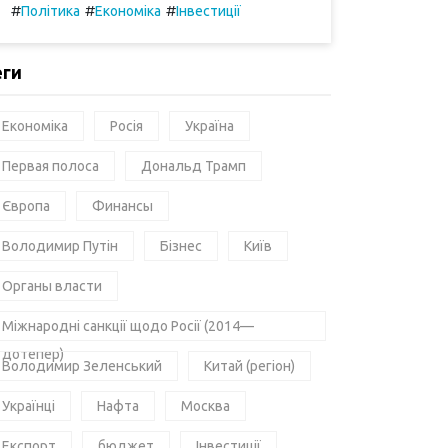
#
#
#
Політика
Економіка
Інвестиції
еги
Економіка
Росія
Україна
Первая полоса
Дональд Трамп
Європа
Финансы
Володимир Путін
Бізнес
Київ
Органы власти
Міжнародні санкції щодо Росії (2014—
дотепер)
Володимир Зеленський
Китай (регіон)
Українці
Нафта
Москва
Експорт
бюджет
Інвестиції