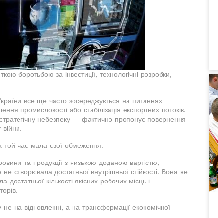
ткою боротьбою за інвестиції, технологічні розробки,
України все ще часто зосереджується на питаннях
лення промисловості або стабілізація експортних потоків.
ь і стратегічну небезпеку — фактично пропонує повернення
 війни.
 той час мала свої обмеження.
ровини та продукції з низькою доданою вартістю,
 не створювала достатньої внутрішньої стійкості. Вона не
 достатньої кількості якісних робочих місць і
торів.
 не на відновленні, а на трансформації економічної