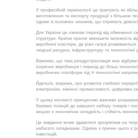
У професійній термінології це трактують як збіл
виготовлення та експорту продукції з більшою т
одним із основних чинників, що сприяють довгост
Для України це означає перехід від обмеженої си
структури. Країна прагне зменшити залежність ві
виробничі кластери, де різні галузі розвиваютьс
людські ресурси, інфраструктуру та технологічні 
Важливо, що така реіндустріалізація має відбува
існуючих виробництв і перехід до більш технологі
виробничих платформ під ті технологічні напрями
Йдеться, зокрема, про розвиток глибокої перероб
електроніки, хімічної промисловості, цифрових с
У цьому контексті принципово важливо розширюва
базових позицій до ширшого набору товарів і пос
вищою є економічна складність і стійкість економі
Це завдання може здаватися зрозумілим на теорет
набагато складнішим. Однією з причин цього є ро
інвестицій.