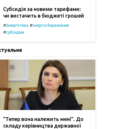
Субсидія за новими тарифами:
чи вистачить в бюджеті грошей
#
#
Энергетика
энергосбережение
#
субсидии
ктуальне
"Тепер вона належить мені". До
складу керівництва державної