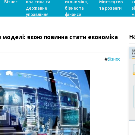
Бізнес
політика та
економіка,
Мистецтво
к
державне
бізнес та
та розваги
в
управління
фінанси
м
 моделі: якою повинна стати економіка
Н
#
Бізнес