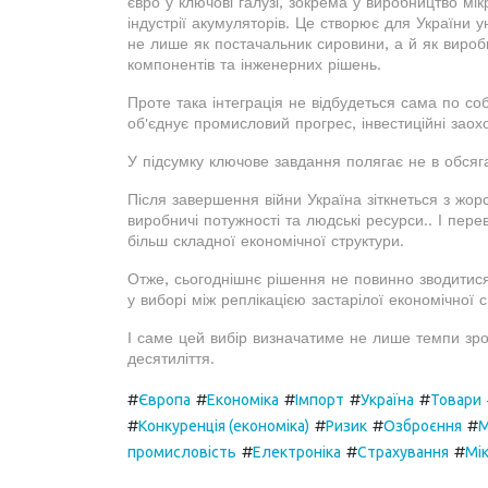
євро у ключові галузі, зокрема у виробництво мік
індустрії акумуляторів. Це створює для України у
не лише як постачальник сировини, а й як виробн
компонентів та інженерних рішень.
Проте така інтеграція не відбудеться сама по со
об'єднує промисловий прогрес, інвестиційні заох
У підсумку ключове завдання полягає не в обсяга
Після завершення війни Україна зіткнеться з жорс
виробничі потужності та людські ресурси.. І пере
більш складної економічної структури.
Отже, сьогоднішнє рішення не повинно зводитися
у виборі між реплікацією застарілої економічної
І саме цей вибір визначатиме не лише темпи зрос
десятиліття.
#
#
#
#
#
Європа
Економіка
Імпорт
Україна
Товари
#
#
#
#
Конкуренція (економіка)
Ризик
Озброєння
#
#
#
промисловість
Електроніка
Страхування
Мі