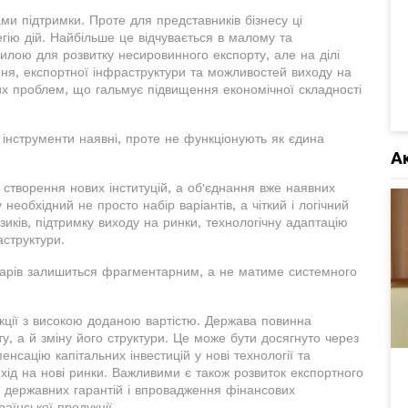
ми підтримки. Проте для представників бізнесу ці
гію дій. Найбільше це відчувається в малому та
силою для розвитку несировинного експорту, але на ділі
ня, експортної інфраструктури та можливостей виходу на
их проблем, що гальмує підвищення економічної складності
 інструменти наявні, проте не функціонують як єдина
А
створення нових інституцій, а об'єднання вже наявних
необхідний не просто набір варіантів, а чіткий і логічний
иків, підтримку виходу на ринки, технологічну адаптацію
аструктури.
варів залишиться фрагментарним, а не матиме системного
укції з високою доданою вартістю. Держава повинна
, а й зміну його структури. Це може бути досягнуто через
енсацію капітальних інвестицій у нові технології та
хід на нові ринки. Важливими є також розвиток експортного
я державних гарантій і впровадження фінансових
аїнської продукції.