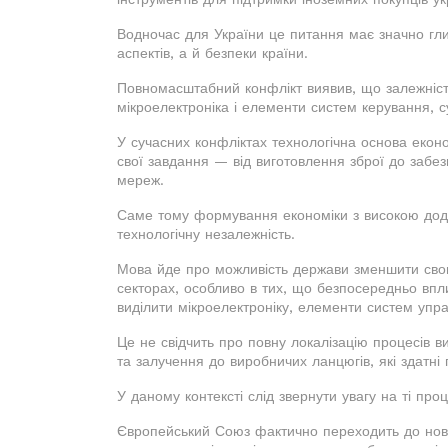
Водночас для України це питання має значно гли
аспектів, а й безпеки країни.
Повномасштабний конфлікт виявив, що залежність
мікроелектроніка і елементи систем керування, 
У сучасних конфліктах технологічна основа еконо
свої завдання — від виготовлення зброї до забе
мереж.
Саме тому формування економіки з високою дод
технологічну незалежність.
Мова йде про можливість держави зменшити свою
секторах, особливо в тих, що безпосередньо впл
виділити мікроелектроніку, елементи систем управ
Це не свідчить про повну локалізацію процесів в
та залучення до виробничих ланцюгів, які здатні п
У даному контексті слід звернути увагу на ті про
Європейський Союз фактично переходить до нової