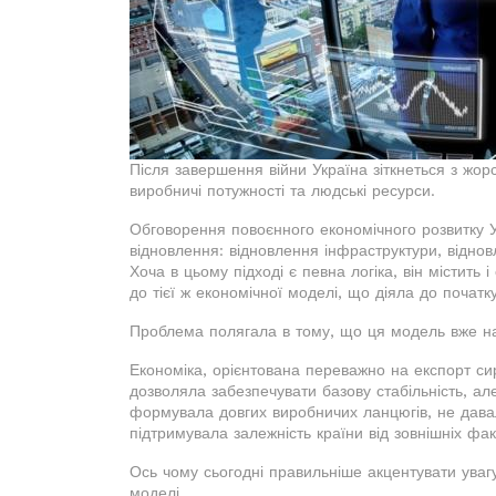
Після завершення війни Україна зіткнеться з жорс
виробничі потужності та людські ресурси.
Обговорення повоєнного економічного розвитку 
відновлення: відновлення інфраструктури, віднов
Хоча в цьому підході є певна логіка, він містит
до тієї ж економічної моделі, що діяла до початку
Проблема полягала в тому, що ця модель вже на
Економіка, орієнтована переважно на експорт си
дозволяла забезпечувати базову стабільність, але
формувала довгих виробничих ланцюгів, не давала
підтримувала залежність країни від зовнішніх фак
Ось чому сьогодні правильніше акцентувати увагу
моделі.