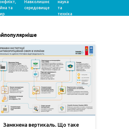
онфлікт,
Навколишнє
наука
ійна та
середовище
та
ир
техніка
айпопулярніше
Замкнена вертикаль. Що таке