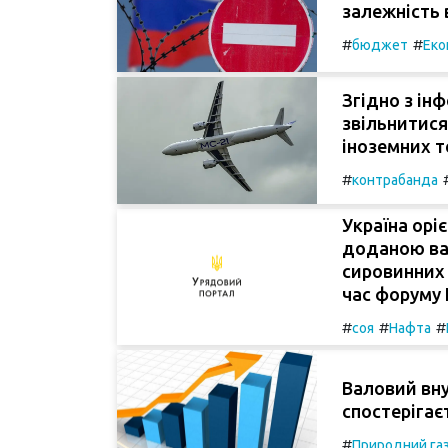
залежність 
#
#
бюджет
Еко
Згідно з інф
звільнитися
іноземних т
#
контрабанда
Україна орі
доданою ва
сировинних 
час форуму 
#
#
#
соя
Нафта
Валовий вну
спостерігає
#
Природний га