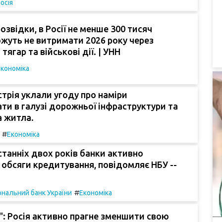
осія
озвідки, в Росії не менше 300 тисяч
жуть не витримати 2026 року через
ягар та військові дії. | УНН
Економіка
встрія уклали угоду про наміри
ти в галузі дорожньої інфраструктури та
а житла.
#
Економіка
танніх двох років банки активно
обсяги кредитування, повідомляє НБУ --
#
ональний банк України
Економіка
на": Росія активно прагне зменшити свою