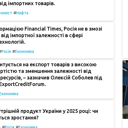
від імпортних товарів.
#
номіст
Нафта
ормацією Financial Times, Росія не в змозі
 від імпортної залежності в сфері
ехнологій.
#
#
Росія
Економіка
єнтується на експорт товарів з високою
ртістю та зменшення залежності від
ресурсів, – зазначив Олексій Соболев під
ExportCreditForum.
Економіка
трішній продукт України у 2025 році: чи
ться зростання?
#
#
з
Росія
Економіка