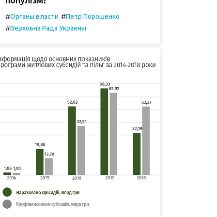
#
#
Органы власти
Петр Порошенко
#
Верховна Рада Украины