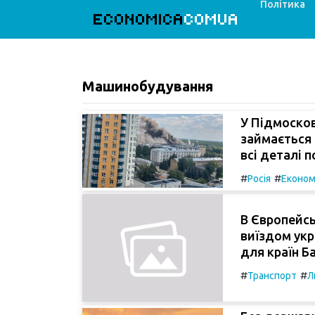
Політика
ECONOMICA
COMUA
Машинобудування
У Підмосков
займається 
всі деталі п
#
#
Росія
Економ
В Європейс
виїздом укр
для країн Ба
#
#
Транспорт
Л