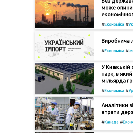
Без державн
може опинит
економічног
#
#
Економіка
Ук
Виробнича л
#
#
Економіка
Ім
У Київській
парк, в яки
мільярда гр
#
#
Економіка
Ур
Аналітики з
втрати держ
#
#
Канада
Екон