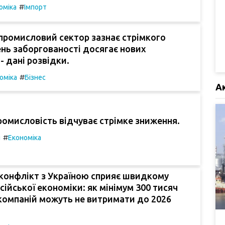
#
оміка
Імпорт
промисловий сектор зазнає стрімкого
вень заборгованості досягає нових
- дані розвідки.
#
оміка
Бізнес
А
ромисловість відчуває стрімке зниження.
#
я
Економіка
конфлікт з Україною сприяє швидкому
сійської економіки: як мінімум 300 тисяч
компаній можуть не витримати до 2026