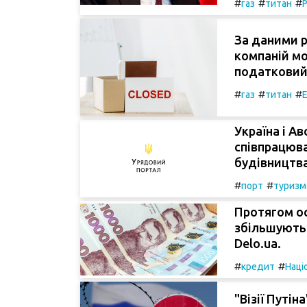
#
#
#
газ
титан
Р
За даними р
компаній мо
податковий т
#
#
#
газ
титан
Україна і А
співпрацюва
будівництв
#
#
порт
туризм
Протягом ос
збільшують 
Delo.ua.
#
#
кредит
Наці
"Візії Путі