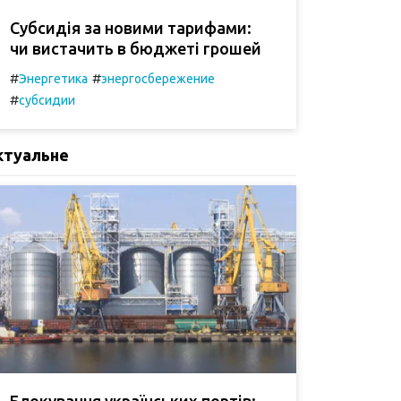
Субсидія за новими тарифами:
чи вистачить в бюджеті грошей
#
#
Энергетика
энергосбережение
#
субсидии
ктуальне
Блокування українських портів: