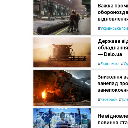
Важка пром
оборонозда
відновлення
#
Українська гр
Держава ві
обладнання:
— Delo.ua
#
#
Економіка
О
Зниження в
занепад про
занепокоєн
#
#
Facebook
Еле
Не відновле
повинна ста