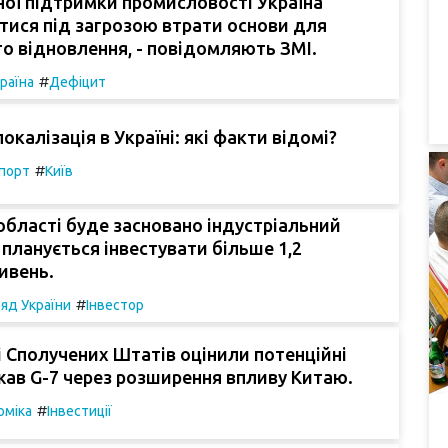
ої підтримки промисловості Україна
ися під загрозою втрати основи для
о відновлення, - повідомляють ЗМІ.
#
раїна
Дефіцит
окалізація в Україні: які факти відомі?
#
порт
Київ
 області буде засновано індустріальний
й планується інвестувати більше 1,2
ивень.
#
яд України
Інвестор
і Сполучених Штатів оцінили потенційні
ав G-7 через розширення впливу Китаю.
#
оміка
Інвестиції