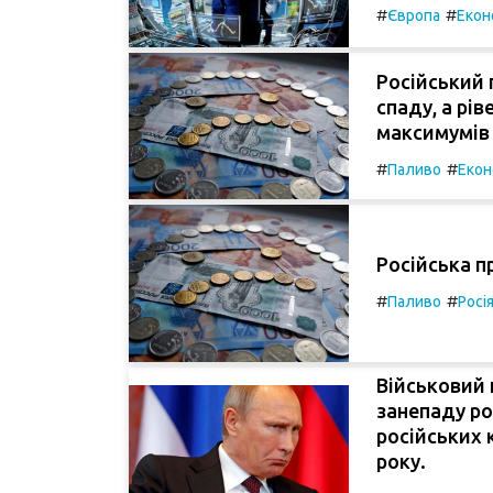
#
#
Європа
Екон
Російський 
спаду, а рі
максимумів 
#
#
Паливо
Екон
Російська п
#
#
Паливо
Росі
Військовий 
занепаду ро
російських 
року.