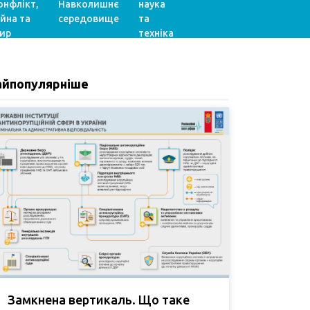
онфлікт,
Навколишнє
наука
ійна та
середовище
та
ир
техніка
айпопулярніше
Замкнена вертикаль. Що таке