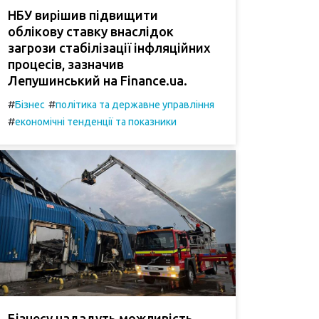
НБУ вирішив підвищити
облікову ставку внаслідок
загрози стабілізації інфляційних
процесів, зазначив
Лепушинський на Finance.ua.
#
#
Бізнес
політика та державне управління
#
економічні тенденції та показники
Бізнесу нададуть можливість