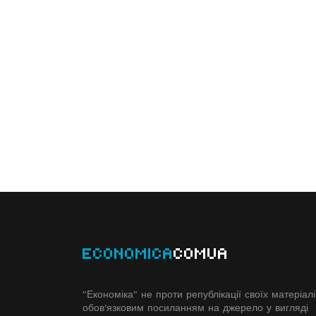
ECONOMICA
COMUA
"Економіка" не проти републікації своїх матеріалі
обов'язковим посиланням на джерело у вигляді