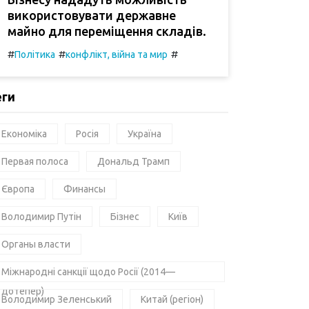
використовувати державне
майно для переміщення складів.
#
#
#
Політика
конфлікт, війна та мир
еги
Економіка
Росія
Україна
Первая полоса
Дональд Трамп
Європа
Финансы
Володимир Путін
Бізнес
Київ
Органы власти
Міжнародні санкції щодо Росії (2014—
дотепер)
Володимир Зеленський
Китай (регіон)