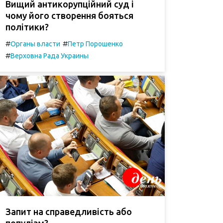
Вищий антикорупційний суд і
чому його створення бояться
політики?
#
#
Органы власти
Петр Порошенко
#
Верховна Рада Украины
Запит на справедливість або
популізм?