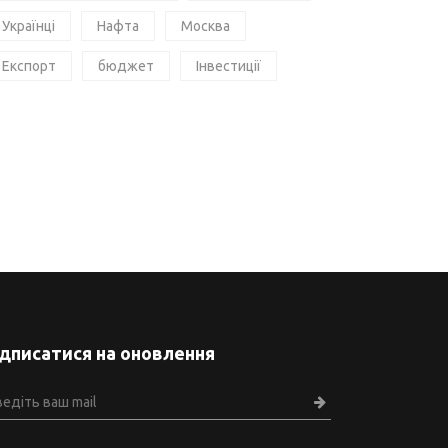
Українці
Нафта
Москва
Експорт
бюджет
Інвестиції
ідписатися на оновлення