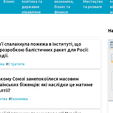
Бізнес
політика та
економіка,
Мистецтво
к
державне
бізнес та
та розваги
в
управління
фінанси
м
Н
'ї спалахнула пожежа в інституті, що
розробкою балістичних ракет для Росії:
одії.
#
іка
Стратегія
ькому Союзі занепокоїлися масовим
аїнських біженців: які наслідки це матиме
лтії?
#
итва
Економіка