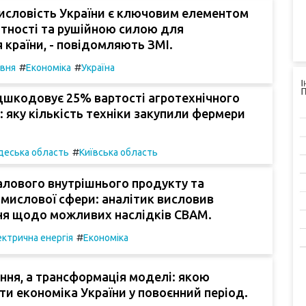
исловість України є ключовим елементом
тності та рушійною силою для
 країни, - повідомляють ЗМІ.
#
#
ивня
Економіка
Україна
дшкодовує 25% вартості агротехнічного
 яку кількість техніки закупили фермери
#
деська область
Київська область
алового внутрішнього продукту та
мислової сфери: аналітик висловив
ня щодо можливих наслідків CBAM.
#
ктрична енергія
Економіка
ння, а трансформація моделі: якою
ти економіка України у повоєнний період.