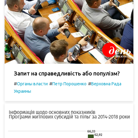
Запит на справедливість або популізм?
#
#
#
Органы власти
Петр Порошенко
Верховна Рада
Украины