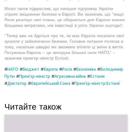
Міхал також підкреслив, що нинішня підтримка України
сприяє зміцненню безпеки в Європі. Він зазначив, що "якщо
Росія реалізує свої плани, це обернеться для Європи значно
більшими витратами, ніж інвестиції в успіх України сьогодні".
"Тепер вже не йдеться про те, чи має Європа посилити свої
зусилля у забезпеченні безпеки. Головне питання полягає в
тому, наскільки швидко ми зможемо втілити ці зміни в життя.
Потужніша Європа – це запорука більшої сили НАТО," -
зазначив прем'єр-міністр Естонії.
#
#
#
#
#
#
НАТО
бюджет
Європа
Росія
Економіка
Володимир
#
#
#
Путін
Прем'єр-міністр
Агресивна війна
Естонія
#
#
#
Диктатор
Європейський Союз
Прем'єр-міністр Естонії
Читайте також