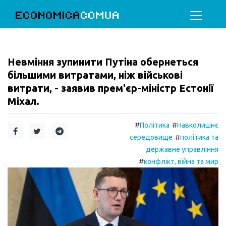
ECONOMICA
COMUA
Невміння зупинити Путіна обернеться
більшими витратами, ніж військові
витрати, - заявив прем'єр-міністр Естонії
Міхал.
#
#
Політика
Навколишнє
#
середовище
політика та
державне управління
#
конфлікт, війна та мир