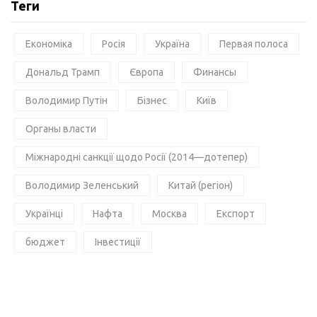
Теги
Економіка
Росія
Україна
Первая полоса
Дональд Трамп
Європа
Финансы
Володимир Путін
Бізнес
Київ
Органы власти
Міжнародні санкції щодо Росії (2014—дотепер)
Володимир Зеленський
Китай (регіон)
Українці
Нафта
Москва
Експорт
бюджет
Інвестиції