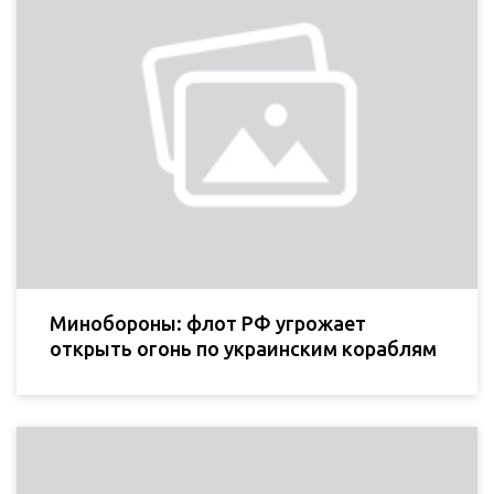
Минобороны: флот РФ угрожает
открыть огонь по украинским кораблям