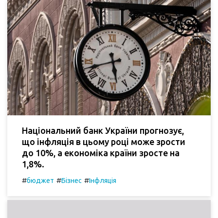
Національний банк України прогнозує,
що інфляція в цьому році може зрости
до 10%, а економіка країни зросте на
1,8%.
#
#
#
бюджет
Бізнес
Інфляція