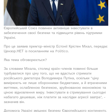
Європейський Союз повинен активніше інвестувати в
забезпечення своєї безпеки та підвищити рівень підтримки
Україні.
Про це заявив прем'єр-міністр Естонії Крістен Міхал, передає
Цензор.НЕТ із посиланням на Politico.
Яка тема обговорюється?
За словами Міхала, столиці країн-членів повинні більше
турбуватися про ціну того, що не вдасться стримати
російського диктатора Володимира Путіна, оскільки "ціну
вимірюють не лише оборонними бюджетами, а й втраченими
життями, ослабленою безпекою, зруйнованою економікою та
ціною відновлення миру. Інвестувати в стримування сьогодні
набагато дешевше, ніж платити за наслідки агресії завтра", -
зазначив він.
Допомога Україні зміцнює безпеку Європейського континенту.