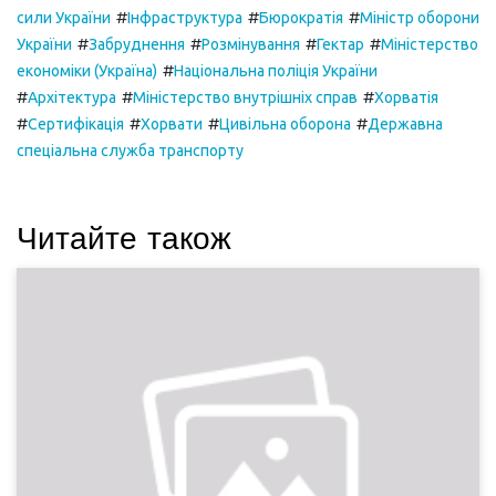
#
#
#
сили України
Інфраструктура
Бюрократія
Міністр оборони
#
#
#
#
України
Забруднення
Розмінування
Гектар
Міністерство
#
економіки (Україна)
Національна поліція України
#
#
#
Архітектура
Міністерство внутрішніх справ
Хорватія
#
#
#
#
Сертифікація
Хорвати
Цивільна оборона
Державна
спеціальна служба транспорту
Читайте також