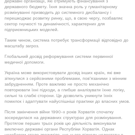
державні організації, які отримують фінансування з
державного бюджету. Їхня значна роль у гуманітарному
розмінуванні призводить до системного дисбалансу і
перешкоджає розвитку ринку, що, в свою чергу, позбавляє
сектор гнучкості та динамічності, характерних для
підприємницьких моделей.
Таким чином, система потребує трансформації відповідно до
масштабу загроз.
Глобальний досвід реформування системи первинної
медичної допомоги.
Україна може використовувати досвід інших країн, які вже
зіткнулися з серйозними проблемами, пов’язаними з мінним
забрудненням. Проте важливо не просто механічно
повторювати їхні підходи, а глибше аналізувати їхню логіку,
сильні та слабкі сторони. Це дозволить уникнути їхніх
помилок і адаптувати найуспішніші практики до власних умов.
Після закінчення війни 1990-х років Хорватія спочатку
зосередилася на державних структурах для розмінування.
Протягом перших трьох років цю діяльність виконували
виключно державні органи Республіки Хорватія. Однак
незабаром стало зрозуміло, що цього підходу недостатньо,