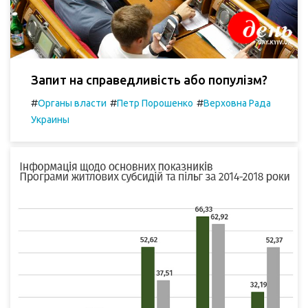
Запит на справедливість або популізм?
#
#
#
Органы власти
Петр Порошенко
Верховна Рада
Украины