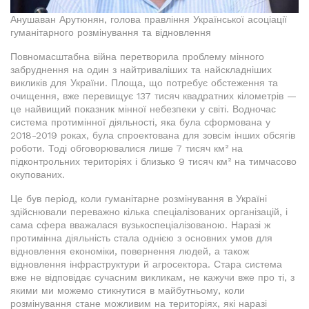
Анушаван Арутюнян, голова правління Української асоціації
гуманітарного розмінування та відновлення
Повномасштабна війна перетворила проблему мінного
забруднення на один з найтриваліших та найскладніших
викликів для України. Площа, що потребує обстеження та
очищення, вже перевищує 137 тисяч квадратних кілометрів —
це найвищий показник мінної небезпеки у світі. Водночас
система протимінної діяльності, яка була сформована у
2018-2019 роках, була спроектована для зовсім інших обсягів
роботи. Тоді обговорювалися лише 7 тисяч км² на
підконтрольних територіях і близько 9 тисяч км² на тимчасово
окупованих.
Це був період, коли гуманітарне розмінування в Україні
здійснювали переважно кілька спеціалізованих організацій, і
сама сфера вважалася вузькоспеціалізованою. Наразі ж
протимінна діяльність стала однією з основних умов для
відновлення економіки, повернення людей, а також
відновлення інфраструктури й агросектора. Стара система
вже не відповідає сучасним викликам, не кажучи вже про ті, з
якими ми можемо стикнутися в майбутньому, коли
розмінування стане можливим на територіях, які наразі