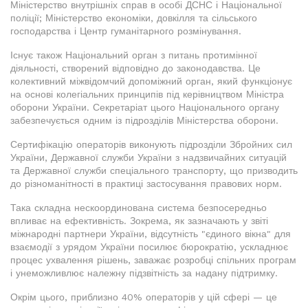
Міністерство внутрішніх справ в особі ДСНС і Національної
поліції; Міністерство економіки, довкілля та сільського
господарства і Центр гуманітарного розмінування.
Існує також Національний орган з питань протимінної
діяльності, створений відповідно до законодавства. Це
колективний міжвідомчий допоміжний орган, який функціонує
на основі колегіальних принципів під керівництвом Міністра
оборони України. Секретаріат цього Національного органу
забезпечується одним із підрозділів Міністерства оборони.
Сертифікацію операторів виконують підрозділи Збройних сил
України, Державної служби України з надзвичайних ситуацій
та Державної служби спеціального транспорту, що призводить
до різноманітності в практиці застосування правових норм.
Така складна нескоординована система безпосередньо
впливає на ефективність. Зокрема, як зазначають у звіті
міжнародні партнери України, відсутність "єдиного вікна" для
взаємодії з урядом України посилює бюрократію, ускладнює
процес ухвалення рішень, заважає розробці спільних програм
і унеможливлює належну підзвітність за надану підтримку.
Окрім цього, приблизно 40% операторів у цій сфері — це