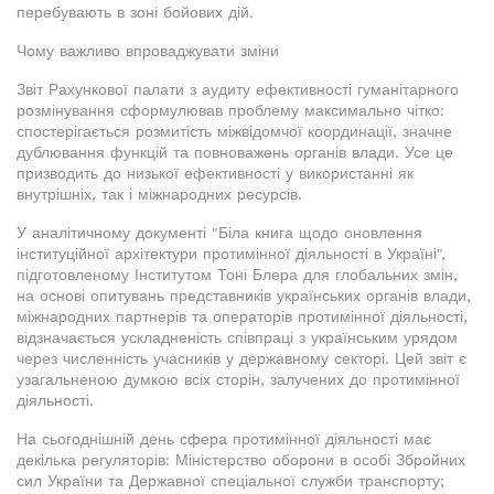
перебувають в зоні бойових дій.
Чому важливо впроваджувати зміни
Звіт Рахункової палати з аудиту ефективності гуманітарного
розмінування сформулював проблему максимально чітко:
спостерігається розмитість міжвідомчої координації, значне
дублювання функцій та повноважень органів влади. Усе це
призводить до низької ефективності у використанні як
внутрішніх, так і міжнародних ресурсів.
У аналітичному документі "Біла книга щодо оновлення
інституційної архітектури протимінної діяльності в Україні",
підготовленому Інститутом Тоні Блера для глобальних змін,
на основі опитувань представників українських органів влади,
міжнародних партнерів та операторів протимінної діяльності,
відзначається ускладненість співпраці з українським урядом
через численність учасників у державному секторі. Цей звіт є
узагальненою думкою всіх сторін, залучених до протимінної
діяльності.
На сьогоднішній день сфера протимінної діяльності має
декілька регуляторів: Міністерство оборони в особі Збройних
сил України та Державної спеціальної служби транспорту;