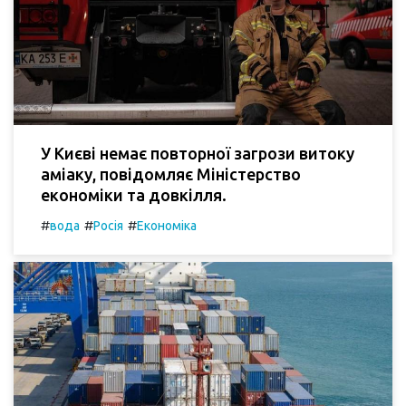
У Києві немає повторної загрози витоку
аміаку, повідомляє Міністерство
економіки та довкілля.
#
#
#
вода
Росія
Економіка