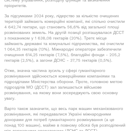
систему управління, розподілу функцій та визначення
пріоритетів.
За підсумками 2024 року, лідерство за кількістю очищених
територій займають комерційні компанії, які спільно очистили
4 642,74 гектари, що становить 56,6% від загальної площі
розмінованих земель. На другій позиції розташувалася ДССТ
з показником у 1 638,08 гектарів (20%). Третє місце
займають державні та комунальні підприємства, які очистили
1 064,35 гектарів (13%). Міжнародні оператори забезпечили
очищення 614,25 гектарів (7,5%), благодійні фонди - 205,2
гектарів (2,5%), а загони ДСНС - 37,75 гектарів (0,5%).
Отже, значна частина зусиль у сфері гуманітарного
розмінування здійснюється комерційними компаніями та
підрозділами Міністерства оборони. Проте, головною метою
підрозділів МО (ДССТ) зал залишається військове
розмінування, на якому вони зосереджують свою основну
увагу.
Варто також зазначити, що весь парк машин механізованого
розмінування, які передавалися Україні міжнародними
донорами для потреб гуманітарного розмінування (а це
понад 100 машин), майже в повному обсязі був розподілений
між державними операторами (ДСНС та ДССТ).