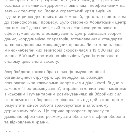
оскільки він виявився дорогим, повільним і неефективним на
великих територіях. Згодом хорватський уряд вирішив
відкрити ринок для приватних компаній, що стало поштовхом
до трансформації процесу. Було створено Хорватський центр
протимінної діяльності, який став основною установою в
сфері гуманітарного розмінування. Центр займався збором
даних, координацією операторів, встановленням стандартів
та впровадженням міжнародних практик. Лише коли площа
мінно-небезпечних територій скоротилася з 13 000 км² до
менше 500 км², протимінна діяльність була інтегрована в
систему цивільного захисту.
Азербайджан також обрав шлях формування чіткої
організаційної структури, що передбачає розподіл
повноважень за ключовими напрямками діяльності. Згідно з
законом "Про розмінування", в країні чітко визначені межі між
військовим і гуманітарним розмінуванням: дії Збройних сил,
які стосуються оборони, не підпадають під цей закон, проте
результати їхньої роботи враховуються в загальному
державному обліку. Це сприяє прозорості процесу та
дозволяє ефективно розмежувати обов'язки в сфері оборони
та відновлення країни.