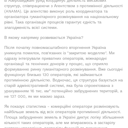
В Азербайджані уряд координує діяльність військових
структур, співпрацюючи з Агентством з протимінної діяльності
(ANAMA). Це агентство виконує роль координатора та
організатора гуманітарного розмінування на національному
рівні. Така організація процесів гарантує єдність та
злагодженість всієї системи.
В якому напрямку розвивається Україна?
Після початку повномасштабного вторгнення Україна
уникнула помилок, пов'язаних із "закритою моделлю". Ми
одразу інтегрували приватних операторів, міжнародні
організації та технічних донорів у процес, що сприяло
формуванню ринку гуманітарного розмінування. Вже сьогодні
функціонує близько 130 операторів, які займаються
протимінною діяльністю. Водночас, ця структура базується на
старій адміністративній системі, яка була спроектована з
урахуванням 16 тис. км² потенційно забруднених територій, а
не 137 000, як ми маємо зараз.
Як показує статистика - комерційні оператори розміновують
найбільше земель від всіх операторів протимінної діяльності.
Площа забруднених земель в Україні диктує логіку збільшення
кількості таких операторів, але ми впираємось в застарілу