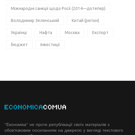
Міжнародні санкції щодо Росії (2014—дотепер)
Володимир Зеленський
Китай (регіон)
Українці
Нафта
Москва
Експорт
бюджет
Інвестиції
ECONOMICA
COMUA
"Економіка" не проти републікації своїх матеріалів з
обов'язковим посиланням на джерело у вигляді текстового