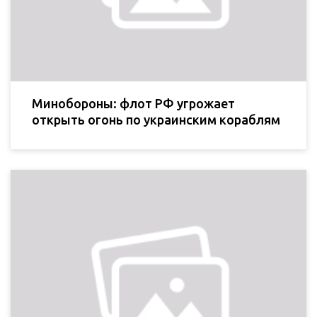
Минобороны: флот РФ угрожает
открыть огонь по украинским кораблям