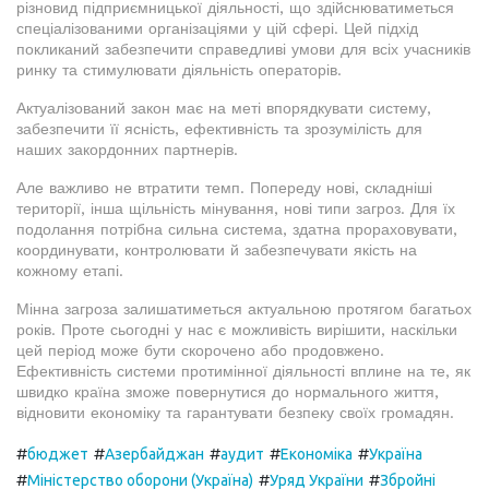
різновид підприємницької діяльності, що здійснюватиметься
спеціалізованими організаціями у цій сфері. Цей підхід
покликаний забезпечити справедливі умови для всіх учасників
ринку та стимулювати діяльність операторів.
Актуалізований закон має на меті впорядкувати систему,
забезпечити її ясність, ефективність та зрозумілість для
наших закордонних партнерів.
Але важливо не втратити темп. Попереду нові, складніші
території, інша щільність мінування, нові типи загроз. Для їх
подолання потрібна сильна система, здатна прораховувати,
координувати, контролювати й забезпечувати якість на
кожному етапі.
Мінна загроза залишатиметься актуальною протягом багатьох
років. Проте сьогодні у нас є можливість вирішити, наскільки
цей період може бути скорочено або продовжено.
Ефективність системи протимінної діяльності вплине на те, як
швидко країна зможе повернутися до нормального життя,
відновити економіку та гарантувати безпеку своїх громадян.
#
#
#
#
#
бюджет
Азербайджан
аудит
Економіка
Україна
#
#
#
Міністерство оборони (Україна)
Уряд України
Збройні