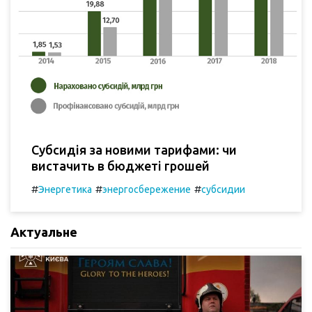
Субсидія за новими тарифами: чи
вистачить в бюджеті грошей
#
#
#
Энергетика
энергосбережение
субсидии
Актуальне