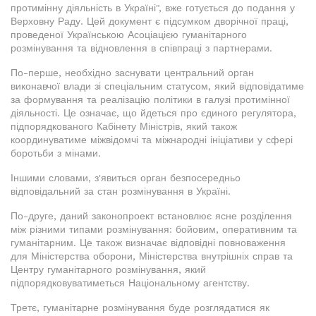
протимінну діяльність в Україні", вже готується до подання у
Верховну Раду. Цей документ є підсумком дворічної праці,
проведеної Українською Асоціацією гуманітарного
розмінування та відновлення в співпраці з партнерами.
По-перше, необхідно заснувати центральний орган
виконавчої влади зі спеціальним статусом, який відповідатиме
за формування та реалізацію політики в галузі протимінної
діяльності. Це означає, що йдеться про єдиного регулятора,
підпорядкованого Кабінету Міністрів, який також
координуватиме міжвідомчі та міжнародні ініціативи у сфері
боротьби з мінами.
Іншими словами, з'явиться орган безпосередньо
відповідальний за стан розмінування в Україні.
По-друге, даний законопроект встановлює ясне розділення
між різними типами розмінування: бойовим, оперативним та
гуманітарним. Це також визначає відповідні повноваження
для Міністерства оборони, Міністерства внутрішніх справ та
Центру гуманітарного розмінування, який
підпорядковуватиметься Національному агентству.
Третє, гуманітарне розмінування буде розглядатися як