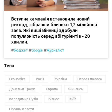
Вступна кампанія встановила новий
рекорд, зібравши близько 1,2 мільйона
заяв. Які виші Вінниці здобули
популярність серед абітурієнтів - 20
хвилин.
#
#
#
бюджет
Google
Журналіст
Теги
Економіка
Росія
Україна
Первая полоса
Дональд Трамп
Європа
Финансы
Володимир Путін
Бізнес
Київ
Органы власти