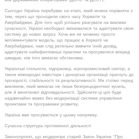
Сьогодні Україна перебуває на етапі, який можна порівняти з
тим, через що проходили свого часу Хорватія та
Азербайджан. Для того щоб успішно реагувати на виклики
сучасності, Україні необхідно змінюватися та адаптувати свою
систему до нових загроз. Хоча ми не можемо просто
імплементувати модель, що працює в Хорватії чи
Азербайджані, нам слід ретельно вивчити їхній досвід,
адаптувати найефективніші практики та просуватися вперед
швидше, ніж того вимагає обстановка.
Українські спільноти, підприємці, агропромисловий сектор, а
також міжнародні інвестори і донорські організації прагнуть до
прозорості, стабільності та результативності. Ми стоїмо перед
викликом, який вимагає не лише безпрецедентних зусиль,
але й виняткової відповідальності. Здійснити ці цілі буде
надзвичайно важко без модернізації системи управління
проектами та програмами розвитку.
Україна вже просувається у цьому напрямку.
Сучасна структура протимінної діяльності
Законопроєкт, що модернізує старий Закон України "Про