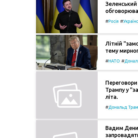
Зеленський 
обговорюва
#
#
Росія
Україн
Літній "зам
тему мирно
#
#
НАТО
Донал
Переговори 
Трампу у "з
літа.
#
Дональд Тра
Вадим Дени
запровадять