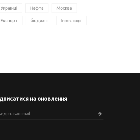
Українці
Нафта
Москва
Експорт
бюджет
Інвестиції
ідписатися на оновлення