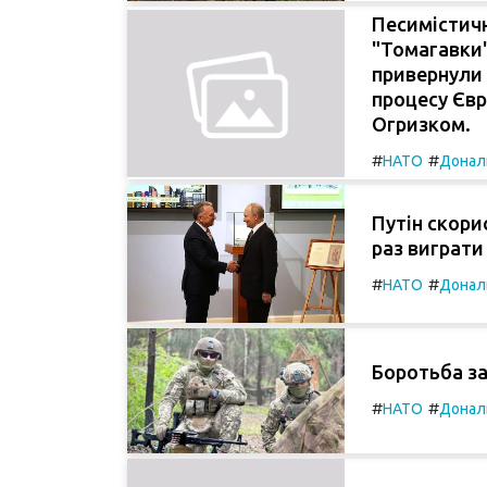
Песимістичн
"Томагавки"
привернули 
процесу Євр
Огризком.
#
#
НАТО
Донал
Путін скори
раз виграти 
#
#
НАТО
Донал
Боротьба за
#
#
НАТО
Донал