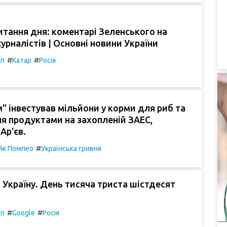
итання дня: коментарі Зеленського на
урналістів | Основні новини України
#
#
мп
Катар
Росія
" інвестував мільйони у корми для риб та
я продуктами на захопленій ЗАЕС,
Ар'єв.
#
йк Помпео
Українська гривня
 Україну. День тисяча триста шістдесят
#
#
мп
Google
Росія