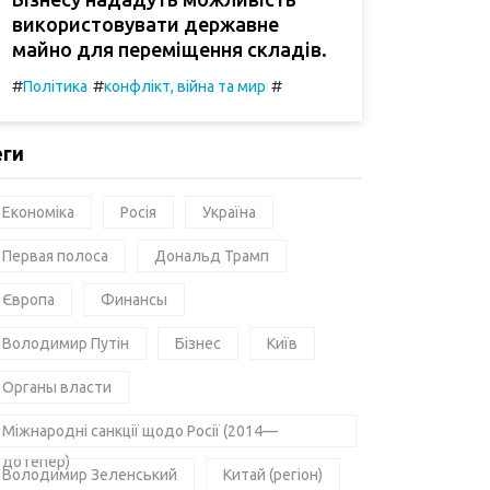
використовувати державне
майно для переміщення складів.
#
#
#
Політика
конфлікт, війна та мир
еги
Економіка
Росія
Україна
Первая полоса
Дональд Трамп
Європа
Финансы
Володимир Путін
Бізнес
Київ
Органы власти
Міжнародні санкції щодо Росії (2014—
дотепер)
Володимир Зеленський
Китай (регіон)