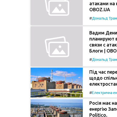
атаками на 
OBOZ.UA
#
Дональд Тра
Вадим Дени
планируют 
связи с ата
Блоги | OB
#
Дональд Тра
Під час пер
щодо спільн
електростанц
#
Електрична ен
Росія має н
енергію Зап
Politico.