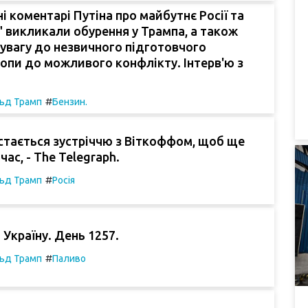
і коментарі Путіна про майбутнє Росії та
 викликали обурення у Трампа, а також
увагу до незвичного підготовчого
опи до можливого конфлікту. Інтерв'ю з
#
ьд Трамп
Бензин.
стається зустріччю з Віткоффом, щоб ще
час, - The Telegraph.
#
ьд Трамп
Росія
 Україну. День 1257.
#
ьд Трамп
Паливо