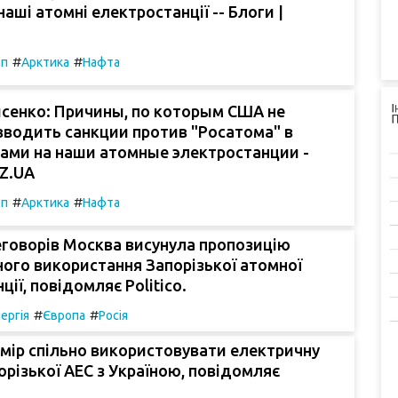
наші атомні електростанції -- Блоги |
#
#
мп
Арктика
Нафта
сенко: Причины, по которым США не
вводить санкции против "Росатома" в
ками на наши атомные электростанции -
OZ.UA
#
#
мп
Арктика
Нафта
еговорів Москва висунула пропозицію
ого використання Запорізької атомної
ії, повідомляє Politico.
#
#
ергія
Європа
Росія
амір спільно використовувати електричну
орізької АЕС з Україною, повідомляє