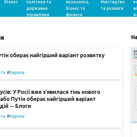
Бізнес
політика та
економіка,
Мистецтво
к
державне
бізнес та
та розваги
в
управління
фінанси
м
ія
Н
утін обирає найгірший варіант розвитку
#
фта
Європа
сів: У Росії вже з'явилася тінь нового
або Путін обирає найгірший варіант
дій -- Блоги
#
фта
Європа