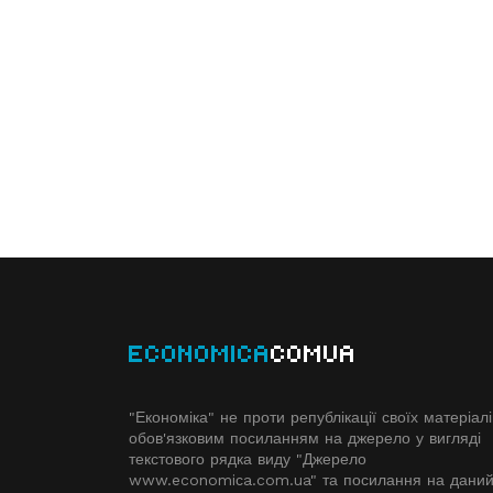
ECONOMICA
COMUA
"Економіка" не проти републікації своїх матеріалі
обов'язковим посиланням на джерело у вигляді
текстового рядка виду "Джерело
www.economiсa.com.ua" та посилання на дани