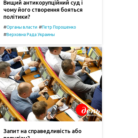
Вищий антикорупційний суд і
чому його створення бояться
політики?
#
#
Органы власти
Петр Порошенко
#
Верховна Рада Украины
Запит на справедливість або
популізм?