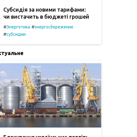
Субсидія за новими тарифами:
чи вистачить в бюджеті грошей
#
#
Энергетика
энергосбережение
#
субсидии
ктуальне
Блокування українських портів: