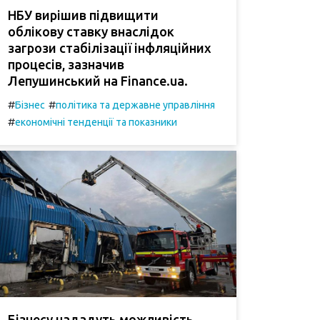
НБУ вирішив підвищити
облікову ставку внаслідок
загрози стабілізації інфляційних
процесів, зазначив
Лепушинський на Finance.ua.
#
#
Бізнес
політика та державне управління
#
економічні тенденції та показники
Бізнесу нададуть можливість