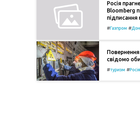
Росія прагне
Bloomberg п
підписання 
#
#
Газпром
Дон
Повернення 
свідомо оби
#
#
туризм
Росія