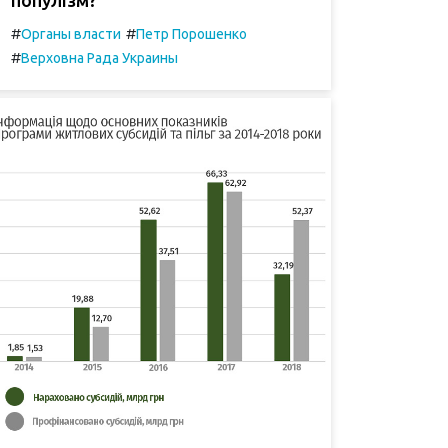
#
#
Органы власти
Петр Порошенко
#
Верховна Рада Украины