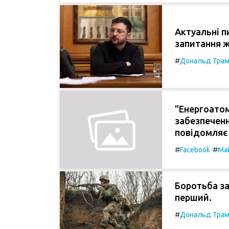
Актуальні п
запитання ж
#
Дональд Тра
"Енергоатом
забезпеченн
повідомляє 
#
#
Facebook
Ма
Боротьба за
перший.
#
Дональд Тра