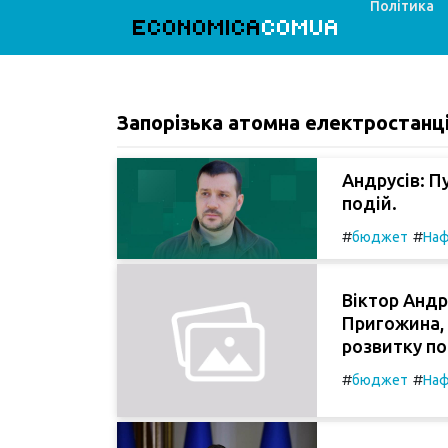
Політика
ECONOMICA
COMUA
Запорізька атомна електростанц
Андрусів: П
подій.
#
#
бюджет
На
Віктор Андру
Пригожина, 
розвитку по
#
#
бюджет
На