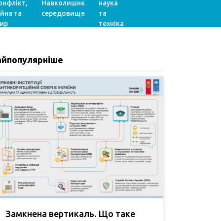
онфлікт,
Навколишнє
наука
ійна та
середовище
та
ир
техніка
айпопулярніше
Замкнена вертикаль. Що таке