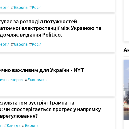
#
#
ергія
Європа
Росія
упає за розподіл потужностей
 атомної електростанції між Україною та
ідомляє видання Politico.
#
#
ергія
Європа
Росія
А
ично важливим для України - NYT
#
ична енергія
Економіка
зультатом зустрічі Трампа та
: чи спостерігається прогрес у напрямку
 врегулювання?
#
#
мп
Канада
Європа