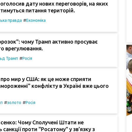
оголосив дату нових переговорів, на яких
тимуться питання територій.
#
ська правда
Економіка
орозок": чому Трамп активно просуває
го врегулювання.
#
ьд Трамп
Росія
про мир у США: як це може сприяти
амороженні" конфлікту в Україні вже цього
#
#
мп
золото
Росія
сенко: Чому Сполучені Штати не
 санкції проти "Росатому" у зв’язку з