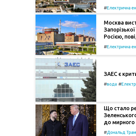
#
Електрична ен
Москва вист
Запорізької
Росією, пов
#
Електрична ен
ЗАЕС є крит
#
#
вода
Електр
Що стало ре
Зеленського
до мирного
#
Дональд Тра