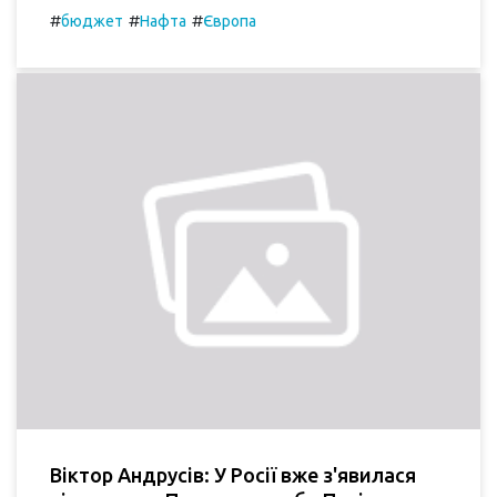
#
#
#
бюджет
Нафта
Європа
Віктор Андрусів: У Росії вже з'явилася