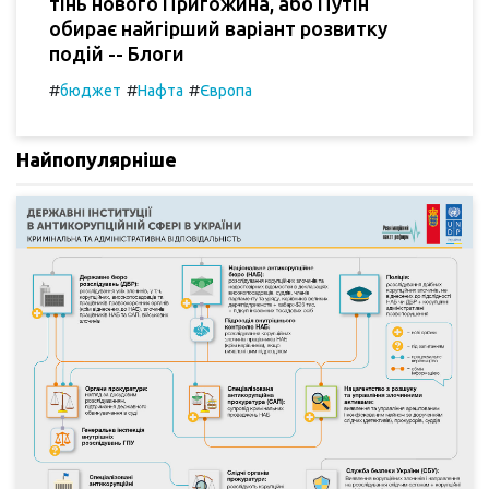
тінь нового Пригожина, або Путін
обирає найгірший варіант розвитку
подій -- Блоги
#
#
#
бюджет
Нафта
Європа
Найпопулярніше