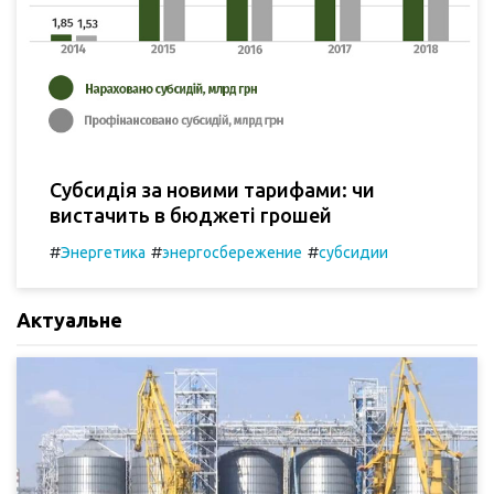
Субсидія за новими тарифами: чи
вистачить в бюджеті грошей
#
#
#
Энергетика
энергосбережение
субсидии
Актуальне