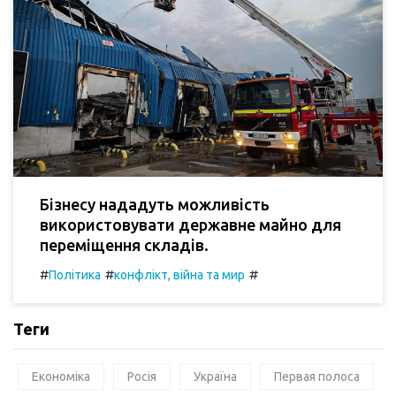
Бізнесу нададуть можливість
використовувати державне майно для
переміщення складів.
#
#
#
Політика
конфлікт, війна та мир
Теги
Економіка
Росія
Україна
Первая полоса