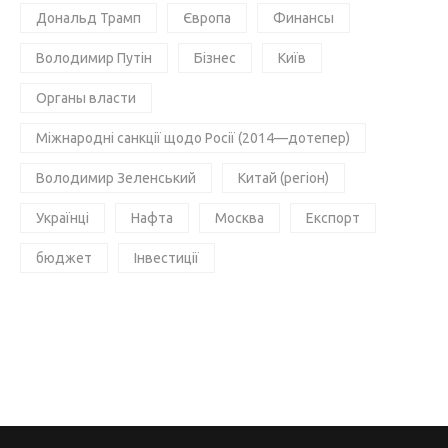
Дональд Трамп
Європа
Финансы
Володимир Путін
Бізнес
Київ
Органы власти
Міжнародні санкції щодо Росії (2014—дотепер)
Володимир Зеленський
Китай (регіон)
Українці
Нафта
Москва
Експорт
бюджет
Інвестиції