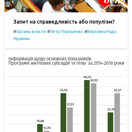
Запит на справедливість або популізм?
#
#
#
Органы власти
Петр Порошенко
Верховна Рада
Украины