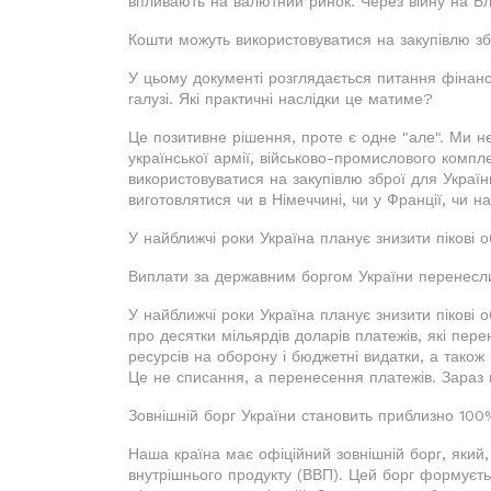
впливають на валютний ринок. Через війну на Бл
Кошти можуть використовуватися на закупівлю збро
У цьому документі розглядається питання фінанс
галузі. Які практичні наслідки це матиме?
Це позитивне рішення, проте є одне "але". Ми 
української армії, військово-промислового компл
використовуватися на закупівлю зброї для України
виготовлятися чи в Німеччині, чи у Франції, чи на
У найближчі роки Україна планує знизити пікові о
Виплати за державним боргом України перенесли
У найближчі роки Україна планує знизити пікові 
про десятки мільярдів доларів платежів, які пер
ресурсів на оборону і бюджетні видатки, а також
Це не списання, а перенесення платежів. Зараз 
Зовнішній борг України становить приблизно 100%
Наша країна має офіційний зовнішній борг, який,
внутрішнього продукту (ВВП). Цей борг формуєть