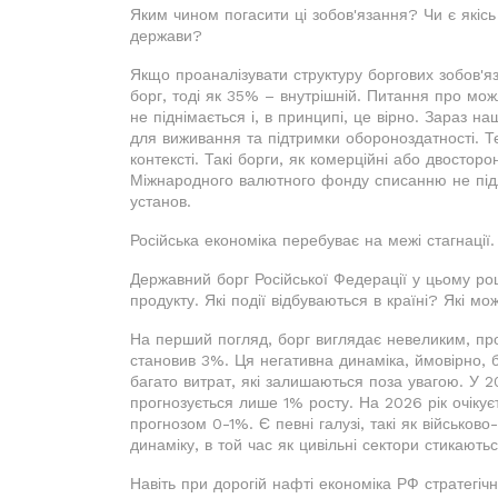
Яким чином погасити ці зобов'язання? Чи є якіс
держави?
Якщо проаналізувати структуру боргових зобов'я
борг, тоді як 35% – внутрішній. Питання про мож
не піднімається і, в принципі, це вірно. Зараз
для виживання та підтримки обороноздатності. Т
контексті. Такі борги, як комерційні або двосторо
Міжнародного валютного фонду списанню не підля
установ.
Російська економіка перебуває на межі стагнації.
Державний борг Російської Федерації у цьому ро
продукту. Які події відбуваються в країні? Які мо
На перший погляд, борг виглядає невеликим, прот
становив 3%. Ця негативна динаміка, ймовірно, 
багато витрат, які залишаються поза увагою. У 2
прогнозується лише 1% росту. На 2026 рік очікуєт
прогнозом 0-1%. Є певні галузі, такі як військо
динаміку, в той час як цивільні сектори стикають
Навіть при дорогій нафті економіка РФ стратегіч