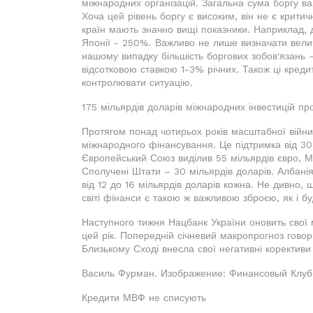
міжнародних організацій. Загальна сума боргу ва
Хоча цей рівень боргу є високим, він не є критич
країн мають значно вищі показники. Наприклад, 
Японії - 250%. Важливо не лише визначати величи
нашому випадку більшість боргових зобов'язань —
відсотковою ставкою 1-3% річних. Також ці кред
контролювати ситуацію.
175 мільярдів доларів міжнародних інвестицій пр
Протягом понад чотирьох років масштабної війни
міжнародного фінансування. Це підтримка від 30
Європейський Союз виділив 55 мільярдів євро, М
Сполучені Штати – 30 мільярдів доларів. Албанія
від 12 до 16 мільярдів доларів кожна. Не дивно, 
світі фінанси є такою ж важливою зброєю, як і бу
Наступного тижня Нацбанк України оновить свої
цей рік. Попередній січневий макропрогноз говор
Близькому Сході внесла свої негативні корективи
Василь Фурман. Изображение: Финансовый Клуб
Кредити МВФ не списують