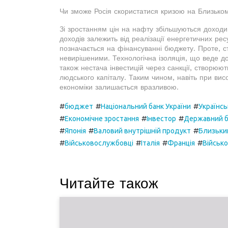
Чи зможе Росія скористатися кризою на Близько
Зі зростанням цін на нафту збільшуються доход
доходів залежить від реалізації енергетичних ре
позначається на фінансуванні бюджету. Проте, с
невирішеними. Технологічна ізоляція, що веде до 
також нестача інвестицій через санкції, створюют
людського капіталу. Таким чином, навіть при висо
економіки залишається вразливою.
#
#
#
бюджет
Національний банк України
Українсь
#
#
#
Економічне зростання
Інвестор
Державний б
#
#
#
Японія
Валовий внутрішній продукт
Близьки
#
#
#
#
Військовослужбовці
Італія
Франція
Військо
Читайте також