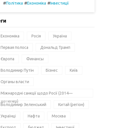
#
#
#
Політика
Економіка
Інвестиції
еги
Економіка
Росія
Україна
Первая полоса
Дональд Трамп
Європа
Финансы
Володимир Путін
Бізнес
Київ
Органы власти
Міжнародні санкції щодо Росії (2014—
дотепер)
Володимир Зеленський
Китай (регіон)
Українці
Нафта
Москва
Експорт
бюджет
Інвестиції