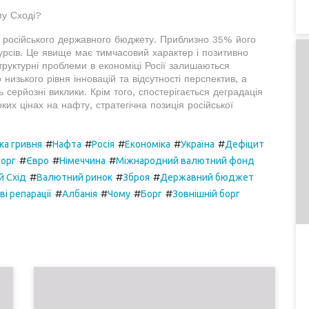
му Сході?
и російського державного бюджету. Приблизно 35% його
сурсів. Це явище має тимчасовий характер і позитивно
труктурні проблеми в економіці Росії залишаються
низького рівня інновацій та відсутності перспектив, а
ь серйозні виклики. Крім того, спостерігається деградація
ких цінах на нафту, стратегічна позиція російської
#
#
#
#
#
ка гривня
Нафта
Росія
Економіка
Україна
Дефіцит
#
#
#
орг
Євро
Німеччина
Міжнародний валютний фонд
#
#
#
й Схід
Валютний ринок
Зброя
Державний бюджет
#
#
#
#
ві репарації
Албанія
Чому
Борг
Зовнішній борг