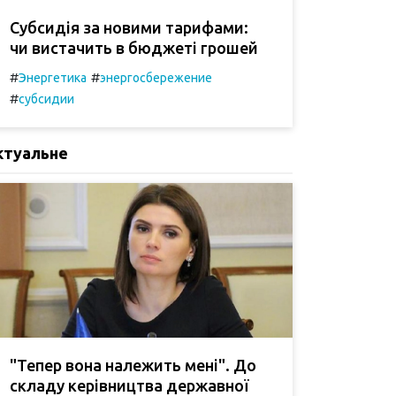
Субсидія за новими тарифами:
чи вистачить в бюджеті грошей
#
#
Энергетика
энергосбережение
#
субсидии
ктуальне
"Тепер вона належить мені". До
складу керівництва державної