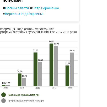
#
#
Органы власти
Петр Порошенко
#
Верховна Рада Украины