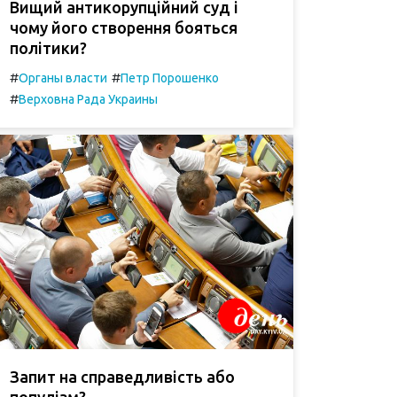
Вищий антикорупційний суд і
чому його створення бояться
політики?
#
#
Органы власти
Петр Порошенко
#
Верховна Рада Украины
Запит на справедливість або
популізм?