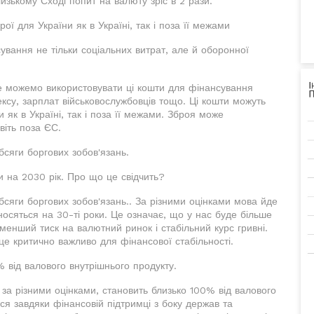
изькому Сході попит на валюту зріс в 2 рази.
ї для України як в Україні, так і поза її межами
ування не тільки соціальних витрат, але й оборонної
не можемо використовувати ці кошти для фінансування
ексу, зарплат військовослужбовців тощо. Ці кошти можуть
 як в Україні, так і поза її межами. Зброя може
віть поза ЄС.
бсяги боргових зобов'язань.
 на 2030 рік. Про що це свідчить?
обсяги боргових зобов'язань.. За різними оцінками мова йде
еносяться на 30-ті роки. Це означає, що у нас буде більше
 менший тиск на валютний ринок і стабільний курс гривні.
це критично важливо для фінансової стабільності.
 від валового внутрішнього продукту.
 за різними оцінками, становить близько 100% від валового
ся завдяки фінансовій підтримці з боку держав та