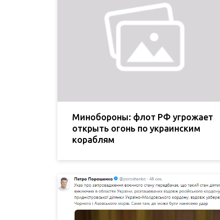
Минобороны: флот РФ угрожает
открыть огонь по украинским
кораблям