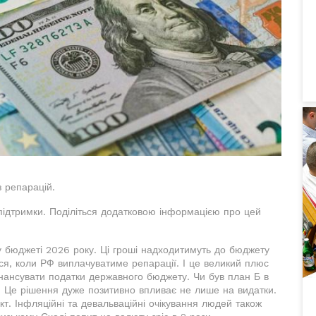
 репарацій.
підтримки. Поділіться додатковою інформацією про цей
у бюджеті 2026 року. Ці гроші надходитимуть до бюджету
ься, коли РФ виплачуватиме репарації. І це великий плюс
нансувати податки державного бюджету. Чи був план Б в
и. Це рішення дуже позитивно впливає не лише на видатки.
т. Інфляційні та девальваційні очікування людей також