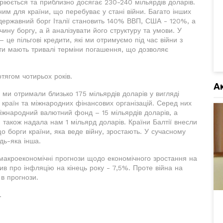
ріюється та приблизно досягає 230-240 мільярдів доларів.
ним для країни, що перебуває у стані війни. Багато інших
державний борг Італії становить 140% ВВП, США - 120%, а
ну боргу, а й аналізувати його структуру та умови. У
 це пільгові кредити, які ми отримуємо під час війни з
ити мають тривалі терміни погашення, що дозволяє
отягом чотирьох років.
А
 ми отримали близько 175 мільярдів доларів у вигляді
 країн та міжнародних фінансових організацій. Серед них
іжнародний валютний фонд – 15 мільярдів доларів, а
 також надала нам 1 мільярд доларів. Країни Балтії внесли
що борги країни, яка веде війну, зростають. У сучасному
дь-яка інша.
 макроекономічні прогнози щодо економічного зростання на
ив про інфляцію на кінець року - 7,5%. Проте війна на
 в прогнози.
.