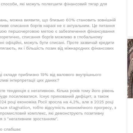
ь способи, які можуть полегшити фінансовий тягар для
зань, можна виявити, що близько 60% становить зовнішній
ливе списання боргів наразі не є актуальним. Це питання
 нашою першочерговою метою є забезпечення фінансування
еоретично, списання боргів можливо в глобальному
нні офіційні, можуть бути списані. Проте зазвичай кредити
гають, як і більшість позик від міжнародних фінансових
ці складе приблизно 19% від валового внутрішнього
жливі інтерпретації цих даних?
е тенденція є негативною. Кілька років тому його рівень
буде посилюватися. Існує прихований дефіцит, а також
024 році економіка Росії зросла на 4,3%, але в 2025 році
ься stagnation, тобто відсутність економічного прогресу, з
во-промисловий комплекс, які демонструють позитивну
ся з "негативним зростанням".
но слабшає