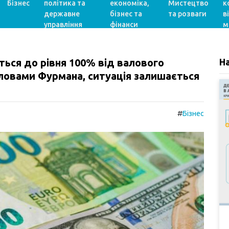
Бізнес
політика та
економіка,
Мистецтво
к
державне
бізнес та
та розваги
в
управління
фінанси
м
ться до рівня 100% від валового
Н
словами Фурмана, ситуація залишається
#
Бізнес