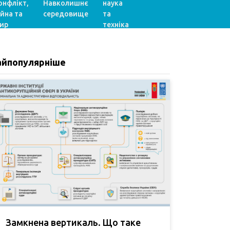
онфлікт,
Навколишнє
наука
ійна та
середовище
та
ир
техніка
айпопулярніше
Замкнена вертикаль. Що таке