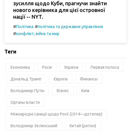
зусилля щодо Куби, прагнучи знайти
нового керівника для цієї островної
нації -- NYT.
#
#
Політика
політика та державне управління
#
конфлікт, війна та мир
Теги
Економіка
Росія
Україна
Первая полоса
Дональд Трамп
Європа
Финансы
Володимир Путін
Бізнес
Київ
Органы власти
Міжнародні санкції щодо Росії (2014—дотепер)
Володимир Зеленський
Китай (регіон)