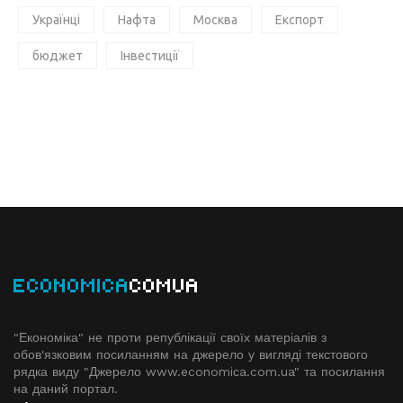
Українці
Нафта
Москва
Експорт
бюджет
Інвестиції
ECONOMICA
COMUA
"Економіка" не проти републікації своїх матеріалів з
обов'язковим посиланням на джерело у вигляді текстового
рядка виду "Джерело www.economiсa.com.ua" та посилання
на даний портал.