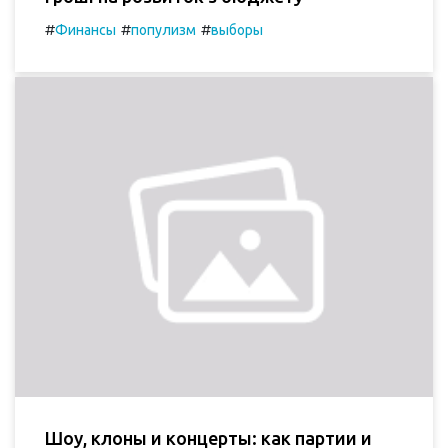
#
#
#
Финансы
популизм
выборы
Шоу, клоны и концерты: как партии и