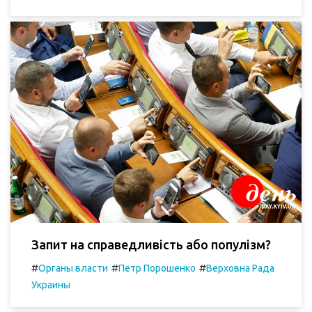
Запит на справедливість або популізм?
#
#
#
Органы власти
Петр Порошенко
Верховна Рада
Украины