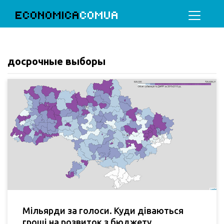
ECONOMICA
COMUA
досрочные выборы
Мільярди за голоси. Куди діваються
гроші на розвиток з бюджету