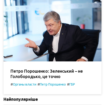
Петро Порошенко: Зеленський – не
Голобородько, це точно
#
#
#
Органы власти
Петр Порошенко
ГБР
Найпопулярніше