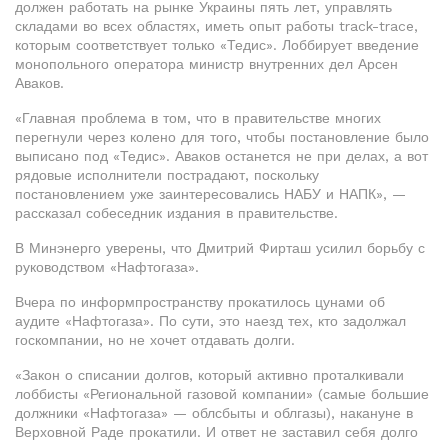
должен работать на рынке Украины пять лет, управлять
складами во всех областях, иметь опыт работы track-trace,
которым соответствует только «Тедис». Лоббирует введение
монопольного оператора министр внутренних дел Арсен
Аваков.
«Главная проблема в том, что в правительстве многих
перегнули через колено для того, чтобы постановление было
выписано под «Тедис». Аваков останется не при делах, а вот
рядовые исполнители пострадают, поскольку
постановлением уже заинтересовались НАБУ и НАПК», —
рассказал собеседник издания в правительстве.
В Минэнерго уверены, что Дмитрий Фирташ усилил борьбу с
руководством «Нафтогаза».
Вчера по информпространству прокатилось цунами об
аудите «Нафтогаза». По сути, это наезд тех, кто задолжал
госкомпании, но не хочет отдавать долги.
«Закон о списании долгов, который активно проталкивали
лоббисты «Региональной газовой компании» (самые большие
должники «Нафтогаза» — облсбыты и облгазы), накануне в
Верховной Раде прокатили. И ответ не заставил себя долго