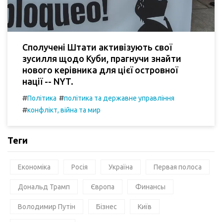
Сполучені Штати активізують свої
зусилля щодо Куби, прагнучи знайти
нового керівника для цієї островної
нації -- NYT.
#
#
Політика
політика та державне управління
#
конфлікт, війна та мир
Теги
Економіка
Росія
Україна
Первая полоса
Дональд Трамп
Європа
Финансы
Володимир Путін
Бізнес
Київ