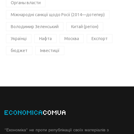
Органы власти
Міжнародні санкції щодо Росії (2014—дотепер)
Володимир Зеленський
Китай (регіон)
Українці
Нафта
Москва
Експорт
бюджет
Інвестиції
ECONOMICA
COMUA
"Економіка" не проти републікації своїх матеріалів з