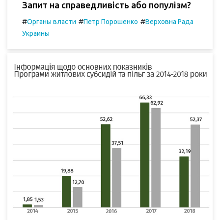
Запит на справедливість або популізм?
#
#
#
Органы власти
Петр Порошенко
Верховна Рада
Украины