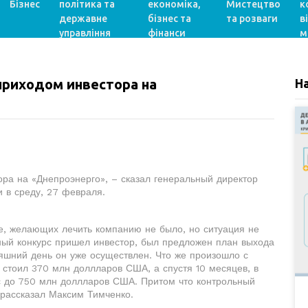
Бізнес
політика та
економіка,
Мистецтво
к
державне
бізнес та
та розваги
в
управління
фінанси
м
приходом инвестора на
Н
ора на «Днепроэнерго», – сказал генеральный директор
 в среду, 27 февраля.
те, желающих лечить компанию не было, но ситуация не
чный конкурс пришел инвестор, был предложен план выхода
няшний день он уже осуществлен. Что же произошло с
 стоил 370 млн доллларов США, а спустя 10 месяцев, в
с до 750 млн доллларов США. Притом что контрольный
 - рассказал Максим Тимченко.