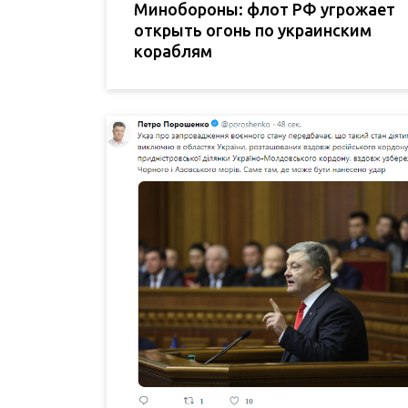
Минобороны: флот РФ угрожает
открыть огонь по украинским
кораблям