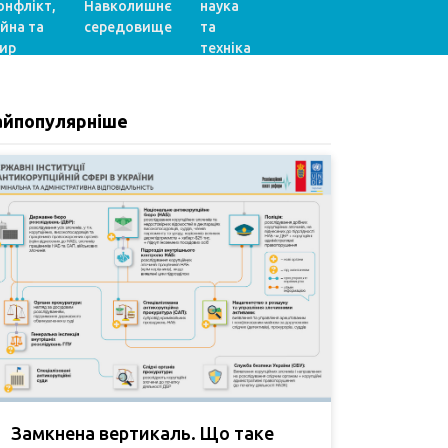
онфлікт,
Навколишнє
наука
ійна та
середовище
та
ир
техніка
айпопулярніше
Замкнена вертикаль. Що таке