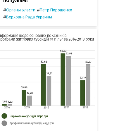
#
#
Органы власти
Петр Порошенко
#
Верховна Рада Украины