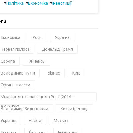
#
#
#
Політика
Економіка
Інвестиції
еги
Економіка
Росія
Україна
Первая полоса
Дональд Трамп
Європа
Финансы
Володимир Путін
Бізнес
Київ
Органы власти
Міжнародні санкції щодо Росії (2014—
дотепер)
Володимир Зеленський
Китай (регіон)
Українці
Нафта
Москва
Експорт
бюджет
Інвестиції