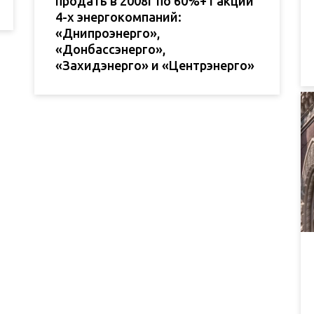
продать в 2008г по 60%+1 акций
4-х энергокомпаний:
«Днипроэнерго»,
«Донбассэнерго»,
«Захидэнерго» и «Центрэнерго»