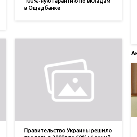
100%-ную гарантию по вкладам
в Ощадбанке
А
Правительство Украины решило