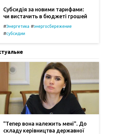
Субсидія за новими тарифами:
чи вистачить в бюджеті грошей
#
#
Энергетика
энергосбережение
#
субсидии
ктуальне
"Тепер вона належить мені". До
складу керівництва державної