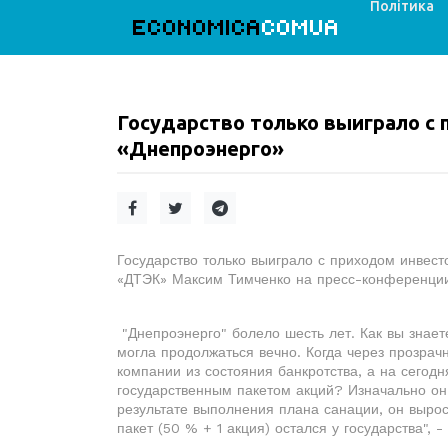
Політика
ECONOMICA
COMUA
Государство только выиграло с 
«Днепроэнерго»
Государство только выиграло с приходом инвест
«ДТЭК» Максим Тимченко на пресс-конференции
"Днепроэнерго" болело шесть лет. Как вы знае
могла продолжаться вечно. Когда через прозра
компании из состояния банкротства, а на сегод
государственным пакетом акций? Изначально он
результате выполнения плана санации, он выро
пакет (50 % + 1 акция) остался у государства",