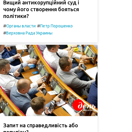
Вищий антикорупційний суд і
чому його створення бояться
політики?
#
#
Органы власти
Петр Порошенко
#
Верховна Рада Украины
Запит на справедливість або
популізм?