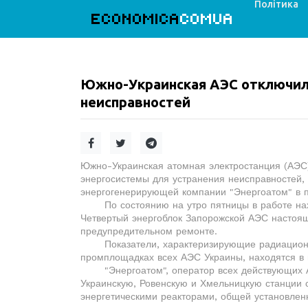
Політика
ECONOMICA
COMUA
Южно-Украинская АЭС отключила
неисправностей
Южно-Украинская атомная электростанция (АЭС) 
энергосистемы для устранения неисправностей
энергогенерирующей компании "Энергоатом" в п
По состоянию на утро пятницы в работе наход
Четвертый энергоблок Запорожской АЭС настоящ
предупредительном ремонте.
Показатели, характеризирующие радиационное
промплощадках всех АЭС Украины, находятся в
"Энергоатом", оператор всех действующих АЭ
Украинскую, Ровенскую и Хмельницкую станции
энергетическими реакторами, общей установле