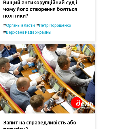
Вищий антикорупційний суд і
чому його створення бояться
політики?
#
#
Органы власти
Петр Порошенко
#
Верховна Рада Украины
Запит на справедливість або
популізм?