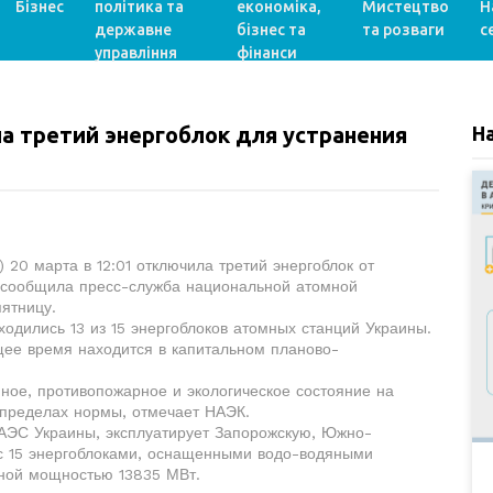
Бізнес
політика та
економіка,
Мистецтво
Н
державне
бізнес та
та розваги
с
управління
фінанси
 третий энергоблок для устранения
Н
20 марта в 12:01 отключила третий энергоблок от
, сообщила пресс-служба национальной атомной
ятницу.
ились 13 из 15 энергоблоков атомных станций Украины.
ее время находится в капитальном планово-
, противопожарное и экологическое состояние на
 пределах нормы, отмечает НАЭК.
С Украины, эксплуатирует Запорожскую, Южно-
 с 15 энергоблоками, оснащенными водо-водяными
нной мощностью 13835 МВт.