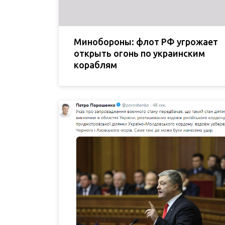
Минобороны: флот РФ угрожает
открыть огонь по украинским
кораблям