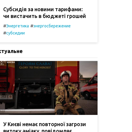
Субсидія за новими тарифами:
чи вистачить в бюджеті грошей
#
#
Энергетика
энергосбережение
#
субсидии
ктуальне
У Києві немає повторної загрози
витоку аміаку, повідомляє