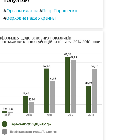
#
#
Органы власти
Петр Порошенко
#
Верховна Рада Украины