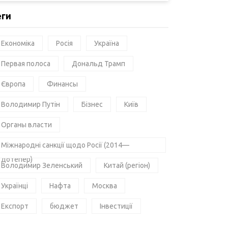
еги
Економіка
Росія
Україна
Первая полоса
Дональд Трамп
Європа
Финансы
Володимир Путін
Бізнес
Київ
Органы власти
Міжнародні санкції щодо Росії (2014—
дотепер)
Володимир Зеленський
Китай (регіон)
Українці
Нафта
Москва
Експорт
бюджет
Інвестиції