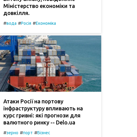
Міністерство економіки та
довкілля.
#
#
#
вода
Росія
Економіка
Атаки Росії на портову
інфраструктуру впливають на
курс гривні: які прогнози для
валютного ринку -- Delo.ua
#
#
#
зерно
порт
Бізнес