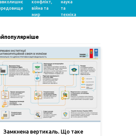
авколишнє
конфлікт,
наука
ередовище
війна та
та
мир
техніка
айпопулярніше
Замкнена вертикаль. Що таке