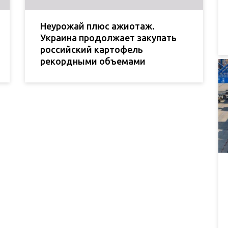
Неурожай плюс ажиотаж.
Украина продолжает закупать
российский картофель
рекордными объемами