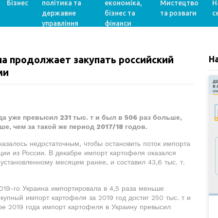
Бізнес
політика та
економіка,
Мистецтво
Н
державне
бізнес та
та розваги
с
управління
фінанси
а продолжает закупать российский
Н
ми
а уже превысил 231 тыс. т и был в 506 раз больше,
ше, чем за такой же период 2017/18 годов.
казалось недостаточным, чтобы остановить поток импорта
кции из России. В декабре импорт картофеля оказался
установленному месяцем ранее, и составил 43,6 тыс. т.
019-го Украина импортировала в 4,5 раза меньше
купный импорт картофеля за 2019 год достиг 250 тыс. т и
бре 2019 года импорт картофеля в Украину превысил