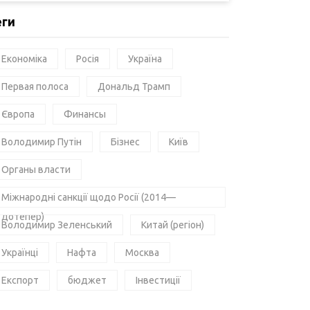
еги
Економіка
Росія
Україна
Первая полоса
Дональд Трамп
Європа
Финансы
Володимир Путін
Бізнес
Київ
Органы власти
Міжнародні санкції щодо Росії (2014—
дотепер)
Володимир Зеленський
Китай (регіон)
Українці
Нафта
Москва
Експорт
бюджет
Інвестиції