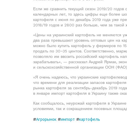
Если же сравнить текущий сезон 2019/20 годов 
календарных лет, то здесь цифры еще более ш
картофеля с июня по декабрь 2019 года уже прев
2018/19 годов и 2800 раз больше, чем за такой 
«Цены на украинский картофель не меняются уж
два раза превышают уровень оптовых цен на ка
можно было купить картофель у фермеров по 15 
продать по 30−35 центов. Соответственно, марж
позволяло им ввозить российский картофель на
зарабатывать», — рассказал Андрей Ярмак, эко
и сельскохозяйственной организации ООН (ФАО)
«Я очень надеюсь, что украинские картофелевод
что времени для реализации запасов картофеля 
рынка картофеля за сентябрь-декабрь 2019 года
в январе импорт картофеля в Украину также ока
Как сообщалось, неурожай картофеля в Украине
условиями, так и сокращением посевных площа
#
#
#
Агрорынок
импорт
картофель