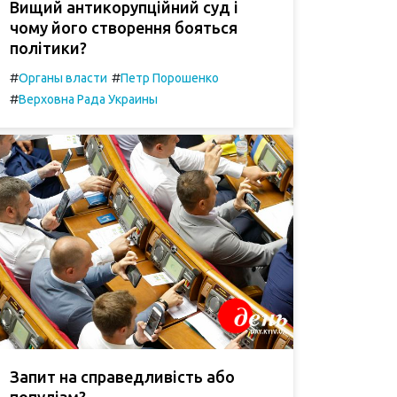
Вищий антикорупційний суд і
чому його створення бояться
політики?
#
#
Органы власти
Петр Порошенко
#
Верховна Рада Украины
Запит на справедливість або
популізм?