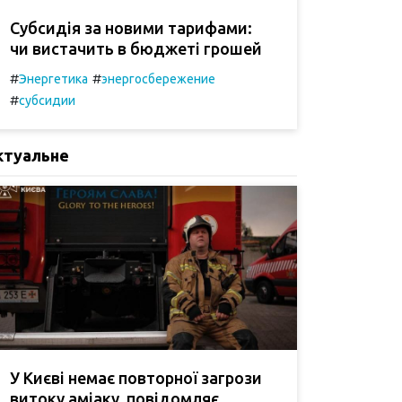
Субсидія за новими тарифами:
чи вистачить в бюджеті грошей
#
#
Энергетика
энергосбережение
#
субсидии
ктуальне
У Києві немає повторної загрози
витоку аміаку, повідомляє