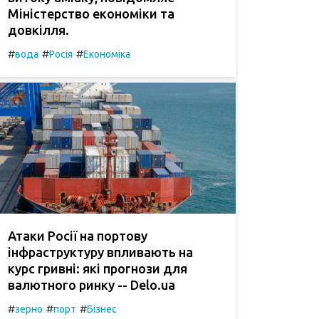
Міністерство економіки та
довкілля.
#
#
#
вода
Росія
Економіка
Атаки Росії на портову
інфраструктуру впливають на
курс гривні: які прогнози для
валютного ринку -- Delo.ua
#
#
#
зерно
порт
Бізнес