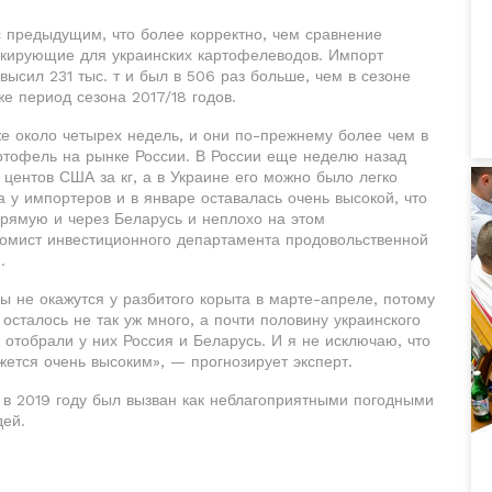
с предыдущим, что более корректно, чем сравнение
окирующие для украинских картофелеводов. Импорт
ысил 231 тыс. т и был в 506 раз больше, чем в сезоне
же период сезона 2017/18 годов.
е около четырех недель, и они по-прежнему более чем в
ртофель на рынке России. В России еще неделю назад
центов США за кг, а в Украине его можно было легко
а у импортеров и в январе оставалась очень высокой, что
прямую и через Беларусь и неплохо на этом
номист инвестиционного департамента продовольственной
.
ы не окажутся у разбитого корыта в марте-апреле, потому
осталось не так уж много, а почти половину украинского
 отобрали у них Россия и Беларусь. И я не исключаю, что
жется очень высоким», — прогнозирует эксперт.
 в 2019 году был вызван как неблагоприятными погодными
дей.