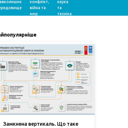
авколишнє
конфлікт,
наука
ередовище
війна та
та
мир
техніка
айпопулярніше
Замкнена вертикаль. Що таке