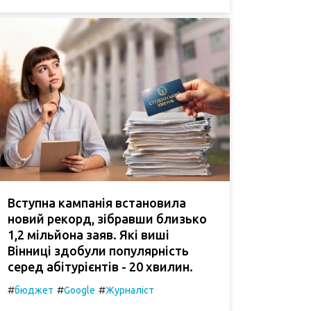
Вступна кампанія встановила
новий рекорд, зібравши близько
1,2 мільйона заяв. Які виші
Вінниці здобули популярність
серед абітурієнтів - 20 хвилин.
#
#
#
бюджет
Google
Журналіст