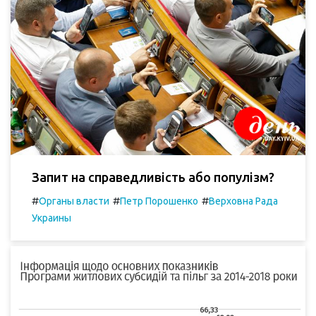
Запит на справедливість або популізм?
#
#
#
Органы власти
Петр Порошенко
Верховна Рада
Украины