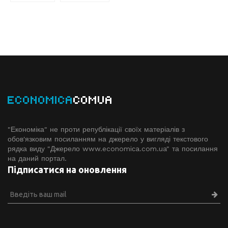
ECONOMICA
COMUA
"Економіка" не проти републікації своїх матеріалів з
обов'язковим посиланням на джерело у вигляді текстового
рядка виду "Джерело www.economiсa.com.ua" та посилання
на даний портал.
Підписатися на оновлення