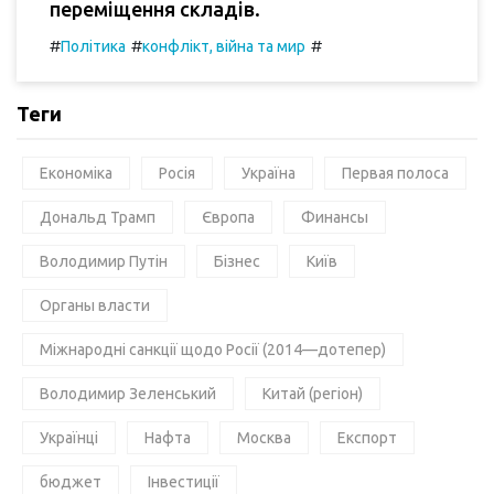
переміщення складів.
#
#
#
Політика
конфлікт, війна та мир
Теги
Економіка
Росія
Україна
Первая полоса
Дональд Трамп
Європа
Финансы
Володимир Путін
Бізнес
Київ
Органы власти
Міжнародні санкції щодо Росії (2014—дотепер)
Володимир Зеленський
Китай (регіон)
Українці
Нафта
Москва
Експорт
бюджет
Інвестиції