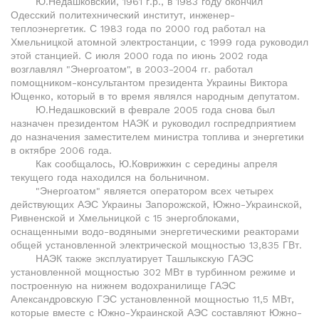
Ю.Недашковский, 1961 г.р., в 1983 году окончил
Одесский политехнический институт, инженер-
теплоэнергетик. С 1983 года по 2000 год работал на
Хмельницкой атомной электростанции, с 1999 года руководил
этой станцией. С июля 2000 года по июнь 2002 года
возглавлял "Энергоатом", в 2003-2004 гг. работал
помощником-консультантом президента Украины Виктора
Ющенко, который в то время являлся народным депутатом.
Ю.Недашковский в феврале 2005 года снова был
назначен президентом НАЭК и руководил госпредприятием
до назначения заместителем министра топлива и энергетики
в октябре 2006 года.
Как сообщалось, Ю.Коврижкин с середины апреля
текущего года находился на больничном.
"Энергоатом" является оператором всех четырех
действующих АЭС Украины Запорожской, Южно-Украинской,
Ривненской и Хмельницкой с 15 энергоблоками,
оснащенными водо-водяными энергетическими реакторами
общей установленной электрической мощностью 13,835 ГВт.
НАЭК также эксплуатирует Ташлыкскую ГАЭС
установленной мощностью 302 МВт в турбинном режиме и
построенную на нижнем водохранилище ГАЭС
Александровскую ГЭС установленной мощностью 11,5 МВт,
которые вместе с Южно-Украинской АЭС составляют Южно-