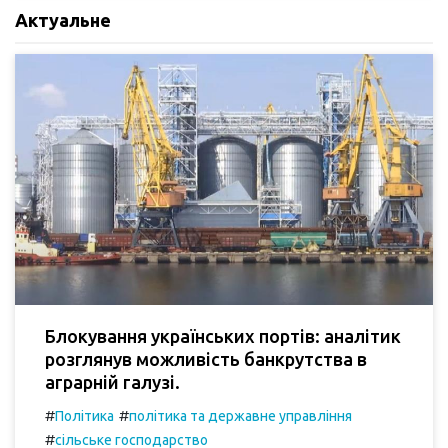
Актуальне
Блокування українських портів: аналітик
розглянув можливість банкрутства в
аграрній галузі.
#
#
Політика
політика та державне управління
#
сільське господарство