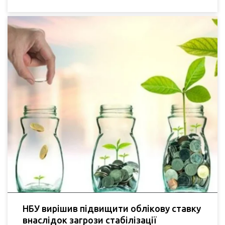
НБУ вирішив підвищити облікову ставку
внаслідок загрози стабілізації