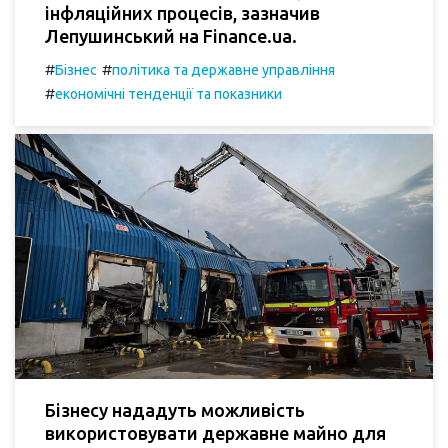
інфляційних процесів, зазначив
Лепушинський на Finance.ua.
#
#
Бізнес
політика та державне управління
#
економічні тенденції та показники
Бізнесу нададуть можливість
використовувати державне майно для