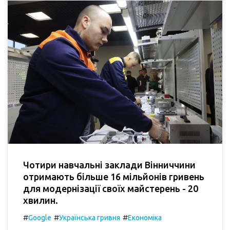
Чотири навчальні заклади Вінниччини
отримають більше 16 мільйонів гривень
для модернізації своїх майстерень - 20
хвилин.
#
#
#
Google
Українська гривня
Економіка