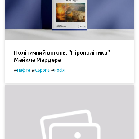
Політичний вогонь: "Пірополітика"
Майкла Мардера
#
#
#
Нафта
Європа
Росія