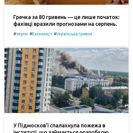
Гречка за 80 гривень — це лише початок:
фахівці вразили прогнозами на серпень.
#
#
#
зерно
Економіст
Українська гривня
У Підмосков'ї спалахнула пожежа в
інституті, що займається розробкою