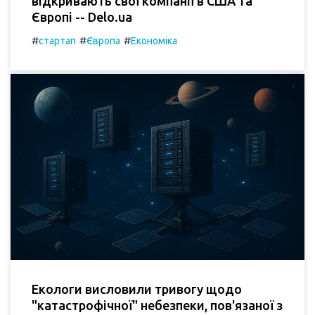
відкривають свої компанії в США та
Європі -- Delo.ua
#
#
#
стартап
Європа
Економіка
Екологи висловили тривогу щодо
"катастрофічної" небезпеки, пов'язаної з