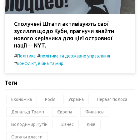
Сполучені Штати активізують свої
зусилля щодо Куби, прагнучи знайти
нового керівника для цієї островної
нації -- NYT.
#
#
Політика
політика та державне управління
#
конфлікт, війна та мир
Теги
Економіка
Росія
Україна
Первая полоса
Дональд Трамп
Європа
Финансы
Володимир Путін
Бізнес
Київ
Органы власти