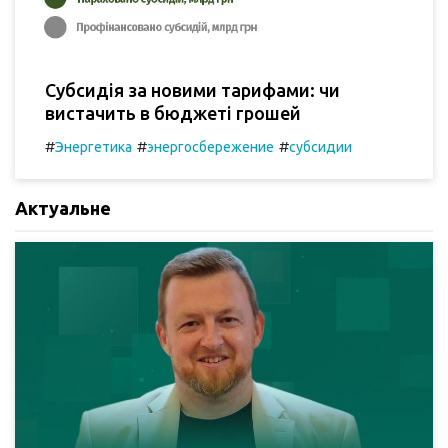
Субсидія за новими тарифами: чи
вистачить в бюджеті грошей
#
#
#
Энергетика
энергосбережение
субсидии
Актуальне