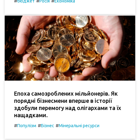
#
#
#
бюджет
Росія
Економіка
Епоха самозроблених мільйонерів. Як
порядні бізнесмени вперше в історії
здобули перемогу над олігархами та їх
нащадками.
#
#
#
Популізм
Бізнес
Мінеральні ресурси