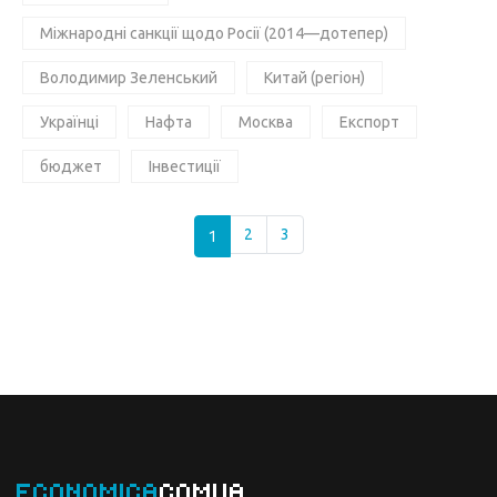
Міжнародні санкції щодо Росії (2014—дотепер)
Володимир Зеленський
Китай (регіон)
Українці
Нафта
Москва
Експорт
бюджет
Інвестиції
1
2
3
ECONOMICA
COMUA