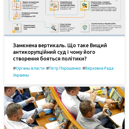
Замкнена вертикаль. Що таке Вищий
антикорупційний суд і чому його
створення бояться політики?
#
#
#
Органы власти
Петр Порошенко
Верховна Рада
Украины