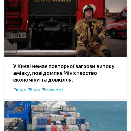
У Києві немає повторної загрози витоку
аміаку, повідомляє Міністерство
економіки та довкілля.
#
#
#
вода
Росія
Економіка