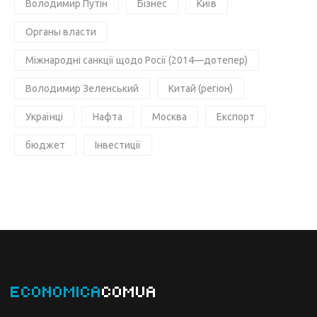
Володимир Путін
Бізнес
Київ
Органы власти
Міжнародні санкції щодо Росії (2014—дотепер)
Володимир Зеленський
Китай (регіон)
Українці
Нафта
Москва
Експорт
бюджет
Інвестиції
ECONOMICA
COMUA