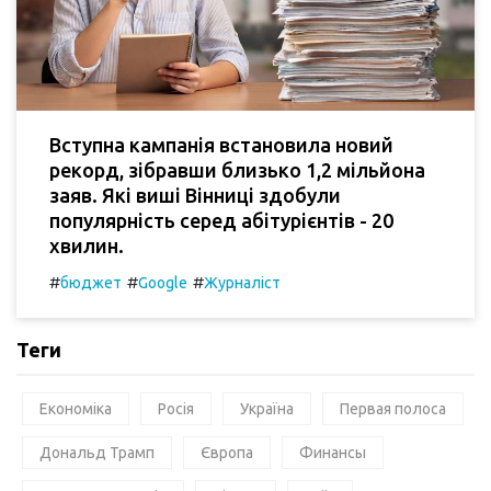
Вступна кампанія встановила новий
рекорд, зібравши близько 1,2 мільйона
заяв. Які виші Вінниці здобули
популярність серед абітурієнтів - 20
хвилин.
#
#
#
бюджет
Google
Журналіст
Теги
Економіка
Росія
Україна
Первая полоса
Дональд Трамп
Європа
Финансы