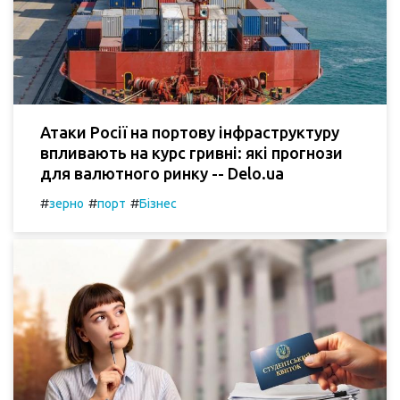
Атаки Росії на портову інфраструктуру
впливають на курс гривні: які прогнози
для валютного ринку -- Delo.ua
#
#
#
зерно
порт
Бізнес