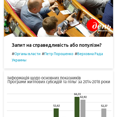
Запит на справедливість або популізм?
#
#
#
Органы власти
Петр Порошенко
Верховна Рада
Украины