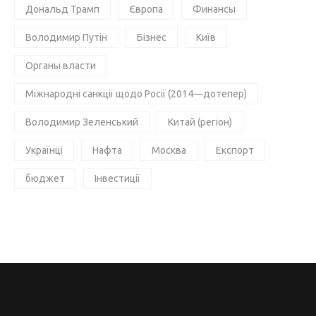
Дональд Трамп
Європа
Финансы
Володимир Путін
Бізнес
Київ
Органы власти
Міжнародні санкції щодо Росії (2014—дотепер)
Володимир Зеленський
Китай (регіон)
Українці
Нафта
Москва
Експорт
бюджет
Інвестиції