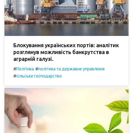
Блокування українських портів: аналітик
розглянув можливість банкрутства в
аграрній галузі.
#
#
Політика
політика та державне управління
#
сільське господарство