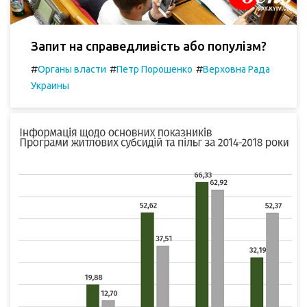
Запит на справедливість або популізм?
#
#
#
Органы власти
Петр Порошенко
Верховна Рада
Украины