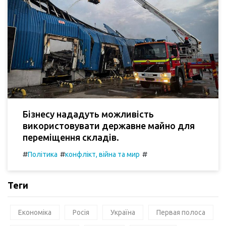
Бізнесу нададуть можливість
використовувати державне майно для
переміщення складів.
#
#
#
Політика
конфлікт, війна та мир
Теги
Економіка
Росія
Україна
Первая полоса