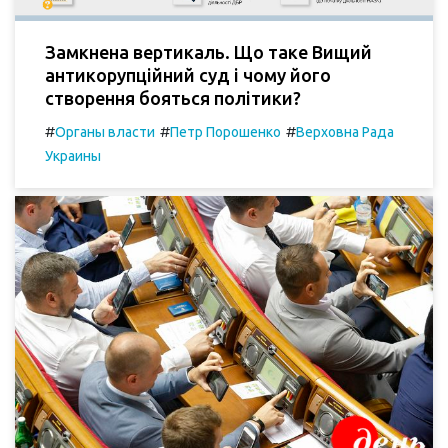
Замкнена вертикаль. Що таке Вищий
антикорупційний суд і чому його
створення бояться політики?
#
#
#
Органы власти
Петр Порошенко
Верховна Рада
Украины