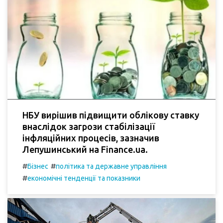
НБУ вирішив підвищити облікову ставку
внаслідок загрози стабілізації
інфляційних процесів, зазначив
Лепушинський на Finance.ua.
#
#
Бізнес
політика та державне управління
#
економічні тенденції та показники