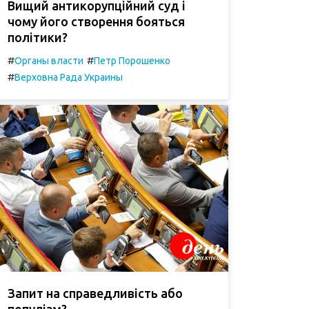
Вищий антикорупційний суд і
чому його створення бояться
політики?
#
#
Органы власти
Петр Порошенко
#
Верховна Рада Украины
Запит на справедливість або
популізм?