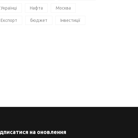
Українці
Нафта
Москва
Експорт
бюджет
Інвестиції
ідписатися на оновлення