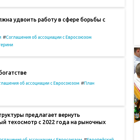
жна удвоить работу в сфере борьбы с
#
и
Соглашения об ассоциации с Евросоюзом
герини
богатстве
#
глашения об ассоциации с Евросоюзом
План
руктуры предлагает вернуть
ый техосмотр с 2022 года на рыночных
#
оглашения об ассоциации с Евросоюзом
Европейский