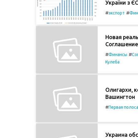
України з ЄС
#
#
экспорт
Фин
Новая реаль
Соглашение 
#
#
Финансы
Со
Кулеба
Oлигархи, 
Вашингтон
#
Первая полос
Украина обс