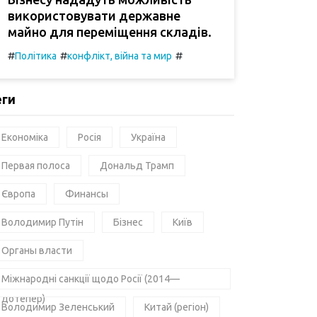
використовувати державне
майно для переміщення складів.
#
#
#
Політика
конфлікт, війна та мир
еги
Економіка
Росія
Україна
Первая полоса
Дональд Трамп
Європа
Финансы
Володимир Путін
Бізнес
Київ
Органы власти
Міжнародні санкції щодо Росії (2014—
дотепер)
Володимир Зеленський
Китай (регіон)