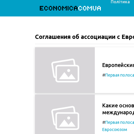
Політика
ECONOMICA
COMUA
Соглашения об ассоциации с Ев
Европейски
#
Первая полос
Какие осно
международ
#
Первая полос
Евросоюзом