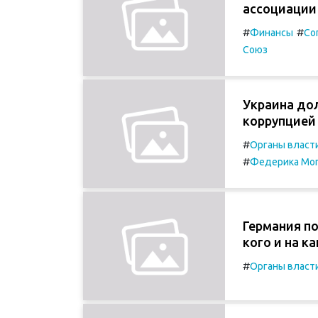
ассоциации
#
#
Финансы
Со
Союз
Украина дол
коррупцией
#
Органы власт
#
Федерика Мо
Германия по
кого и на к
#
Органы власт