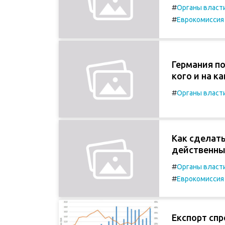
#
Органы власт
#
Еврокомиссия
Германия по
кого и на к
#
Органы власт
Как сделат
действенны
#
Органы власт
#
Еврокомиссия
Експорт спр