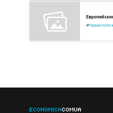
Европейски
#
Первая полос
ECONOMICA
COMUA