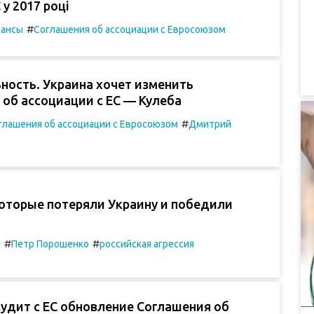
 у 2017 році
#
ансы
Соглашения об ассоциации с Евросоюзом
ность. Украина хочет изменить
об ассоциации с ЕС — Кулеба
#
глашения об ассоциации с Евросоюзом
Дмитрий
которые потеряли Украину и победили
#
#
а
Петр Порошенко
российская агрессия
удит с ЕС обновление Соглашения об