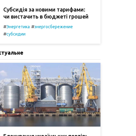
Субсидія за новими тарифами:
чи вистачить в бюджеті грошей
#
#
Энергетика
энергосбережение
#
субсидии
ктуальне
Блокування українських портів: