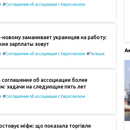
#
и
Соглашения об ассоциации с Евросоюзом
-новому заманивает украинцев на работу:
акие зарплаты зовут
А
#
#
и
Соглашения об ассоциации с Евросоюзом
Польша
ь соглашение об ассоциации более
м: задачи на следующие пять лет
#
и
Соглашения об ассоциации с Евросоюзом
остовує міфи: що показала торгівля