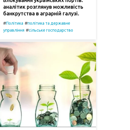
аналітик розглянув можливість
банкрутства в аграрній галузі.
#
#
Політика
політика та державне
#
управління
сільське господарство