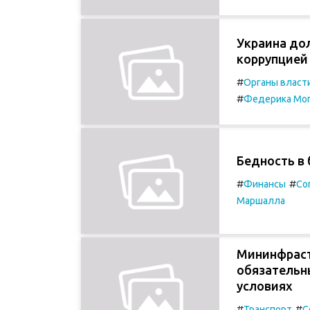
Украина дол
коррупцией
#
Органы власт
#
Федерика Мо
Бедность в 
#
#
Финансы
Со
Маршалла
Мининфраст
обязательн
условиях
#
#
Транспорт
С