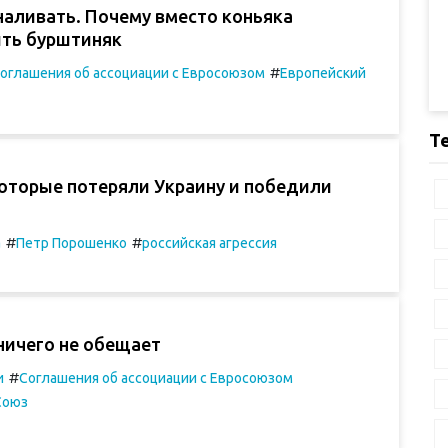
наливать. Почему вместо коньяка
ить бурштиняк
#
оглашения об ассоциации с Евросоюзом
Европейский
Т
которые потеряли Украину и победили
#
#
а
Петр Порошенко
российская агрессия
ничего не обещает
#
и
Соглашения об ассоциации с Евросоюзом
Союз