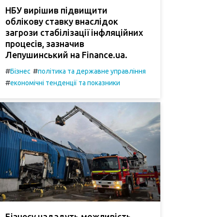
НБУ вирішив підвищити
облікову ставку внаслідок
загрози стабілізації інфляційних
процесів, зазначив
Лепушинський на Finance.ua.
#
#
Бізнес
політика та державне управління
#
економічні тенденції та показники
Бізнесу нададуть можливість