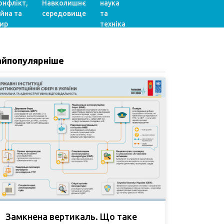
онфлікт,
Навколишнє
наука
ійна та
середовище
та
ир
техніка
айпопулярніше
Замкнена вертикаль. Що таке