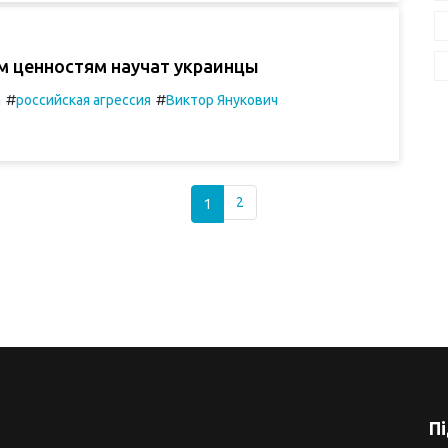
м ценностям научат украинцы
#
#
а
российская агрессия
Виктор Янукович
1
2
П