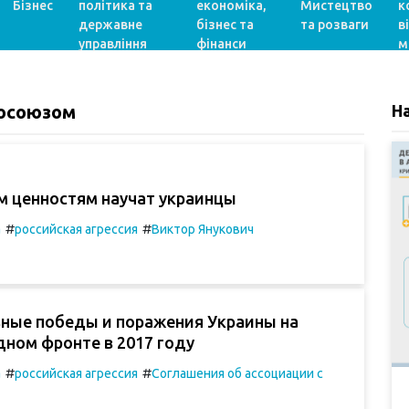
Бізнес
політика та
економіка,
Мистецтво
к
державне
бізнес та
та розваги
в
управління
фінанси
м
росоюзом
Н
м ценностям научат украинцы
#
#
а
российская агрессия
Виктор Янукович
вные победы и поражения Украины на
ном фронте в 2017 году
#
#
а
российская агрессия
Соглашения об ассоциации с