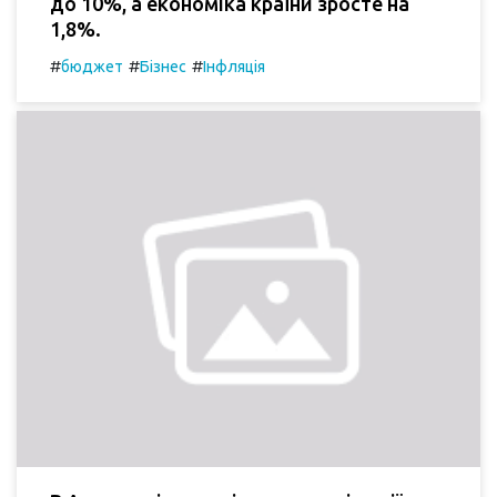
до 10%, а економіка країни зросте на
1,8%.
#
#
#
бюджет
Бізнес
Інфляція