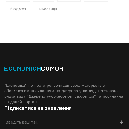
бюджет
Інвестиції
ECONOMICA
COMUA
"Економіка" не проти републікації своїх матеріалів з
обов'язковим посиланням на джерело у вигляді текстового
рядка виду "Джерело www.economiсa.com.ua" та посилання
на даний портал.
Підписатися на оновлення