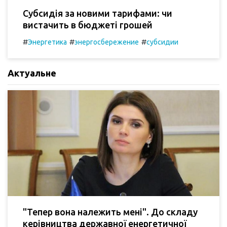
Субсидія за новими тарифами: чи
вистачить в бюджеті грошей
#
#
#
Энергетика
энергосбережение
субсидии
Актуальне
"Тепер вона належить мені". До складу
керівництва державної енергетичної