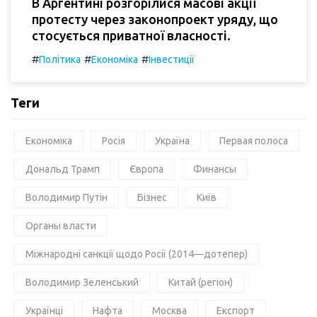
В Аргентині розгорілися масові акції
протесту через законопроект уряду, що
стосується приватної власності.
#
#
#
Політика
Економіка
Інвестиції
Теги
Економіка
Росія
Україна
Первая полоса
Дональд Трамп
Європа
Финансы
Володимир Путін
Бізнес
Київ
Органы власти
Міжнародні санкції щодо Росії (2014—дотепер)
Володимир Зеленський
Китай (регіон)
Українці
Нафта
Москва
Експорт