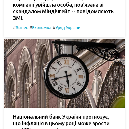
компанії увійшла особа, пов'язана зі
скандалом Міндічгейт -- повідомляють
ЗМІ.
#
#
#
Бізнес
Економіка
Уряд України
Національний банк України прогнозує,
що інфляція в цьому році може зрости