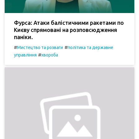
Фурса: Атаки балістичними ракетами по
Києву спрямовані на розповсюдження
паніки.
#
#
Мистецтво та розваги
політика та державне
#
управління
хвороба