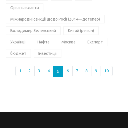
Органы власти
Міжнародні санкції щодо Росії (2014—дотепер)
Володимир Зеленський
Китай (регіон)
Українці
Нафта
Москва
Експорт
бюджет
Інвестиції
1
2
3
4
5
6
7
8
9
10