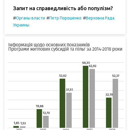
Запит на справедливість або популізм?
#
#
#
Органы власти
Петр Порошенко
Верховна Рада
Украины