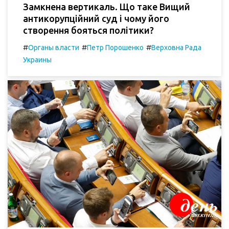
Замкнена вертикаль. Що таке Вищий
антикорупційний суд і чому його
створення бояться політики?
#
#
#
Органы власти
Петр Порошенко
Верховна Рада
Украины