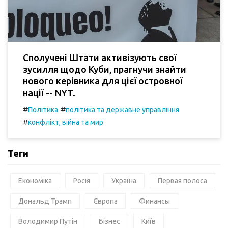
Сполучені Штати активізують свої
зусилля щодо Куби, прагнучи знайти
нового керівника для цієї островної
нації -- NYT.
#
#
Політика
політика та державне управління
#
конфлікт, війна та мир
Теги
Економіка
Росія
Україна
Первая полоса
Дональд Трамп
Європа
Финансы
Володимир Путін
Бізнес
Київ