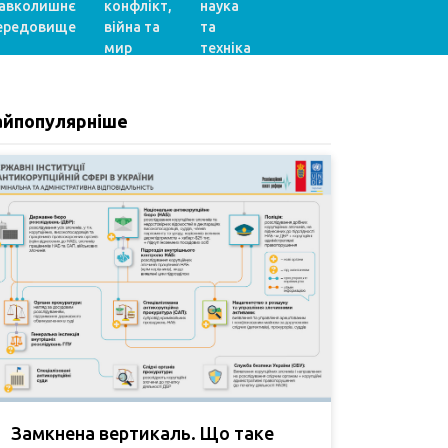
авколишнє
конфлікт,
наука
ередовище
війна та
та
мир
техніка
айпопулярніше
Замкнена вертикаль. Що таке