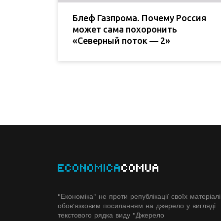
Блеф Газпрома. Почему Россия
может сама похоронить
«Северный поток — 2»
ECONOMICA
COMUA
"Економіка" не проти републікації своїх матеріалі
обов'язковим посиланням на джерело у вигляді
текстового рядка виду "Джерело