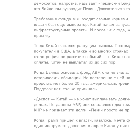
демократов, напротив, называет «пекинский Бай
что Байденом руководит Пекин. Доказательств та
Требования фонда ABF уходят своими корнями в 
власти был еще император, Китай начал выпуска
инфраструктурные проекты. И после 1912 года, 
практику.
Тогда Китай считался растущим рынком. Поэтом
покупатели в США, а также и во многих странах
катастрофичное развитие событий — в Китае на
оплаты. Китай не выплатил их до сих пор.
Когда Бьянко основала фонд ABF, она не знала
исторических облигаций. Но постепенно с ней н
представляет более 20 тыс. американских креди
Подделок нет, только оригиналы.
«Деспот — Китай — не хочет выплачивать долги»
долгах. По данным ABF, они составляют два трил
КНР не признает эти долги. «Пекин просто не п
Когда Трамп пришел к власти, казалось, мечта 
один инструмент давления в адрес Китая у них 