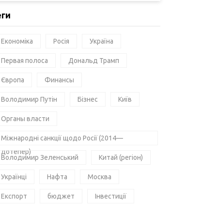
еги
Економіка
Росія
Україна
Первая полоса
Дональд Трамп
Європа
Финансы
Володимир Путін
Бізнес
Київ
Органы власти
Міжнародні санкції щодо Росії (2014—
дотепер)
Володимир Зеленський
Китай (регіон)
Українці
Нафта
Москва
Експорт
бюджет
Інвестиції