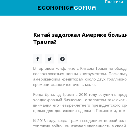
Політика
ECONOMICA
COMUA
Китай задолжал Америке больш
Трампа?
В торговом конфликте с Китаем Трамп не обход
воспользоваться новым инструментом. Поскольк
американским кредиторам около двух триллионо
времени становится очень мало.
Когда Дональд Трамп в 2016 году вступил в пре
хладнокровный бизнесмен с талантом заключать 
внимания его четырехлетнего президентского сро
целью для достижения сделки с Пекином и, тем
В 2018 году, когда Трамп введением первой во
торговую войну, он излучал уверенность в свое