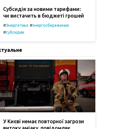
Субсидія за новими тарифами:
чи вистачить в бюджеті грошей
#
#
Энергетика
энергосбережение
#
субсидии
ктуальне
У Києві немає повторної загрози
витоку аміаку, повідомляє