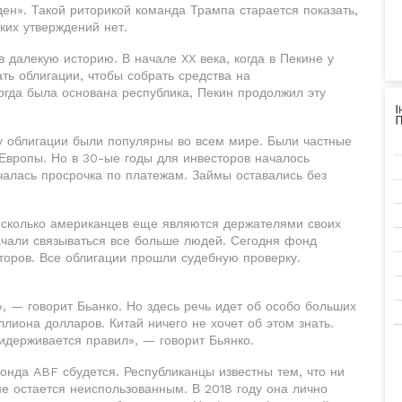
ден». Такой риторикой команда Трампа старается показать,
ких утверждений нет.
далекую историю. В начале XX века, когда в Пекине у
ть облигации, чтобы собрать средства на
когда была основана республика, Пекин продолжил эту
у облигации были популярны во всем мире. Были частные
 Европы. Но в 30-ые годы для инвесторов началось
чалась просрочка по платежам. Займы оставались без
, сколько американцев еще являются держателями своих
ачали связываться все больше людей. Сегодня фонд
торов. Все облигации прошли судебную проверку.
, — говорит Бьанко. Но здесь речь идет об особо больших
лиона долларов. Китай ничего не хочет об этом знать.
ридерживается правил», — говорит Бьянко.
фонда ABF сбудется. Республиканцы известны тем, что ни
не остается неиспользованным. В 2018 году она лично