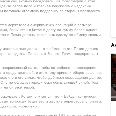
 часов они активно беседовали. На фотографии с этой
иденте белое поло и красная бейсболка с надписью
Мы получаем огромную поддержку со стороны президента
ется держателем американских облигаций в размере
ами, Вашингтон в Китае в долгу на сумму более одного
тон и Пекин должны совершить сделку по обмену своими
А
у исторические долги — а в обмен на это Пекин должен
орошая сделка. По словам Бьянко, Трамп поддерживает
, направленный на то, чтобы потребовать возвращение
ата представителей, в этом году приняли общее решение,
все, что в его силах, чтобы добиться возвращения долгов.
 Оно не обладает юридически обязывающей силой. Тем
я ли он этой темой.
кользает. Кстати, считается, что и Байден критически
говым вопросам будет вести жесткие переговоры с Китаем.
 давности, исключено.
выглядеть ситуация с инициативой ABF в случае победы