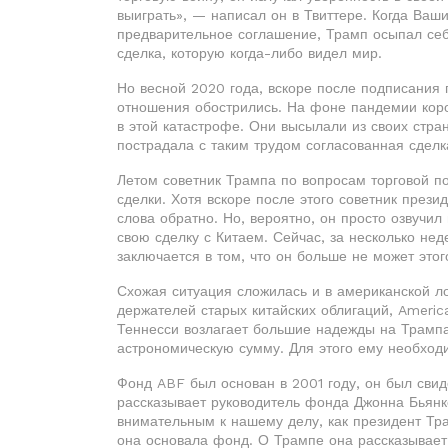
выиграть», — написал он в Твиттере. Когда Ваши
предварительное соглашение, Трамп осыпал себ
сделка, которую когда-либо видел мир.
Но весной 2020 года, вскоре после подписания
отношения обострились. На фоне пандемии коро
в этой катастрофе. Они высылали из своих стра
пострадала с таким трудом согласованная сделк
Летом советник Трампа по вопросам торговой 
сделки. Хотя вскоре после этого советник през
слова обратно. Но, вероятно, он просто озвучил
свою сделку с Китаем. Сейчас, за несколько не
заключается в том, что он больше не может этог
Схожая ситуация сложилась и в американской л
держателей старых китайских облигаций, Americ
Теннесси возлагает большие надежды на Трампа
астрономическую сумму. Для этого ему необход
Фонд ABF был основан в 2001 году, он был свид
рассказывает руководитель фонда Джонна Бьянк
внимательным к нашему делу, как президент Тр
она основала фонд. О Трампе она рассказывает 