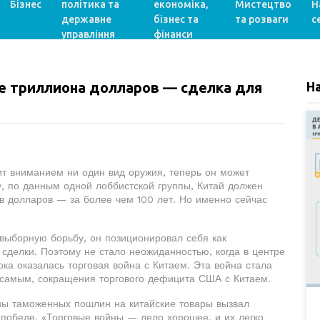
Бізнес
політика та
економіка,
Мистецтво
Н
державне
бізнес та
та розваги
с
управління
фінанси
е триллиона долларов — сделка для
Н
ит вниманием ни один вид оружия, теперь он может
у, по данным одной лоббистской группы, Китай должен
в долларов — за более чем 100 лет. Но именно сейчас
двыборную борьбу, он позиционировал себя как
сделки. Поэтому не стало неожиданностью, когда в центре
ка оказалась торговая война с Китаем. Эта война стала
 самым, сокращения торгового дефицита США с Китаем.
лны таможенных пошлин на китайские товары вызвал
й победе. «Торговые войны — дело хорошее, и их легко