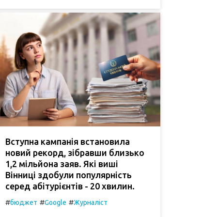
Вступна кампанія встановила
новий рекорд, зібравши близько
1,2 мільйона заяв. Які виші
Вінниці здобули популярність
серед абітурієнтів - 20 хвилин.
#
#
#
бюджет
Google
Журналіст