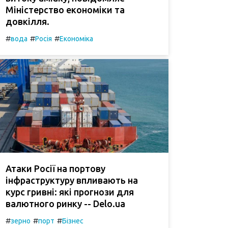
Міністерство економіки та
довкілля.
#
#
#
вода
Росія
Економіка
Атаки Росії на портову
інфраструктуру впливають на
курс гривні: які прогнози для
валютного ринку -- Delo.ua
#
#
#
зерно
порт
Бізнес