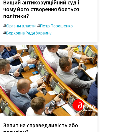
Вищий антикорупційний суд і
чому його створення бояться
політики?
#
#
Органы власти
Петр Порошенко
#
Верховна Рада Украины
Запит на справедливість або
популізм?