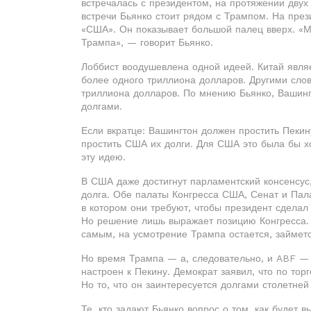
встречалась с президентом, на протяжении двух
встречи Бьянко стоит рядом с Трампом. На през
«США». Он показывает большой палец вверх. «
Трампа», — говорит Бьянко.
Лоббист воодушевлена одной идеей. Китай явля
более одного триллиона долларов. Другими слов
триллиона долларов. По мнению Бьянко, Вашинг
долгами.
Если вкратце: Вашингтон должен простить Пекин
простить США их долги. Для США это была бы х
эту идею.
В США даже достигнут парламентский консенсус
долга. Обе палаты Конгресса США, Сенат и Пал
в котором они требуют, чтобы президент сделал 
Но решение лишь выражает позицию Конгресса.
самым, на усмотрение Трампа остается, займетс
Но время Трампа — а, следовательно, и ABF — ус
настроен к Пекину. Демократ заявил, что по тор
Но то, что он заинтересуется долгами столетней
Те, кто задают Бьянко вопрос о том, как будет 