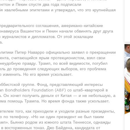
нгтон и Пекин спустя два года подписали
я хвалебными эпитетами и утверждал, что это крупнейшая
 предварительного соглашения, американо-китайские
навируса Вашингтон и Пекин начали обвинять друг друга
н журналистов и дипломатов. От этой эскалации
а.
политики Питер Наварро официально заявил о прекращении
идента, считающийся ярым протекционистом, взял свои
 неудобную правду. Трамп, по всей видимости, погубил
дель до проведения следующих выборов, его проблема
о изменить. Но его время ускользает.
оббистской группе. Фонд, представляющий интересы
an Bondholders Foundation (ABF) со штаб-квартирой в
. Он хочет получить деньги от Китая — и не небольшую, а
има помощь Трампа. Но время фонда также ускользает.
етелем того, как приходили и уходили разные президенты,
о по телефону. «Но ни один президент не был таким
амп». Бьянко родом из южного штата Теннесси, однажды
в восторженных тонах. Джо Байдена, кандидата от