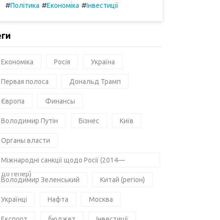
#
#
#
Політика
Економіка
Інвестиції
еги
Економіка
Росія
Україна
Первая полоса
Дональд Трамп
Європа
Финансы
Володимир Путін
Бізнес
Київ
Органы власти
Міжнародні санкції щодо Росії (2014—
дотепер)
Володимир Зеленський
Китай (регіон)
Українці
Нафта
Москва
Експорт
бюджет
Інвестиції