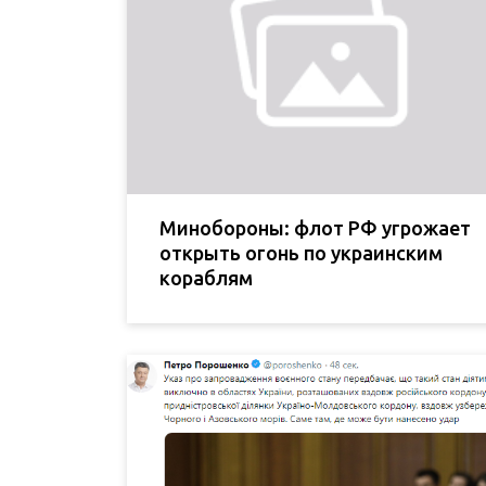
Минобороны: флот РФ угрожает
открыть огонь по украинским
кораблям