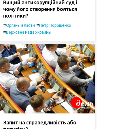
Вищий антикорупційний суд і
чому його створення бояться
політики?
#
#
Органы власти
Петр Порошенко
#
Верховна Рада Украины
Запит на справедливість або
популізм?