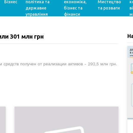
Бізнес
політика та
економіка,
Мистецтво
к
державне
бізнес та
та розваги
в
управління
фінанси
м
ли 301 млн грн
Н
средств получен от реализации активов - 292,5 млн грн.