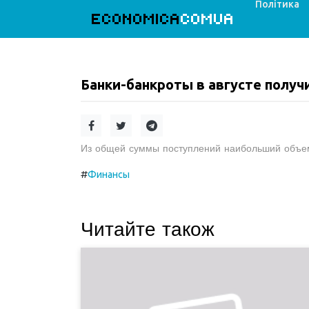
Політика
ECONOMICA
COMUA
Банки-банкроты в августе получи
Из общей суммы поступлений наибольший объем 
#
Финансы
Читайте також