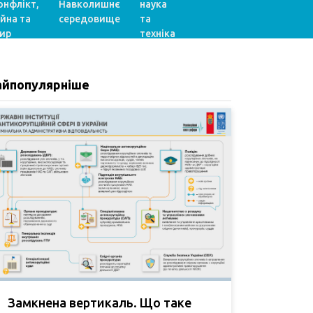
онфлікт,
Навколишнє
наука
ійна та
середовище
та
ир
техніка
айпопулярніше
Замкнена вертикаль. Що таке