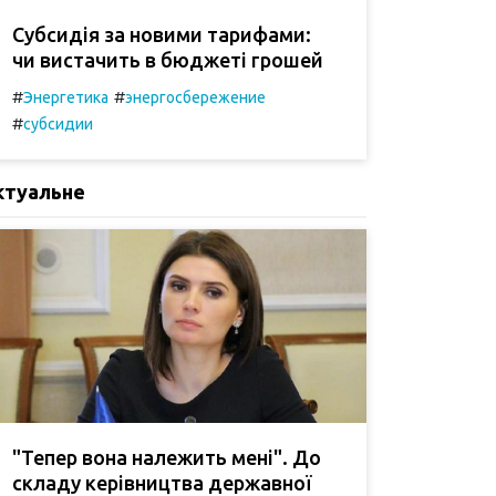
Субсидія за новими тарифами:
чи вистачить в бюджеті грошей
#
#
Энергетика
энергосбережение
#
субсидии
ктуальне
"Тепер вона належить мені". До
складу керівництва державної