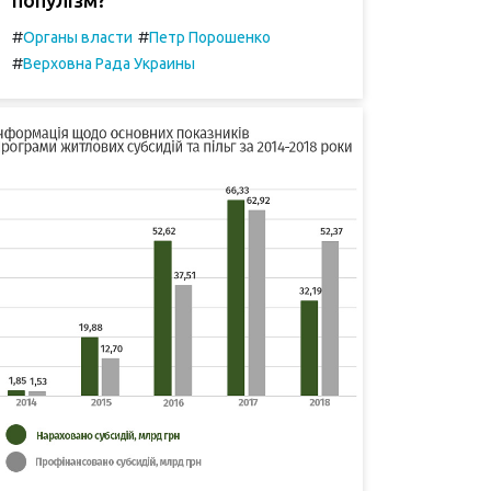
#
#
Органы власти
Петр Порошенко
#
Верховна Рада Украины