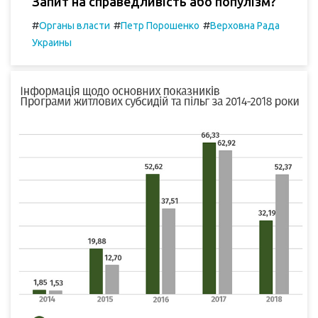
Запит на справедливість або популізм?
#
#
#
Органы власти
Петр Порошенко
Верховна Рада
Украины