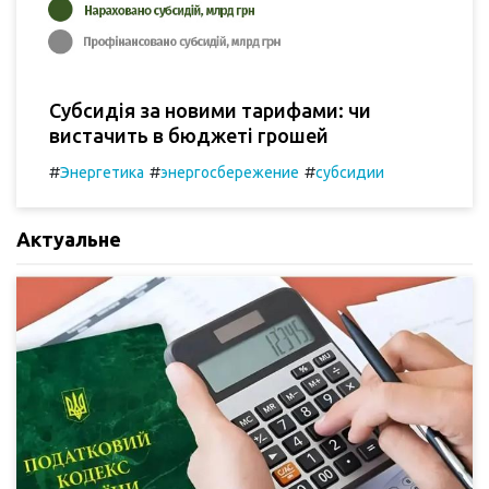
Субсидія за новими тарифами: чи
вистачить в бюджеті грошей
#
#
#
Энергетика
энергосбережение
субсидии
Актуальне