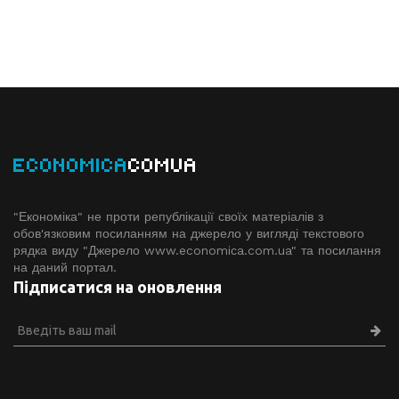
ECONOMICA
COMUA
"Економіка" не проти републікації своїх матеріалів з
обов'язковим посиланням на джерело у вигляді текстового
рядка виду "Джерело www.economiсa.com.ua" та посилання
на даний портал.
Підписатися на оновлення