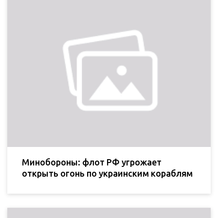
Минобороны: флот РФ угрожает
открыть огонь по украинским кораблям