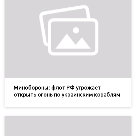
Минобороны: флот РФ угрожает
открыть огонь по украинским кораблям