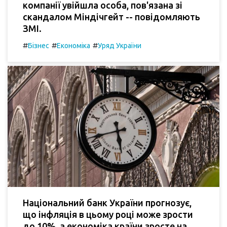
компанії увійшла особа, пов'язана зі
скандалом Міндічгейт -- повідомляють
ЗМІ.
#
#
#
Бізнес
Економіка
Уряд України
Національний банк України прогнозує,
що інфляція в цьому році може зрости
до 10%, а економіка країни зросте на