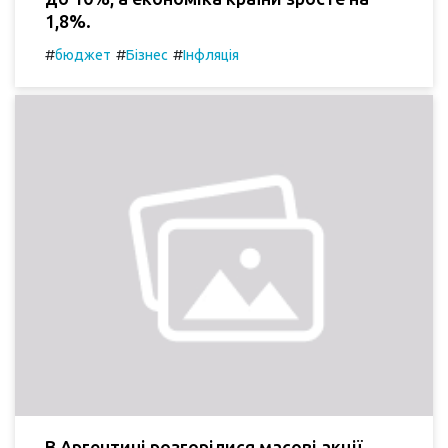
1,8%.
#
#
#
бюджет
Бізнес
Інфляція
В Аргентині розгорілися масові акції