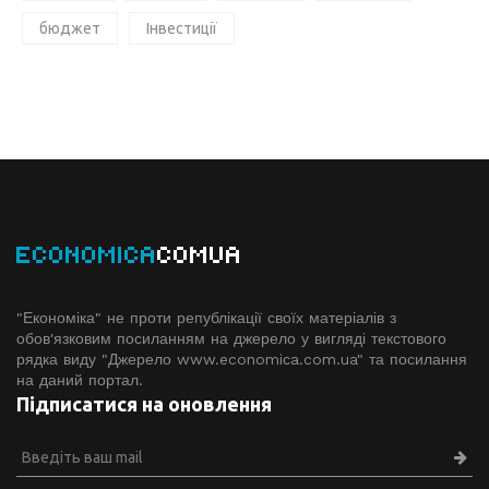
бюджет
Інвестиції
ECONOMICA
COMUA
"Економіка" не проти републікації своїх матеріалів з
обов'язковим посиланням на джерело у вигляді текстового
рядка виду "Джерело www.economiсa.com.ua" та посилання
на даний портал.
Підписатися на оновлення