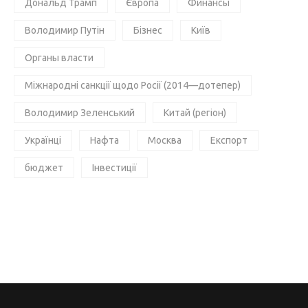
Дональд Трамп
Європа
Финансы
Володимир Путін
Бізнес
Київ
Органы власти
Міжнародні санкції щодо Росії (2014—дотепер)
Володимир Зеленський
Китай (регіон)
Українці
Нафта
Москва
Експорт
бюджет
Інвестиції