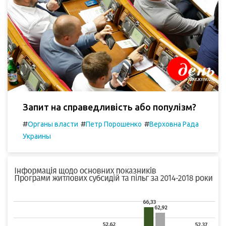
Запит на справедливість або популізм?
#
#
#
Органы власти
Петр Порошенко
Верховна Рада
Украины