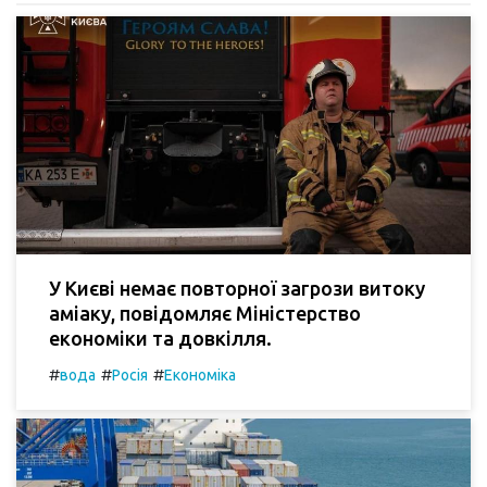
У Києві немає повторної загрози витоку
аміаку, повідомляє Міністерство
економіки та довкілля.
#
#
#
вода
Росія
Економіка