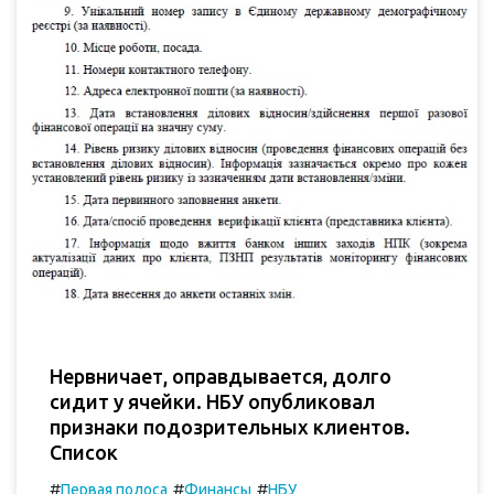
Нервничает, оправдывается, долго
сидит у ячейки. НБУ опубликовал
признаки подозрительных клиентов.
Список
#
#
#
Первая полоса
Финансы
НБУ