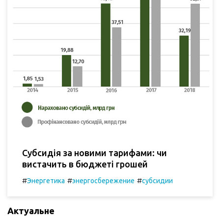
Субсидія за новими тарифами: чи
вистачить в бюджеті грошей
#
#
#
Энергетика
энергосбережение
субсидии
Актуальне