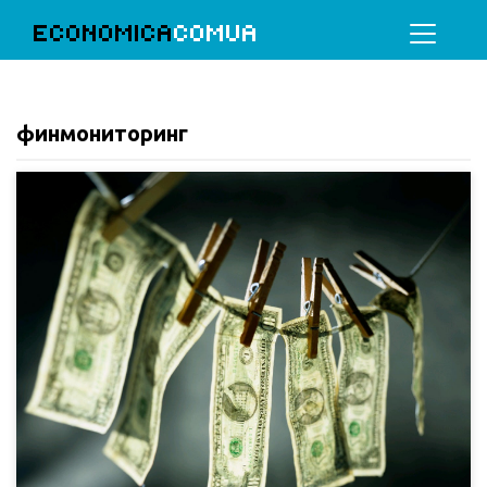
ECONOMICA
COMUA
финмониторинг