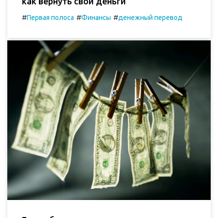
как вернуть свои деньги
#
#
#
Первая полоса
Финансы
денежный перевод