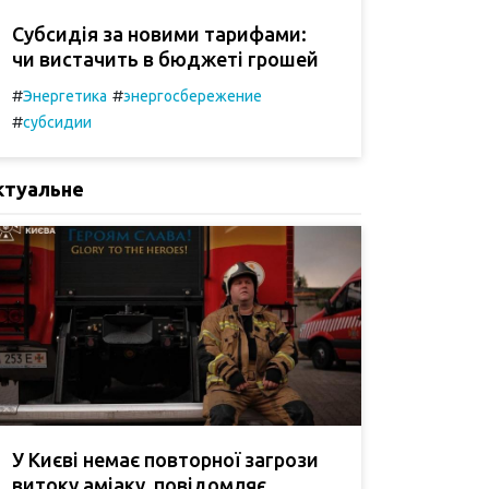
Субсидія за новими тарифами:
чи вистачить в бюджеті грошей
#
#
Энергетика
энергосбережение
#
субсидии
ктуальне
У Києві немає повторної загрози
витоку аміаку, повідомляє