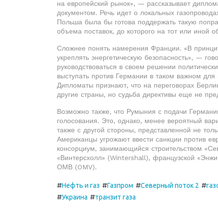
на европейский рынок», — рассказывает диплом
документом. Речь идет о локальных газопровода
Польша была бы готова поддержать такую поправ
объема поставок, до которого на тот или иной о
Сложнее понять намерения Франции. «В принцип
укреплять энергетическую безопасность», — гов
руководствоваться в своем решении политическ
выступать против Германии в таком важном для 
Дипломаты признают, что на переговорах Берлин
другие страны, но судьба директивы еще не пр
Возможно также, что Румыния с подачи Германи
голосования. Это, однако, менее вероятный ва
также с другой стороны, представленной не то
Американцы угрожают ввести санкции против евр
консорциум, занимающийся строительством «Сев
«Винтерсхолл» (Wintershall), французской «Энжи
ОМВ (OMV).
#
#
#
#
Нефть и газ
Газпром
Северный поток 2
газ
#
#
Украина
транзит газа