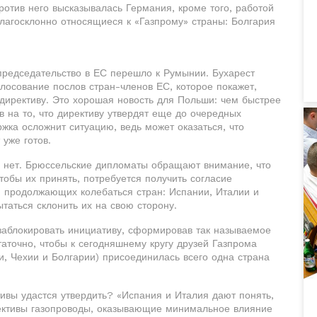
ротив него высказывалась Германия, кроме того, работой
благосклонно относящиеся к «Газпрому» страны: Болгария
 председательство в ЕС перешло к Румынии. Бухарест
лосование послов стран-членов ЕС, которое покажет,
директиву. Это хорошая новость для Польши: чем быстрее
в на то, что директиву утвердят еще до очередных
жка осложнит ситуацию, ведь может оказаться, что
уже готов.
н, нет. Брюссельские дипломаты обращают внимание, что
чтобы их принять, потребуется получить согласие
 и продолжающих колебаться стран: Испании, Италии и
аться склонить их на свою сторону.
 заблокировать инициативу, сформировав так называемое
аточно, чтобы к сегодняшнему кругу друзей Газпрома
и, Чехии и Болгарии) присоединилась всего одна страна
тивы удастся утвердить? «Испания и Италия дают понять,
рективы газопроводы, оказывающие минимальное влияние