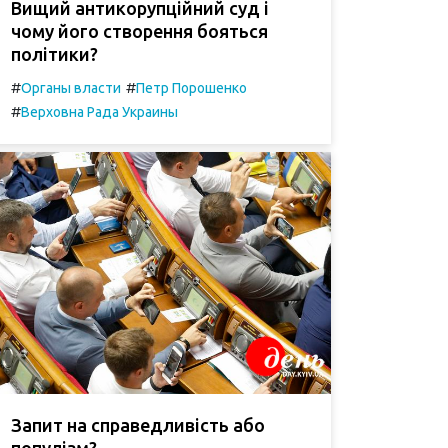
Вищий антикорупційний суд і
чому його створення бояться
політики?
#
#
Органы власти
Петр Порошенко
#
Верховна Рада Украины
Запит на справедливість або
популізм?