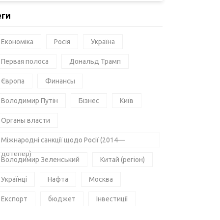
еги
Економіка
Росія
Україна
Первая полоса
Дональд Трамп
Європа
Финансы
Володимир Путін
Бізнес
Київ
Органы власти
Міжнародні санкції щодо Росії (2014—
дотепер)
Володимир Зеленський
Китай (регіон)
Українці
Нафта
Москва
Експорт
бюджет
Інвестиції