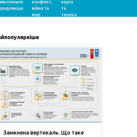
авколишнє
конфлікт,
наука
ередовище
війна та
та
мир
техніка
айпопулярніше
Замкнена вертикаль. Що таке