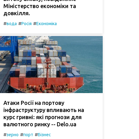
Міністерство економіки та
довкілля.
#
#
#
вода
Росія
Економіка
Атаки Росії на портову
інфраструктуру впливають на
курс гривні: які прогнози для
валютного ринку -- Delo.ua
#
#
#
зерно
порт
Бізнес