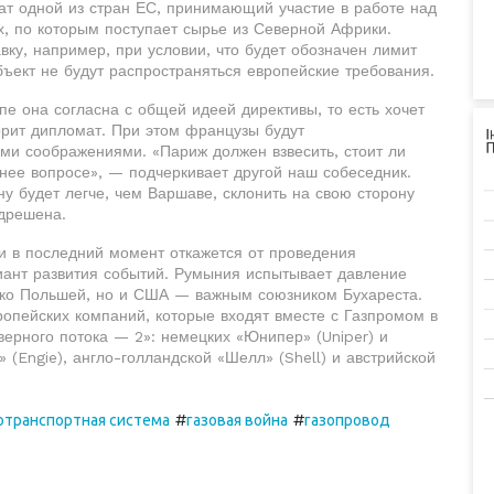
ат одной из стран ЕС, принимающий участие в работе над
х, по которым поступает сырье из Северной Африки.
ку, например, при условии, что будет обозначен лимит
бъект не будут распространяться европейские требования.
е она согласна с общей идеей директивы, то есть хочет
орит дипломат. При этом французы будут
ими соображениями. «Париж должен взвесить, стоит ли
нее вопросе», — подчеркивает другой наш собеседник.
у будет легче, чем Варшаве, склонить на свою сторону
едрешена.
и в последний момент откажется от проведения
риант развития событий. Румыния испытывает давление
лько Польшей, но и США — важным союзником Бухареста.
опейских компаний, которые входят вместе с Газпромом в
ерного потока — 2»: немецких «Юнипер» (Uniper) и
» (Engie), англо-голландской «Шелл» (Shell) и австрийской
#
#
отранспортная система
газовая война
газопровод