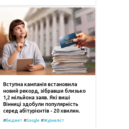
Вступна кампанія встановила
новий рекорд, зібравши близько
1,2 мільйона заяв. Які виші
Вінниці здобули популярність
серед абітурієнтів - 20 хвилин.
#
#
#
бюджет
Google
Журналіст