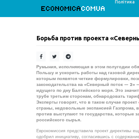
Політика
ECONOMICA
COMUA
Борьба против проекта «Северн
Румыния, исполняющая в этом полугодии обя
Польшу и ускорить работы над газовой дирек
которым появятся четкие формулировки, по
законодательства на «Северный поток — 2» 
идущего по дну Балтийского моря. Это значит
трубе третьим сторонам, обнародовать тари
Эксперты говорят, что в таком случае проек
страны, недовольные экспансией Газпрома, в
против выступают те государства, которые 
российского сырья.
Еврокомиссия представила проект директивы ещ
одобрил инициативу, согласившись с содержание