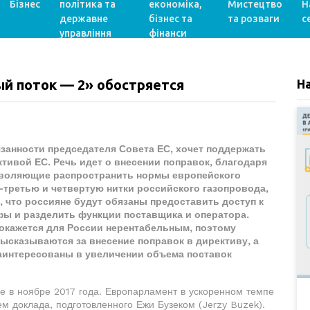
Бізнес
політика та
економіка,
Мистецтво
Н
державне
бізнес та
та розваги
с
управління
фінанси
ый поток — 2» обостряется
Н
занности председателя Совета ЕС, хочет поддержать
тивой ЕС. Речь идет о внесении поправок, благодаря
зволяющие распространить нормы европейского
—третью и четвертую нитки российского газопровода,
, что россияне будут обязаны предоставить доступ к
фы и разделить функции поставщика и оператора.
т окажется для России нерентабельным, поэтому
ысказываются за внесение поправок в директиву, а
заинтересованы в увеличении объема поставок
е в ноябре 2017 года. Европарламент в ускоренном темпе
м доклада, подготовленного Ежи Бузеком (Jerzy Buzek).