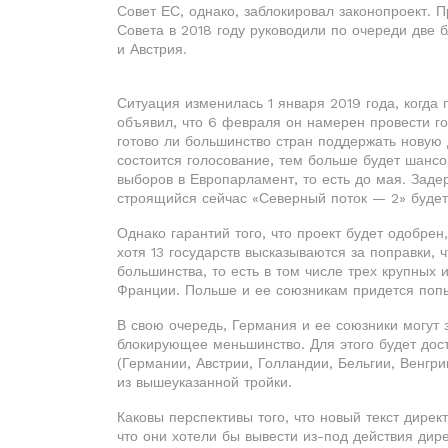
Совет ЕС, однако, заблокировал законопроект. П
Совета в 2018 году руководили по очереди две 
и Австрия.
Ситуация изменилась 1 января 2019 года, когда
объявил, что 6 февраля он намерен провести го
готово ли большинство стран поддержать новую 
состоится голосование, тем больше будет шансо
выборов в Европарламент, то есть до мая. Задер
строящийся сейчас «Северный поток — 2» будет 
Однако гарантий того, что проект будет одобре
хотя 13 государств высказываются за поправки, 
большинства, то есть в том числе трех крупных
Франции. Польше и ее союзникам придется попыт
В свою очередь, Германия и ее союзники могут
блокирующее меньшинство. Для этого будет дост
(Германии, Австрии, Голландии, Бельгии, Венгри
из вышеуказанной тройки.
Каковы перспективы того, что новый текст дирек
что они хотели бы вывести из-под действия ди