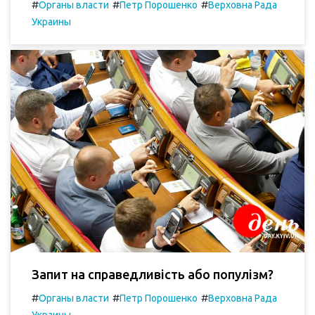
#
#
#
Органы власти
Петр Порошенко
Верховна Рада
Украины
Запит на справедливість або популізм?
#
#
#
Органы власти
Петр Порошенко
Верховна Рада