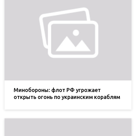
Минобороны: флот РФ угрожает
открыть огонь по украинским кораблям