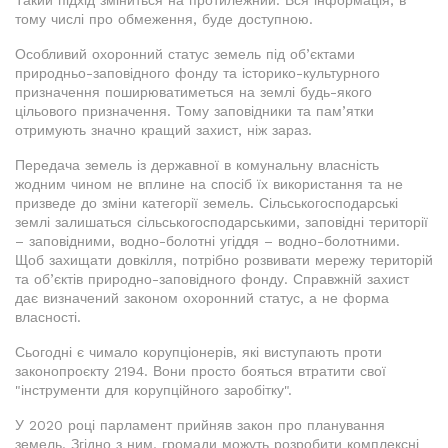
Такий підхід зміниться на протилежний. Вся інформація, в
тому числі про обмеження, буде доступною.
Особливий охоронний статус земель під об’єктами
природньо-заповідного фонду та історико-культурного
призначення поширюватиметься на землі будь-якого
цільового призначення. Тому заповідники та пам’ятки
отримують значно кращий захист, ніж зараз.
Передача земель із державної в комунальну власність
жодним чином не вплине на спосіб їх використання та не
призведе до зміни категорії земель. Сільськогосподарські
землі залишаться сільськогосподарськими, заповідні території
– заповідними, водно-болотні угіддя – водно-болотними.
Щоб захищати довкілля, потрібно розвивати мережу територій
та об’єктів природно-заповідного фонду. Справжній захист
дає визначений законом охоронний статус, а не форма
власності.
Сьогодні є чимало корупціонерів, які виступають проти
законопроєкту 2194. Вони просто бояться втратити свої
"інструменти для корупційного заробітку".
У 2020 році парламент прийняв закон про планування
земель. Згідно з ним, громади можуть розробити комплексні