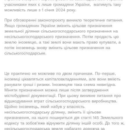
учасниками яких є лише громадяни України, матимуть таку
можливість лише з 1 січня 2024 року.
При обговоренні законопроєкту виникло теоретичне питання.
Якщо громадянин України змінить цільове призначення
земельної ділянки сільськогосподарського призначення на
несільськогосподарського призначення. Потім продасть цю
землю іноземцю, а такі землі вони мають право купувати, а
потім іноземець знову змінить цільове призначення на
сільськогосподарське.
Це практично не можливе по двом причинам. По-перше,
іноземці цікавляться капіталовкладеннями, але вони вміють
рахувати гроші і ризики. Іноземцям така схема невигідна.
Міняти призначення можна лише після затвердження
містобудівної документації. При цьому виникне питання про
відшкодування втрат сільськогосподарського виробництва.
Щойно іноземець, який набув у власність
несільськогосподарську ділянку, змінить її цільове
призначення, на нього пошириться дія статті 145 Земельного
кодексу та зобов’яже відчужити ділянку іншій особі. До того ж,
несільськогосподарська земля набагато дорожча за