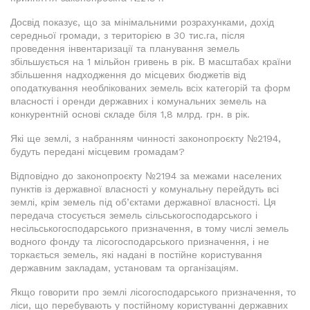
Досвід показує, що за мінімальними розрахунками, дохід
середньої громади, з територією в 30 тис.га, після
проведення інвентаризації та планування земель
збільшується на 1 мільйон гривень в рік. В масштабах країни
збільшення надходження до місцевих бюджетів від
оподаткування необлікованих земель всіх категорій та форм
власності і оренди державних і комунальних земель на
конкурентній основі складе біля 1,8 млрд. грн. в рік.
Які ще землі, з набранням чинності законопроєкту №2194,
будуть передані місцевим громадам?
Відповідно до законопроєкту №2194 за межами населених
пунктів із державної власності у комунальну перейдуть всі
землі, крім земель під об’єктами державної власності. Ця
передача стосується земель сільськогосподарського і
несільськогосподарського призначення, в тому числі земель
водного фонду та лісогосподарського призначення, і не
торкається земель, які надані в постійне користування
державним закладам, установам та організаціям.
Якщо говорити про землі лісогосподарського призначення, то
ліси, що перебувають у постійному користуванні державних