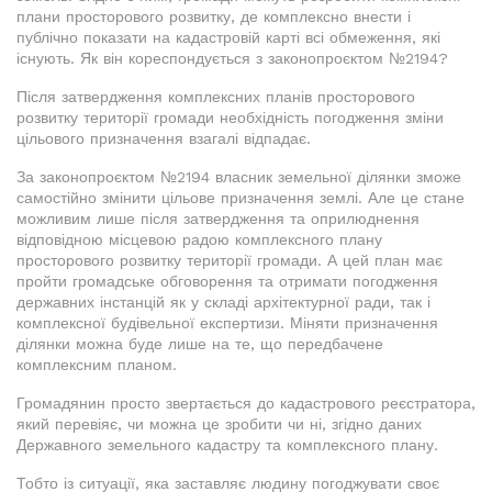
плани просторового розвитку, де комплексно внести і
публічно показати на кадастровій карті всі обмеження, які
існують. Як він кореспондується з законопроєктом №2194?
Після затвердження комплексних планів просторового
розвитку території громади необхідність погодження зміни
цільового призначення взагалі відпадає.
За законопроєктом №2194 власник земельної ділянки зможе
самостійно змінити цільове призначення землі. Але це стане
можливим лише після затвердження та оприлюднення
відповідною місцевою радою комплексного плану
просторового розвитку території громади. А цей план має
пройти громадське обговорення та отримати погодження
державних інстанцій як у складі архітектурної ради, так і
комплексної будівельної експертизи. Міняти призначення
ділянки можна буде лише на те, що передбачене
комплексним планом.
Громадянин просто звертається до кадастрового реєстратора,
який перевіяє, чи можна це зробити чи ні, згідно даних
Державного земельного кадастру та комплексного плану.
Тобто із ситуації, яка заставляє людину погоджувати своє