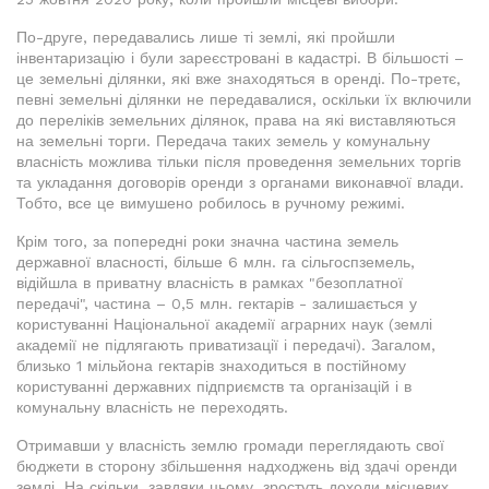
По-друге, передавались лише ті землі, які пройшли
інвентаризацію і були зареєстровані в кадастрі. В більшості –
це земельні ділянки, які вже знаходяться в оренді. По-третє,
певні земельні ділянки не передавалися, оскільки їх включили
до переліків земельних ділянок, права на які виставляються
на земельні торги. Передача таких земель у комунальну
власність можлива тільки після проведення земельних торгів
та укладання договорів оренди з органами виконавчої влади.
Тобто, все це вимушено робилось в ручному режимі.
Крім того, за попередні роки значна частина земель
державної власності, більше 6 млн. га сільгоспземель,
відійшла в приватну власність в рамках "безоплатної
передачі", частина – 0,5 млн. гектарів - залишається у
користуванні Національної академії аграрних наук (землі
академії не підлягають приватизації і передачі). Загалом,
близько 1 мільйона гектарів знаходиться в постійному
користуванні державних підприємств та організацій і в
комунальну власність не переходять.
Отримавши у власність землю громади переглядають свої
бюджети в сторону збільшення надходжень від здачі оренди
землі. На скільки, завдяки цьому, зростуть доходи місцевих