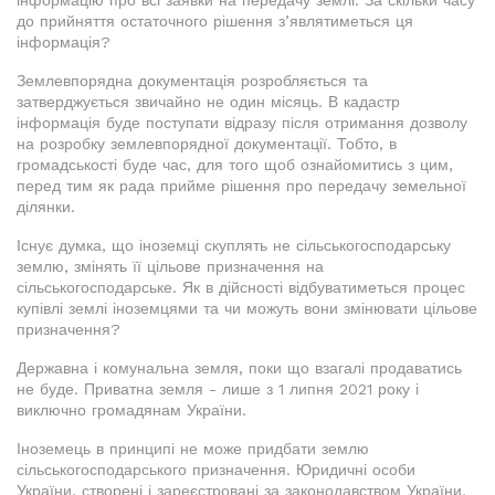
інформацію про всі заявки на передачу землі. За скільки часу
до прийняття остаточного рішення з’являтиметься ця
інформація?
Землевпорядна документація розробляється та
затверджується звичайно не один місяць. В кадастр
інформація буде поступати відразу після отримання дозволу
на розробку землевпорядної документації. Тобто, в
громадськості буде час, для того щоб ознайомитись з цим,
перед тим як рада прийме рішення про передачу земельної
ділянки.
Існує думка, що іноземці скуплять не сільськогосподарську
землю, змінять її цільове призначення на
сільськогосподарське. Як в дійсності відбуватиметься процес
купівлі землі іноземцями та чи можуть вони змінювати цільове
призначення?
Державна і комунальна земля, поки що взагалі продаватись
не буде. Приватна земля - лише з 1 липня 2021 року і
виключно громадянам України.
Іноземець в принципі не може придбати землю
сільськогосподарського призначення. Юридичні особи
України, створені і зареєстровані за законодавством України,