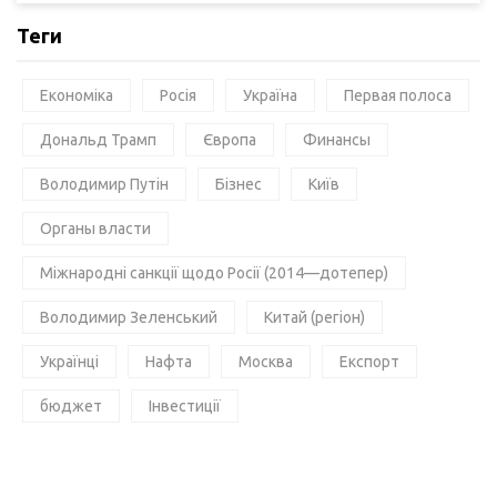
Теги
Економіка
Росія
Україна
Первая полоса
Дональд Трамп
Європа
Финансы
Володимир Путін
Бізнес
Київ
Органы власти
Міжнародні санкції щодо Росії (2014—дотепер)
Володимир Зеленський
Китай (регіон)
Українці
Нафта
Москва
Експорт
бюджет
Інвестиції