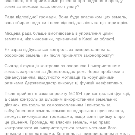
власності, хто прийматиме рішення про надання в оренду
землі за межами населеного пункту?
Рада відповідної громади. Вона буде власником цих земель,
вона збирає податки і несе відповідальність за цю територію.
Місцева рада більше вмотивована в управління цими
землями, ніж чиновники, призначені в Києві чи області.
Як зараз відбувається контроль за використанням та
охороною земель і як після прийняття законопроєкту?
Сьогодні функція контролю за охороною і використанням
земель закріплені за Держгеокадастром. Через проблеми з
фінансуванням, відсутністю мотивації та корупційними
ризиками Держгеокадастр виконує ці функції неефективно.
Після прийняття законопроєкту №2194 три контрольні функції,
а саме контроль за цільовим використанням земельних
ділянок, контроль за самозахопленням і контроль за
забур’яненням земель сільскогосподарського призначення,
зможуть виконуватися громадами, якщо вони приймуть про
це рішення. Громада, як власник земель, має право
контролювати як використовується земля членами його
громади і орендаторами. Контроль за використанням земель