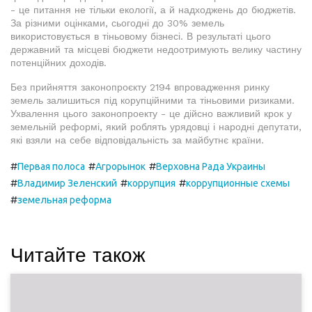
- це питання не тільки екології, а й надходжень до бюджетів.
За різними оцінками, сьогодні до 30% земель
використовується в тіньовому бізнесі. В результаті цього
державний та місцеві бюджети недоотримують велику частину
потенційних доходів.
Без прийняття законопроєкту 2194 впровадження ринку
земель залишиться під корупційними та тіньовими ризиками.
Ухвалення цього законопроекту - це дійсно важливий крок у
земельній реформі, який роблять урядовці і народні депутати,
які взяли на себе відповідальність за майбутнє країни.
#
#
#
Первая полоса
Агрорынок
Верховна Рада Украины
#
#
#
Владимир Зеленский
коррупция
коррупционные схемы
#
земельная реформа
Читайте також