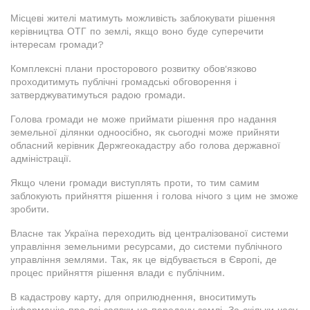
Місцеві жителі матимуть можливість заблокувати рішення
керівництва ОТГ по землі, якщо воно буде суперечити
інтересам громади?
Комплексні плани просторового розвитку обов'язково
проходитимуть публічні громадські обговорення і
затверджуватимуться радою громади.
Голова громади не може приймати рішення про надання
земельної ділянки одноосібно, як сьогодні може прийняти
обласний керівник Держгеокадастру або голова державної
адміністрації.
Якщо члени громади виступлять проти, то тим самим
заблокують прийняття рішення і голова нічого з цим не зможе
зробити.
Власне так Україна переходить від централізованої системи
управління земельними ресурсами, до системи публічного
управління землями. Так, як це відбувається в Європі, де
процес прийняття рішення влади є публічним.
В кадастрову карту, для оприлюднення, вноситимуть