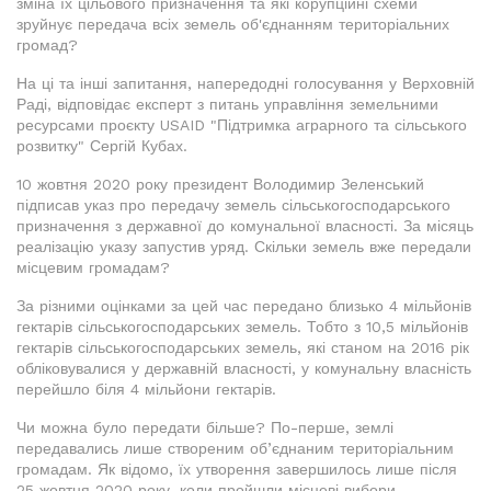
зміна їх цільового призначення та які корупційні схеми
зруйнує передача всіх земель об'єднанням територіальних
громад?
На ці та інші запитання, напередодні голосування у Верховній
Раді, відповідає експерт з питань управління земельними
ресурсами проєкту USAID "Підтримка аграрного та сільського
розвитку" Сергій Кубах.
10 жовтня 2020 року президент Володимир Зеленський
підписав указ про передачу земель сільськогосподарського
призначення з державної до комунальної власності. За місяць
реалізацію указу запустив уряд. Скільки земель вже передали
місцевим громадам?
За різними оцінками за цей час передано близько 4 мільйонів
гектарів сільськогосподарських земель. Тобто з 10,5 мільйонів
гектарів сільськогосподарських земель, які станом на 2016 рік
обліковувалися у державній власності, у комунальну власність
перейшло біля 4 мільйони гектарів.
Чи можна було передати більше? По-перше, землі
передавались лише створеним об’єднаним територіальним
громадам. Як відомо, їх утворення завершилось лише після
25 жовтня 2020 року, коли пройшли місцеві вибори.