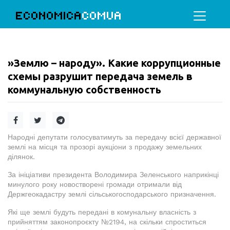
ECONOMICA
COMUA
»Землю – народу». Какие коррупционные
схемы разрушит передача земель в
коммунальную собственность
Народні депутати голосуватимуть за передачу всієї державної
землі на місця та прозорі аукціони з продажу земельних
ділянок.
За ініціативи президента Володимира Зеленського наприкінці
минулого року новостворені громади отримали від
Держгеокадастру землі сільськогосподарського призначення.
Які ще землі будуть передані в комунальну власність з
прийняттям законопроєкту №2194, на скільки спроститься