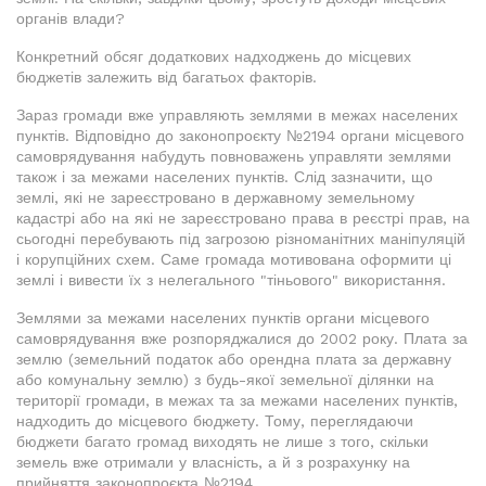
органів влади?
Конкретний обсяг додаткових надходжень до місцевих
бюджетів залежить від багатьох факторів.
Зараз громади вже управляють землями в межах населених
пунктів. Відповідно до законопроєкту №2194 органи місцевого
самоврядування набудуть повноважень управляти землями
також і за межами населених пунктів. Слід зазначити, що
землі, які не зареєстровано в державному земельному
кадастрі або на які не зареєстровано права в реєстрі прав, на
сьогодні перебувають під загрозою різноманітних маніпуляцій
і корупційних схем. Саме громада мотивована оформити ці
землі і вивести їх з нелегального "тіньового" використання.
Землями за межами населених пунктів органи місцевого
самоврядування вже розпоряджалися до 2002 року. Плата за
землю (земельний податок або орендна плата за державну
або комунальну землю) з будь-якої земельної ділянки на
території громади, в межах та за межами населених пунктів,
надходить до місцевого бюджету. Тому, переглядаючи
бюджети багато громад виходять не лише з того, скільки
земель вже отримали у власність, а й з розрахунку на
прийняття законопроєкта №2194.