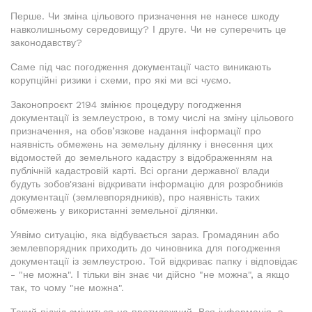
Перше. Чи зміна цільового призначення не нанесе шкоду
навколишньому середовищу? І друге. Чи не суперечить це
законодавству?
Саме під час погодження документації часто виникають
корупційні ризики і схеми, про які ми всі чуємо.
Законопроєкт 2194 змінює процедуру погодження
документації із землеустрою, в тому числі на зміну цільового
призначення, на обов’язкове надання інформації про
наявність обмежень на земельну ділянку і внесення цих
відомостей до земельного кадастру з відображенням на
публічній кадастровій карті. Всі органи державної влади
будуть зобов'язані відкривати інформацію для розробників
документації (землевпорядників), про наявність таких
обмежень у використанні земельної ділянки.
Уявімо ситуацію, яка відбувається зараз. Громадянин або
землевпорядник приходить до чиновника для погодження
документації із землеустрою. Той відкриває папку і відповідає
- "не можна". І тільки він знає чи дійсно "не можна", а якщо
так, то чому "не можна".