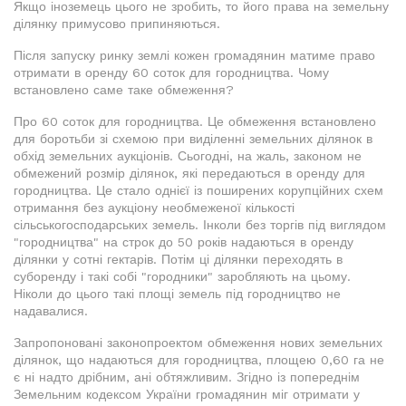
Якщо іноземець цього не зробить, то його права на земельну
ділянку примусово припиняються.
Після запуску ринку землі кожен громадянин матиме право
отримати в оренду 60 соток для городництва. Чому
встановлено саме таке обмеження?
Про 60 соток для городництва. Це обмеження встановлено
для боротьби зі схемою при виділенні земельних ділянок в
обхід земельних аукціонів. Сьогодні, на жаль, законом не
обмежений розмір ділянок, які передаються в оренду для
городництва. Це стало однієї із поширених корупційних схем
отримання без аукціону необмеженої кількості
сільськогосподарських земель. Інколи без торгів під виглядом
"городництва" на строк до 50 років надаються в оренду
ділянки у сотні гектарів. Потім ці ділянки переходять в
суборенду і такі собі "городники" заробляють на цьому.
Ніколи до цього такі площі земель під городництво не
надавалися.
Запропоновані законопроектом обмеження нових земельних
ділянок, що надаються для городництва, площею 0,60 га не
є ні надто дрібним, ані обтяжливим. Згідно із попереднім
Земельним кодексом України громадянин міг отримати у