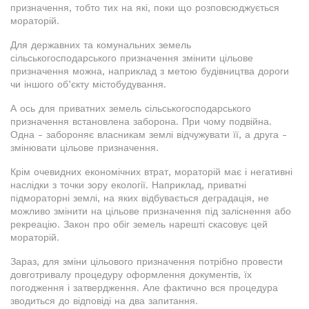
призначення, тобто тих на які, поки що розповсюджується
мораторій.
Для державних та комунальних земель
сільськогосподарського призначення змінити цільове
призначення можна, наприклад з метою будівництва дороги
чи іншого об’єкту містобудування.
А ось для приватних земель сільськогосподарського
призначення встановлена заборона. При чому подвійна.
Одна - забороняє власникам землі відчужувати її, а друга -
змінювати цільове призначення.
Крім очевидних економічних втрат, мораторій має і негативні
наслідки з точки зору екології. Наприклад, приватні
підмораторні землі, на яких відбувається деградація, не
можливо змінити на цільове призначення під заліснення або
рекреацію. Закон про обіг земель нарешті скасовує цей
мораторій.
Зараз, для зміни цільового призначення потрібно провести
довготривалу процедуру оформлення документів, їх
погодження і затвердження. Але фактично вся процедура
зводиться до відповіді на два запитання.