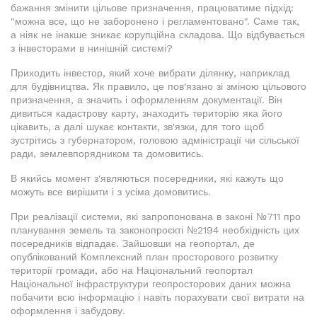
бажання змінити цільове призначення, працюватиме підхід:
"можна все, що не заборонено і регламентовано". Саме так,
а ніяк не інакше зникає корупційна складова. Що відбувається
з інвесторами в нинішній системі?
Приходить інвестор, який хоче вибрати ділянку, наприклад
для будівництва. Як правило, це пов'язано зі зміною цільового
призначення, а значить і оформленням документації. Він
дивиться кадастрову карту, знаходить територію яка його
цікавить, а далі шукає контакти, зв'язки, для того щоб
зустрітись з губернатором, головою адміністрації чи сільської
ради, землевпорядником та домовитись.
В якийсь момент з'являються посередники, які кажуть що
можуть все вирішити і з усіма домовитись.
При реалізації системи, які запропонована в законі №711 про
планування земель та законопроєкті №2194 необхідність цих
посередників відпадає. Зайшовши на геопортал, де
опублікований Комплексний план просторового розвитку
території громади, або на Національний геопортал
Національної інфраструктури геопросторових даних можна
побачити всю інформацію і навіть порахувати свої витрати на
оформлення і забудову.