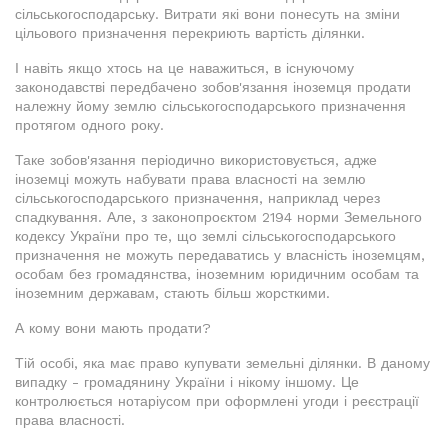
сільськогосподарську. Витрати які вони понесуть на зміни
цільового призначення перекриють вартість ділянки.
І навіть якщо хтось на це наважиться, в існуючому
законодавстві передбачено зобов'язання іноземця продати
належну йому землю сільськогосподарського призначення
протягом одного року.
Таке зобов'язання періодично використовується, адже
іноземці можуть набувати права власності на землю
сільськогосподарського призначення, наприклад через
спадкування. Але, з законопроєктом 2194 норми Земельного
кодексу України про те, що землі сільськогосподарського
призначення не можуть передаватись у власність іноземцям,
особам без громадянства, іноземним юридичним особам та
іноземним державам, стають більш жорсткими.
А кому вони мають продати?
Тій особі, яка має право купувати земельні ділянки. В даному
випадку - громадянину України і нікому іншому. Це
контролюється нотаріусом при оформлені угоди і реєстрації
права власності.