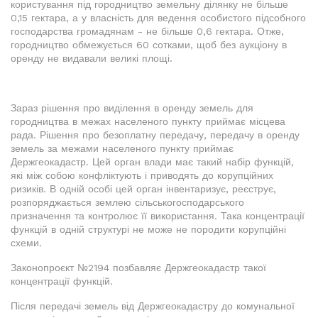
користування під городництво земельну ділянку не більше
0,15 гектара, а у власність для ведення особистого підсобного
господарства громадянам - не більше 0,6 гектара. Отже,
городництво обмежується 60 сотками, щоб без аукціону в
оренду не видавали великі площі.
Зараз рішення про виділення в оренду земель для
городництва в межах населеного пункту приймає місцева
рада. Рішення про безоплатну передачу, передачу в оренду
земель за межами населеного пункту приймає
Держгеокадастр. Цей орган влади має такий набір функцій,
які між собою конфліктують і приводять до корупційних
ризиків. В одній особі цей орган інвентаризує, реєструє,
розпоряджається землею сільськогосподарського
призначення та контролює її використання. Така концентрації
функцій в одній структурі не може не породити корупційні
схеми.
Законопроєкт №2194 позбавляє Держгеокадастр такої
концентрації функцій.
Після передачі земель від Держгеокадастру до комунальної