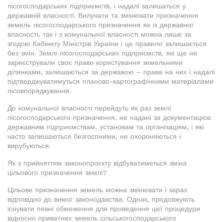
лісогосподарських підприємств, і надалі залишаться у
державній власності. Вилучати та змінювати призначення
земель лісогосподарського призначення як із державної
власності, так і з комунальної власності можна лише за
згодою Кабінету Міністрів України і це правило залишається
без змін. Землі лісогосподарських підприємств, які ще не
зареєстрували своє право користування земельними
ділянками, залишаються за державою – права на них і надалі
підтверджуватимуться планово-картографічними матеріалами
лісовпорядкування.
До комунальної власності перейдуть як раз землі
лісогосподарського призначення, не надані за документацією
державним підприємствам, установам та організаціям, і які
часто залишаються безгоспними, не охороняються і
вирубуються.
Як з прийняттям законопроєкту відбуватиметься зміна
цільового призначення землі?
Цільове призначення земель можна змінювати і зараз
відповідно до вимог законодавства. Однак, продовжують
існувати певні обмеження для проведення цієї процедури
відносно приватних земель сільськогосподарського