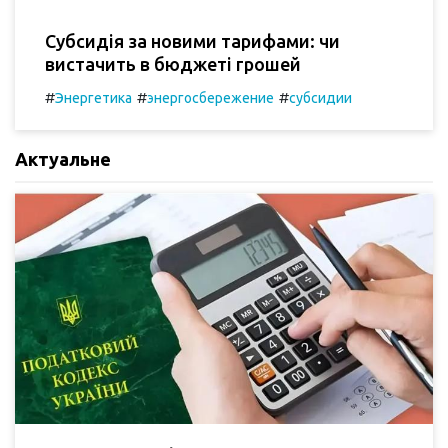
Субсидія за новими тарифами: чи
вистачить в бюджеті грошей
#
#
#
Энергетика
энергосбережение
субсидии
Актуальне