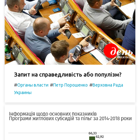
Запит на справедливість або популізм?
#
#
#
Органы власти
Петр Порошенко
Верховна Рада
Украины