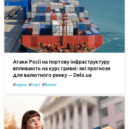
Атаки Росії на портову інфраструктуру
впливають на курс гривні: які прогнози
для валютного ринку -- Delo.ua
#
#
#
зерно
порт
Бізнес