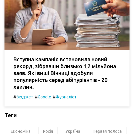
Вступна кампанія встановила новий
рекорд, зібравши близько 1,2 мільйона
заяв. Які виші Вінниці здобули
популярність серед абітурієнтів - 20
хвилин.
#
#
#
бюджет
Google
Журналіст
Теги
Економіка
Росія
Україна
Первая полоса