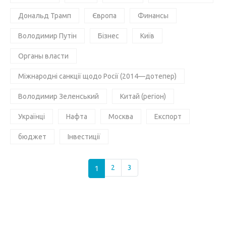
Дональд Трамп
Європа
Финансы
Володимир Путін
Бізнес
Київ
Органы власти
Міжнародні санкції щодо Росії (2014—дотепер)
Володимир Зеленський
Китай (регіон)
Українці
Нафта
Москва
Експорт
бюджет
Інвестиції
1
2
3