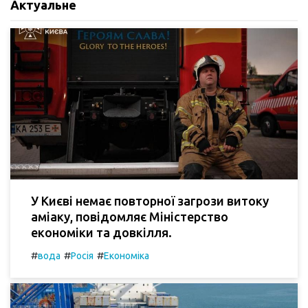
Актуальне
У Києві немає повторної загрози витоку
аміаку, повідомляє Міністерство
економіки та довкілля.
#
#
#
вода
Росія
Економіка