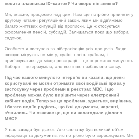
носити власникам ID-карток? Чи скоро він зникне?
Ми, власне, працюємо над цим. Нам ще потрібно прийняти у
другому читанні регуляційний закон, яким ми відв’яжемо
багато життєвих ситуацій від прописки. Це ж стосується
оформлення пенсій, субсидій. Залишаться поки що вибори,
садочок.
Особисто я виступаю за лібералізацію усіх процесів. Люди
швидко мігрують по місту, країні, навіть країнам, і
прив’язуватися до місця реєстрації – це пережиток минулого.
Вибори – це зрозуміло, але все інше позбавлене сенсу.
Під час нашого минулого інтерв’ю ви казали, що деякі
користувачі не могли отримати свої водійські права у
застосунку через проблеми в реєстрах МВС, і цю
проблему можна було вирішити через електронний
кабінет водія. Тепер же ця проблема, здається, вирішена,
і багато водіїв радіють, що їхні документи, нарешті,
з’явились. Чи означає це, що ви налагодили діалог з
МВС?
У нас завжди був діалог. Але спочатку був великий об’єм
інформації та документів, які потрібно було верифікувати. Ми