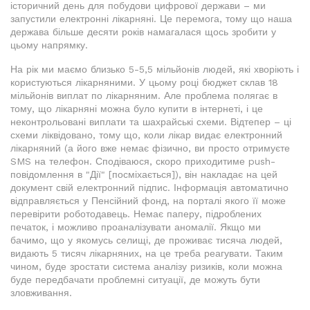
історичний день для побудови цифрової держави – ми
запустили електронні лікарняні. Це перемога, тому що наша
держава більше десяти років намагалася щось зробити у
цьому напрямку.
На рік ми маємо близько 5-5,5 мільйонів людей, які хворіють і
користуються лікарняними. У цьому році бюджет склав 18
мільйонів виплат по лікарняним. Але проблема полягає в
тому, що лікарняні можна було купити в інтернеті, і це
неконтрольовані виплати та шахрайські схеми. Відтепер – ці
схеми ліквідовано, тому що, коли лікар видає електронний
лікарняний (а його вже немає фізично, ви просто отримуєте
SMS на телефон. Сподіваюся, скоро приходитиме push-
повідомлення в "Дії" [посміхається]), він накладає на цей
документ свій електронний підпис. Інформація автоматично
відправляється у Пенсійний фонд, на порталі якого її може
перевірити роботодавець. Немає паперу, підроблених
печаток, і можливо проаналізувати аномалії. Якщо ми
бачимо, що у якомусь селищі, де проживає тисяча людей,
видають 5 тисяч лікарняних, на це треба реагувати. Таким
чином, буде зростати система аналізу ризиків, коли можна
буде передбачати проблемні ситуації, де можуть бути
зловживання.