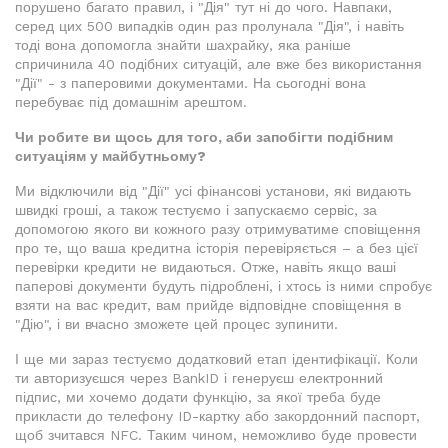
порушено багато правил, і "Дія" тут ні до чого. Навпаки,
серед цих 500 випадків один раз пролунала "Дія", і навіть
тоді вона допомогла знайти шахрайку, яка раніше
спричинила 40 подібних ситуацій, але вже без використання
"Дії" - з паперовими документами. На сьогодні вона
перебуває під домашнім арештом.
Чи робите ви щось для того, аби запобігти подібним
ситуаціям у майбутньому?
Ми відключили від "Дії" усі фінансові установи, які видають
швидкі гроші, а також тестуємо і запускаємо сервіс, за
допомогою якого ви кожного разу отримуватиме сповіщення
про те, що ваша кредитна історія перевіряється – а без цієї
перевірки кредити не видаються. Отже, навіть якщо ваші
паперові документи будуть підроблені, і хтось із ними спробує
взяти на вас кредит, вам прийде відповідне сповіщення в
"Дію", і ви вчасно зможете цей процес зупинити.
І ще ми зараз тестуємо додатковий етап ідентифікації. Коли
ти авторизуєшся через BankID і генеруєш електронний
підпис, ми хочемо додати функцію, за якої треба буде
прикласти до телефону ID-картку або закордонний паспорт,
щоб зчитався NFC. Таким чином, неможливо буде провести