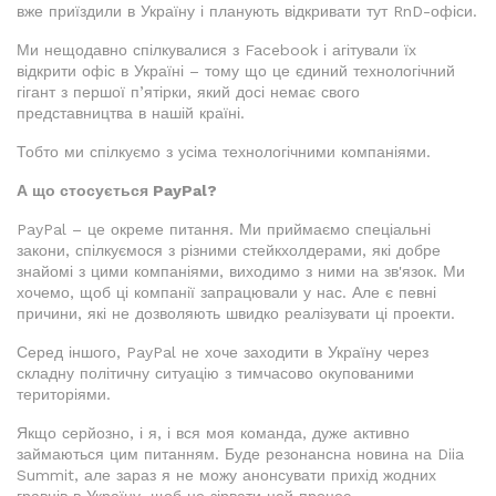
вже приїздили в Україну і планують відкривати тут RnD-офіси.
Ми нещодавно спілкувалися з Facebook і агітували їх
відкрити офіс в Україні – тому що це єдиний технологічний
гігант з першої п’ятірки, який досі немає свого
представництва в нашій країні.
Тобто ми спілкуємо з усіма технологічними компаніями.
А що стосується PayPal?
PayPal – це окреме питання. Ми приймаємо спеціальні
закони, спілкуємося з різними стейкхолдерами, які добре
знайомі з цими компаніями, виходимо з ними на зв'язок. Ми
хочемо, щоб ці компанії запрацювали у нас. Але є певні
причини, які не дозволяють швидко реалізувати ці проекти.
Серед іншого, PayPal не хоче заходити в Україну через
складну політичну ситуацію з тимчасово окупованими
територіями.
Якщо серйозно, і я, і вся моя команда, дуже активно
займаються цим питанням. Буде резонансна новина на Diia
Summit, але зараз я не можу анонсувати прихід жодних