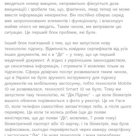
вводиться номер вакцини, неправильно фіксується доза
вакцинації) і зробили так, що, фактично, лікар тепер не може
ввести інформацію некоректно. Він постійно обирає серед
вже запропонованих елементів і функціоналу, і власноруч
майже нічого не вводить. Таким чином, ми виправили цю
ситуацію. Це перший блок проблем, які були.
Інший блок пов'язаний з тим, що ми запустили нову
технологію підпису. Відмінність ковідних сертифікатів від усіх
інших документів, які є в "Дії" – у тому, що це перший
медичний документ. А згідно з українським законодавством,
це сенситивна інформація, і отримати її можливо тільки за
підписом. Сфера довірчих послуг розвивалася таким чином,
що в Україні не було зручного інструменту для підпису
документів на мобільному застосунку, тобто технологія Mobile
ID не розвивалася, технології Smart ID не було. Тому ми
запустили таку технологію, як "Дія.Підпис" - це коли біометрія
вашого обличчя порівнюється з фото у реєстрі. Це не Face
ID, коли телефон самостійно запам’ятовує тебе, а після цього
перевіряє. Це коли ти колись робив (ще до появи
міністерства, ще до появи "Дії", можливо, 7 років тому)
біометричний паспорт або ID-картку, і та біометрія, яка була
зафіксована, сьогодні перевіряється через камеру смартфону
і застосунок "Дія". Це нова технологія, і вона передбачає