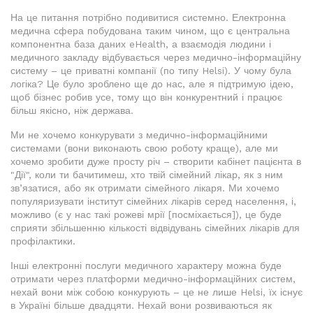
На це питання потрібно подивитися системно. Електронна
медична сфера побудована таким чином, що є центральна
компонентна база даних eHealth, а взаємодія людини і
медичного закладу відбувається через медично-інформаційну
систему – це приватні компанії (по типу Helsi). У чому була
логіка? Це було зроблено ще до нас, але я підтримую ідею,
щоб бізнес робив усе, тому що він конкурентний і працює
більш якісно, ніж держава.
Ми не хочемо конкурувати з медично-інформаційними
системами (вони виконають свою роботу краще), але ми
хочемо зробити дуже просту річ – створити кабінет пацієнта в
"Дії", коли ти бачитимеш, хто твій сімейний лікар, як з ним
зв’язатися, або як отримати сімейного лікаря. Ми хочемо
популяризувати інститут сімейних лікарів серед населення, і,
можливо (є у нас такі рожеві мрії [посміхається]), це буде
сприяти збільшенню кількості відвідувань сімейних лікарів для
профілактики.
Інші електронні послуги медичного характеру можна буде
отримати через платформи медично-інформаційних систем,
нехай вони між собою конкурують – це не лише Helsi, їх існує
в Україні більше двадцяти. Нехай вони розвиваються як