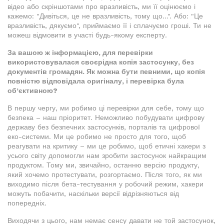
відео або скріншотами про вразливість, ми її оцінюємо і
кажемо: "Дивіться, це не вразливість, тому що…". Або: "Це
вразливість, дякуємо", приймаємо її і сплачуємо гроші. Ти не
можеш відмовити в участі будь-якому експерту.
За вашою ж інформацією, для перевірки
використовувалася своєрідна копія застосунку, без
документів громадян. Як можна бути певними, що копія
повністю відповідала оригіналу, і перевірка була
об’єктивною?
В першу чергу, ми робимо ці перевірки для себе, тому що
безпека – наш пріоритет. Неможливо побудувати цифрову
державу без безпечних застосунків, порталів та цифрової
еко-системи. Ми це робимо не просто для того, щоб
реагувати на критику – ми це робимо, щоб етичні хакери з
усього світу допомогли нам зробити застосунок найкращим
продуктом. Тому ми, звичайно, останню версію продукту,
який хочемо протестувати, розгортаємо. Після того, як ми
виходимо після бета-тестування у робочий режим, хакери
можуть побачити, наскільки версії відрізняються від
попередніх.
Виходячи з цього, нам немає сенсу давати не той застосунок,