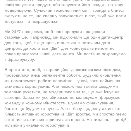
років запускати продукт, або запускати його швидко, по ходу
модернізуючи. Сучасний технологічний світ і тренди в бізнесі
вказують на те, що спершу запускається пілот, який вже потім
тестується та покращується.
Ми 24/7 працюємо, щоб наші продукти працювали
стабільніше. Наприклад, ми підключили ще один дата-центр
для того, щоб, якщо щось станеться із поточним дата-
центром, де хоститься "Дія", для користувачів непомітно
почав працювати інший дата-центр. Ми постійно покращуємо
інфраструктуру.
Я проти того, щоб, за традиційно державницьким підходом,
проводилися якісь регламентні роботи. Будь-які оновлення
ми намагаємося робити непомітно - уночі, коли найменша
активність користувачів. Але неможливо такими швидкими
темпами рухатися, не модернізувавши те, що вже існує на
сьогодні. Зараз ми усе збираємо по молекулам, формуємо
команду у кожному міністерстві, шукаємо фінансування,
багато що будуємо з нуля… Але я бачу щоденну активність.
Кількість активних користувачів "Дії" зростає, ми спостерігаємо
сотні тисяч активних користувачів щодня. На тиждень – це 4,5
мільйони унікальних користувачів.