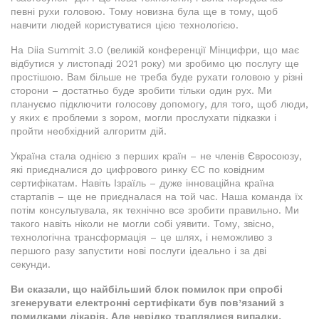
певні рухи головою. Тому новизна була ще в тому, щоб
навчити людей користуватися цією технологією.
На Diia Summit 3.0 (великій конференції Мінцифри, що має
відбутися у листопаді 2021 року) ми зробимо цю послугу ще
простішою. Вам більше не треба буде рухати головою у різні
сторони – достатньо буде зробити тільки один рух. Ми
плануємо підключити голосову допомогу, для того, щоб люди,
у яких є проблеми з зором, могли прослухати підказки і
пройти необхідний алгоритм дій.
Україна стала однією з перших країн – не членів Євросоюзу,
які приєдналися до цифрового ринку ЄС по ковідним
сертифікатам. Навіть Ізраїль – дуже інноваційна країна
стартапів – ще не приєдналася на той час. Наша команда їх
потім консультувала, як технічно все зробити правильно. Ми
такого навіть ніколи не могли собі уявити. Тому, звісно,
технологічна трансформація – це шлях, і неможливо з
першого разу запустити нові послуги ідеально і за дві
секунди.
Ви сказали, що найбільший блок помилок при спробі
згенерувати електронні сертифікати був пов’язаний з
помилками лікарів. Але нерідко траплялися випадки,