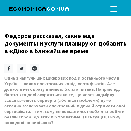
ECONOMICA
COMUA
Федоров рассказал, какие еще
документы и услуги планируют добавить
в «Дію» в ближайшее время
Одна з найгучніших цифрових подій останнього часу в
Україні – поява електронних ковід-сертифікатів. Але
довкола неї одразу виникло багато питань. Наприклад,
багато хто досі скаржиться на те, що через надмірну
завантаженість серверів (або інші проблеми) дуже
складно згенерувати електронний підпис й отримати свої
сертифікати, і тим, кому не пощастило, необхідно робити
безліч спроб. До яких пір триватиме ця ситуація, і чому
вона досі не вирішена?