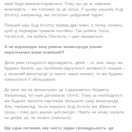
який буде використовуватися. Тому що це ж, навпаки,
можливість – ми платимо за це гроші. У цьому нашому Bug
Bounty, наприклад, ми тестуємо цифровий підпис.
Перший наш Bug Bounty тривав два тижні, а тепер хочемо,
щоб ці перевірки тривали постійно. Так робить Tesla,
Facebook, так робить Пентагон, і цим пишаються.
А чи відповідає ваш рівень винагороди рівню
перелічених вами компаній?
Деякі рівні складності відповідають, деякі – ні, але, якщо ми
будемо бачити, що проблема відсутності активності хакерів –
у грошовій винагороді (а такого зараз немає), то ми будемо
намагатися її збільшувати.
До речі, ми не фінансуємо це з державного бюджету.
Наприклад, тут нам допомагає USAID. Тому за необхідності
ми будемо просити партнерів збільшити суму винагороди.
Але, наприклад, після першого Bug Bounty ми зберегли
гроші, і тому досі маємо цей ресурс. Навіть не можу сказати,
чи добре це, чи погано [сміється].
Ще одне питання, яке часто задає громадськість: де