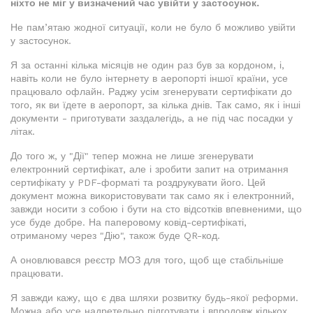
ніхто не міг у визначений час увійти у застосунок.
Не пам’ятаю жодної ситуації, коли не було б можливо увійти
у застосунок.
Я за останні кілька місяців не один раз був за кордоном, і,
навіть коли не було інтернету в аеропорті іншої країни, усе
працювало офлайн. Раджу усім згенерувати сертифікати до
того, як ви їдете в аеропорт, за кілька днів. Так само, як і інші
документи - приготувати заздалегідь, а не під час посадки у
літак.
До того ж, у "Дії" тепер можна не лише згенерувати
електронний сертифікат, але і зробити запит на отримання
сертифікату у PDF-форматі та роздрукувати його. Цей
документ можна використовувати так само як і електронний,
завжди носити з собою і бути на сто відсотків впевненими, що
усе буде добре. На паперовому ковід-сертифікаті,
отриманому через "Дію", також буде QR-код.
А оновлювався реєстр МОЗ для того, щоб ще стабільніше
працювати.
Я завжди кажу, що є два шляхи розвитку будь-якої реформи.
Можна або усе надретельно підготувати і впродовж кількох