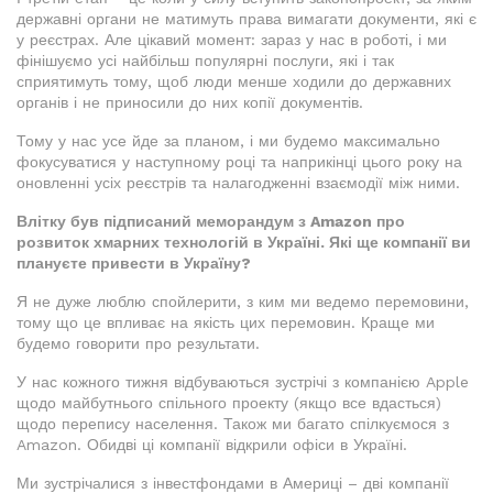
державні органи не матимуть права вимагати документи, які є
у реєстрах. Але цікавий момент: зараз у нас в роботі, і ми
фінішуємо усі найбільш популярні послуги, які і так
сприятимуть тому, щоб люди менше ходили до державних
органів і не приносили до них копії документів.
Тому у нас усе йде за планом, і ми будемо максимально
фокусуватися у наступному році та наприкінці цього року на
оновленні усіх реєстрів та налагодженні взаємодії між ними.
Влітку був підписаний меморандум з Amazon про
розвиток хмарних технологій в Україні. Які ще компанії ви
плануєте привести в Україну?
Я не дуже люблю спойлерити, з ким ми ведемо перемовини,
тому що це впливає на якість цих перемовин. Краще ми
будемо говорити про результати.
У нас кожного тижня відбуваються зустрічі з компанією Apple
щодо майбутнього спільного проекту (якщо все вдасться)
щодо перепису населення. Також ми багато спілкуємося з
Amazon. Обидві ці компанії відкрили офіси в Україні.
Ми зустрічалися з інвестфондами в Америці – дві компанії