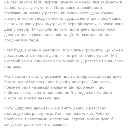
на базі центрів МВС зібрали окрему команду, яка займається
верифікацією документів. Якщо вашого водійського
посвідчення немає у реєстрі, ви заповнюєте дуже зручну
анкету в кабінеті водія онлайн, відправляєте цю інформацію,
після чого вас у ручному режимі верифіковують, вносячи ваші
дані у реєстр. Ми дійшли до того, що в день проводилися
десятки тисяч успішних верифікацій. На сьогодні це вже
поодинокі випадки.
І так буде з кожним реєстром. Ми повинні розуміти, що кожен
реєстр містить неякісні дані, які потрібно верифікувати. Ми
окремий закон приймаємо по верифікації реєстрів і працюємо
над цим.
Ми з самого початку розуміли, що по цифровізації буде дуже
багато ударів через неякісні дані у реєстрах. Але хтось
повинен раз і назавжди вирішити цю проблему і, що
найголовніше, задати правила, щоб у подальшому ніхто
ніколи не вносив неякісні дані.
Суть цифрової держави – це якість даних у реєстрах і
взаємодія між реєстрами. Усе інше неважливо. Якби не
проблема з реєстрами, електронні сервіси можна було б
запускати десятками на тиждень.