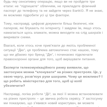
будь-яку сенситивну операцію, якщо ви не пройдете три
етапи: не "підпишете" обличчям, не прикладете фізичний
паспорт до телефону та не зайдете через BankID. Я не знаю,
як можливо підробити усі ці три фактори.
Тому, насправді, цифрові документи більш безпечні, ніж
паперові, які блукають по інтернету. І завдяки їм, якщо хтось
намагається щось зламати, можна виходити на слід шахраїв і
викривати схеми.
Взагалі, коли хтось хоче прив’язати до якоїсь проблемної
ситуації "Дію", ця проблема автоматично стає нашою, тому
що ми дбаємо про бренд "Дія", і починаємо підключати
правоохоронні органи для того, щоб вирішувати питання.
Експерти телекомунікаційного ринку виявили, що
застосунок можна "клонувати" на різних пристроях. Це, у
свою чергу, розв’язує руки шахраям. Чому це можливо? І
що робить міністерство для того, щоб ці копії
убезпечити?
Насправді, логіка роботи "Дії", за якої її можна встановлювати
на різних пристроях – це звична робота сервісу. У застосунку
ми показуємо, що з’явився новий користувач, ви можете