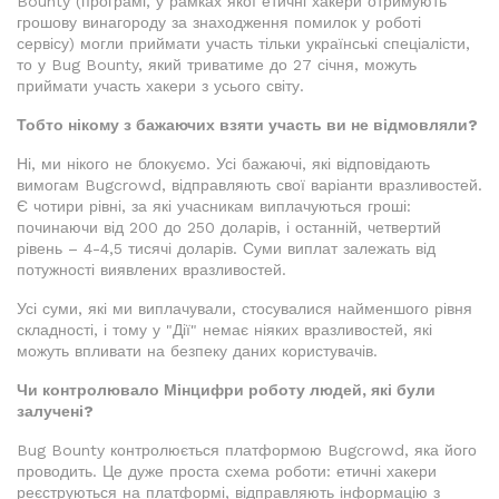
Bounty (програмі, у рамках якої етичні хакери отримують
грошову винагороду за знаходження помилок у роботі
сервісу) могли приймати участь тільки українські спеціалісти,
то у Bug Bounty, який триватиме до 27 січня, можуть
приймати участь хакери з усього світу.
Тобто нікому з бажаючих взяти участь ви не відмовляли?
Ні, ми нікого не блокуємо. Усі бажаючі, які відповідають
вимогам Bugcrowd, відправляють свої варіанти вразливостей.
Є чотири рівні, за які учасникам виплачуються гроші:
починаючи від 200 до 250 доларів, і останній, четвертий
рівень – 4-4,5 тисячі доларів. Суми виплат залежать від
потужності виявлених вразливостей.
Усі суми, які ми виплачували, стосувалися найменшого рівня
складності, і тому у "Дії" немає ніяких вразливостей, які
можуть впливати на безпеку даних користувачів.
Чи контролювало Мінцифри роботу людей, які були
залучені?
Bug Bounty контролюється платформою Bugcrowd, яка його
проводить. Це дуже проста схема роботи: етичні хакери
реєструються на платформі, відправляють інформацію з