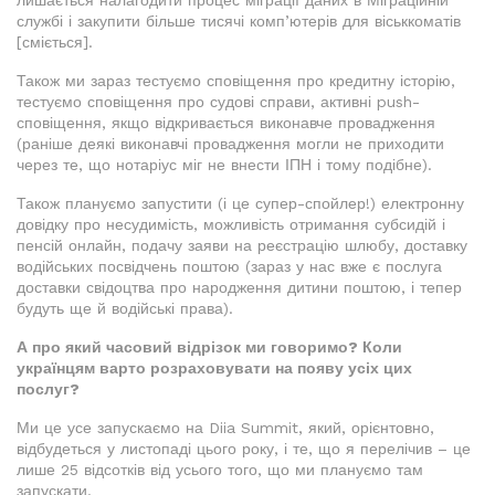
лишається налагодити процес міграції даних в Міграційній
службі і закупити більше тисячі комп’ютерів для віськкоматів
[сміється].
Також ми зараз тестуємо сповіщення про кредитну історію,
тестуємо сповіщення про судові справи, активні push-
сповіщення, якщо відкривається виконавче провадження
(раніше деякі виконавчі провадження могли не приходити
через те, що нотаріус міг не внести ІПН і тому подібне).
Також плануємо запустити (і це супер-спойлер!) електронну
довідку про несудимість, можливість отримання субсидій і
пенсій онлайн, подачу заяви на реєстрацію шлюбу, доставку
водійських посвідчень поштою (зараз у нас вже є послуга
доставки свідоцтва про народження дитини поштою, і тепер
будуть ще й водійські права).
А про який часовий відрізок ми говоримо? Коли
українцям варто розраховувати на появу усіх цих
послуг?
Ми це усе запускаємо на Diia Summit, який, орієнтовно,
відбудеться у листопаді цього року, і те, що я перелічив – це
лише 25 відсотків від усього того, що ми плануємо там
запускати.