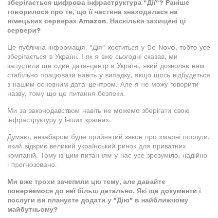
зберігається цифрова інфраструктура "Дії"? Раніше
говорилося про те, що її частина знаходилася на
німецьких серверах Amazon. Наскільки захищені ці
сервери?
Це публічна інформація. "Дія" хоститься у De Novo, тобто усе
зберігається в Україні. І як я вже сьогодні сказав, ми
запустили ще один дата-центр в Україні, який дозволяє нам
стабільно працювати навіть у випадку, якщо щось відбудеться
з нашим основним дата-центром. Але я не можу говорити
назву, тому що це питання безпеки.
Ми за законодавством навіть не можемо зберігати свою
інфраструктуру у інших країнах.
Думаю, незабаром буде прийнятий закон про хмарні послуги,
який відкриє великий український ринок для приватних
компаній. Тому із цим питанням у нас усе зрозуміло, надійно
і прогнозовано.
Ми вже трохи зачепили цю тему, але давайте
повернемося до неї більш детально. Які ще документи і
послуги ви плануєте додати у "Дію" в найближчому
майбутньому?