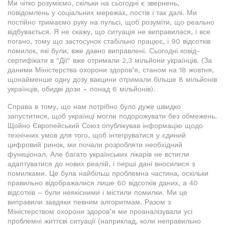
Ми чітко розуміємо, скільки на сьогодні є звернень,
повідомлень у соціальних мережах, постів і так далі. Ми
постійно тримаємо руку на пульсі, щоб розуміти, що реально
відбувається. Я не скажу, що ситуація не виправилася, і все
погано, тому що застосунок стабільно працює, і 90 відсотків
помилок, які були, вже давно виправлені. Сьогодні ковід-
сертифікати в "Дії" вже отримали 2,3 мільйони українців. (За
даними Міністерства охорони здоров’я, станом на 18 жовтня,
щонайменше одну дозу вакцини отримали більше 8 мільйонів
українців, обидві дози – понад 6 мільйонів).
Справа в тому, що нам потрібно було дуже швидко
запуститися, щоб українці могли подорожувати без обмежень.
Щойно Європейський Союз опублікував інформацію щодо
технічних умов для того, щоб інтегруватися у єдиний
цифровий ринок, ми почали розробляти необхідний
функціонал. Але багато українських лікарів не встигли
адаптуватися до нових реалій, і перші дані вносилися з
помилками. Це була найбільш проблемна частина, оскільки
правильно відображалися лише 60 відсотків даних, а 40
відсотків – були неякісними і містили помилки. Ми це
виправили завдяки певним алгоритмам. Разом з
Міністерством охорони здоров’я ми проаналізували усі
проблемні життєві ситуації (наприклад, коли неправильно