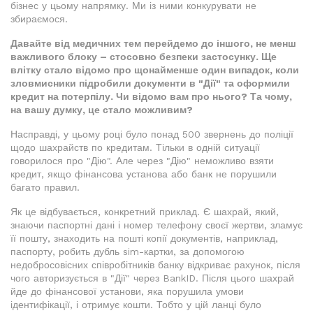
бізнес у цьому напрямку. Ми із ними конкурувати не
збираємося.
Давайте від медичних тем перейдемо до іншого, не менш
важливого блоку – стосовно безпеки застосунку. Ще
влітку стало відомо про щонайменше один випадок, коли
зловмисники підробили документи в "Дії" та оформили
кредит на потерпілу. Чи відомо вам про нього? Та чому,
на вашу думку, це стало можливим?
Насправді, у цьому році було понад 500 звернень до поліції
щодо шахрайств по кредитам. Тільки в одній ситуації
говорилося про "Дію". Але через "Дію" неможливо взяти
кредит, якщо фінансова установа або банк не порушили
багато правил.
Як це відбувається, конкретний приклад. Є шахрай, який,
знаючи паспортні дані і номер телефону своєї жертви, зламує
її пошту, знаходить на пошті копії документів, наприклад,
паспорту, робить дубль sim-картки, за допомогою
недобросовісних співробітників банку відкриває рахунок, після
чого авторизується в "Дії" через BankID. Після цього шахрай
йде до фінансової установи, яка порушила умови
ідентифікації, і отримує кошти. Тобто у цій ланці було