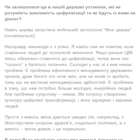
Чи залишилися ще в нашій державі установи, які не
розуміють важливість цифровізації та не йдуть із вами на
діалог?
Навіть церква запустила мобільний застосунок "Моя церква"
[посміхається].
Насправді, взаємодія є з усіма. Я навіть сам не помітив, коли
ставлення людей до технологій змінилося. Якщо раніше ЦВК
якось обережно ставилося до цифровізації, тепер вони нас
"пушать" у багатьох питаннях. Сьогодні у нас ні з ким немає
проблем. Є проблема ефективності менеджменту державних
органів, дуже багато хто хоче змін, але не може їх зробити,
тому що не вистачає менеджерських здібностей. Є проблема
в тому, що нам потрібно більше молодих, енергійних людей.
Але проблеми супротиву – немає. Ми потроху створюємо
культуру цифрової трансформації, і вона заряджає і заражає
людей.
Просто з кимось зміни даються швидко (як, наприклад, з
Міністерством охорони здоров’я, соціальної політики), а з
кимось - трохи довше, і це нормально.
В липні Рада прийняла закон про перехід держави на