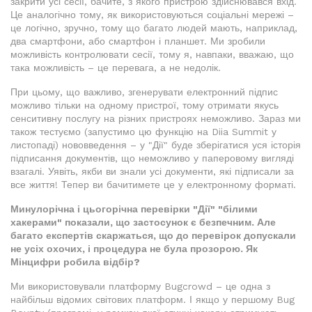
закрити усі сесії, бачите, з якого пристрою здійснювався вхід.
Це аналогічно тому, як використовуються соціальні мережі –
це логічно, зручно, тому що багато людей мають, наприклад,
два смартфони, або смартфон і планшет. Ми зробили
можливість контролювати сесії, тому я, навпаки, вважаю, що
така можливість – це перевага, а не недолік.
При цьому, що важливо, згенерувати електронний підпис
можливо тільки на одному пристрої, тому отримати якусь
сенситивну послугу на різних пристроях неможливо. Зараз ми
також тестуємо (запустимо цю функцію на Diia Summit у
листопаді) нововведення – у "Дії" буде зберігатися уся історія
підписання документів, що неможливо у паперовому вигляді
взагалі. Уявіть, якби ви знали усі документи, які підписали за
все життя! Тепер ви бачитимете це у електронному форматі.
Минулорічна і цьогорічна перевірки "Дії" "білими
хакерами" показали, що застосунок є безпечним. Але
багато експертів скаржаться, що до перевірок допускали
не усіх охочих, і процедура не була прозорою. Як
Мінцифри робила відбір?
Ми використовували платформу Bugcrowd – це одна з
найбільш відомих світових платформ. І якщо у першому Bug