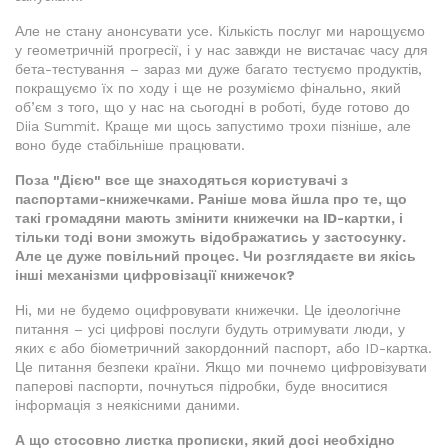
Але не стану анонсувати усе. Кількість послуг ми нарощуємо
у геометричній прогресії, і у нас завжди не вистачає часу для
бета-тестування – зараз ми дуже багато тестуємо продуктів,
покращуємо їх по ходу і ще не розуміємо фінально, який
об’єм з того, що у нас на сьогодні в роботі, буде готово до
Diia Summit. Краще ми щось запустимо трохи пізніше, але
воно буде стабільніше працювати.
Поза "Дією" все ще знаходяться користувачі з
паспортами-книжечками. Раніше мова йшла про те, що
такі громадяни мають змінити книжечки на ID-картки, і
тільки тоді вони зможуть відображатись у застосунку.
Але це дуже повільний процес. Чи розглядаєте ви якісь
інші механізми цифровізації книжечок?
Ні, ми не будемо оцифровувати книжечки. Це ідеологічне
питання – усі цифрові послуги будуть отримувати люди, у
яких є або біометричний закордонний паспорт, або ID-картка.
Це питання безпеки країни. Якщо ми почнемо цифровізувати
паперові паспорти, почнуться підробки, буде вноситися
інформація з неякісними даними.
А що стосовно листка прописки, який досі необхідно