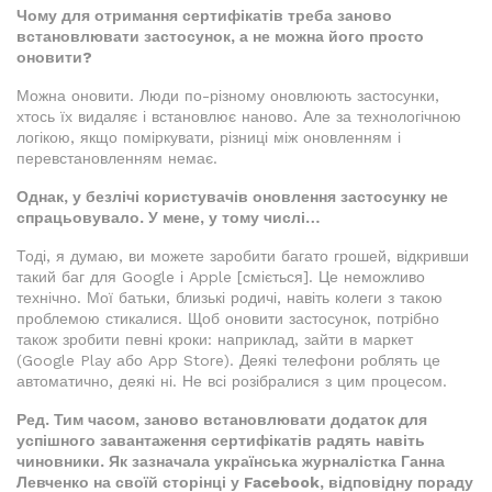
Чому для отримання сертифікатів треба заново
встановлювати застосунок, а не можна його просто
оновити?
Можна оновити. Люди по-різному оновлюють застосунки,
хтось їх видаляє і встановлює наново. Але за технологічною
логікою, якщо поміркувати, різниці між оновленням і
перевстановленням немає.
Однак, у безлічі користувачів оновлення застосунку не
спрацьовувало. У мене, у тому числі…
Тоді, я думаю, ви можете заробити багато грошей, відкривши
такий баг для Google і Apple [сміється]. Це неможливо
технічно. Мої батьки, близькі родичі, навіть колеги з такою
проблемою стикалися. Щоб оновити застосунок, потрібно
також зробити певні кроки: наприклад, зайти в маркет
(Google Play або App Store). Деякі телефони роблять це
автоматично, деякі ні. Не всі розібралися з цим процесом.
Ред. Тим часом, заново встановлювати додаток для
успішного завантаження сертифікатів радять навіть
чиновники. Як зазначала українська журналістка Ганна
Левченко на своїй сторінці у Facebook, відповідну пораду