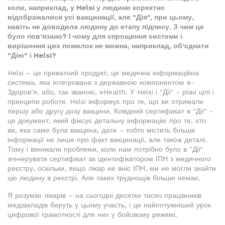
коли, наприклад, у Helsi у людини коректно
відображалися усі вакцинації, але "Дія", при цьому,
навіть не доводила людину до етапу підпису. З чим це
було пов’язано? І чому для спрощення системи і
вирішення цих помилок не можна, наприклад, об’єднати
"Дію" і Helsi?
Helsi – це приватний продукт, це медична інформаційна
система, яка інтегрована з державною компонентою е-
Здоров’я, або, так званою, eHealth. У Helsi і "Дії" - різні цілі і
принципи роботи. Helsi інформує про те, що ви отримали
першу або другу дозу вакцини. Ковідний сертификат в "Дії" -
це документ, який фіксує детальну інформацію про те, хто
ви, яка саме була вакцина, дати – тобто містить більше
інформації не лише про факт вакцинації, але також деталі.
Тому і виникали проблеми, коли нам потрібно було в "Дії"
згенерувати сертифікат за ідентифікатором ІПН з медичного
реєстру, оскільки, якщо лікар не вніс ІПН, ми не могли знайти
цю людину в реєстрі. Але таких труднощів більше немає.
Я розумію лікарів – на сьогодні десятки тисяч працівників
медзакладів беруть у цьому участь, і це найпотужніший урок
цифрової грамотності для них у бойовому режимі.