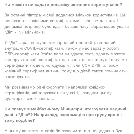
Чи можете ви надати динаміку активних користувачів?
За останні півтора місяці додалися мільйон користувачів. Це
пов’язано з ковідними сертифікатами - раніше для такої
динаміки потрібно було вдвічі більше часу. Зараз користувачів
"Дії" - 7,7 мільйонів.
У "Дії" зараз доступні міжнародний і жовтий та зелений
внутрішні COVID-сертифікати. Також у нас зараз у роботі
ПЛР-сертифікати (тобто коли ви здаєте тест, одразу можете
згенерувати собі сертифікат на основі цього тесту). Тестуємо
сертифікати людей, які одужали після COVID-19, а також
ковідний сертифікат дитини, тому що дітей також починають
вакцинувати.
Ми розвиваємо різні формати і напрямки ковідних
сертифікатів, які запускаються у світі, і завдяки цьому
аудиторія також зростає.
Чи планує в майбутньому Мінцифри інтегрувати медичні
дані в "Дію"? Наприклад, інформацію про групу крові і
тому подібне?
У цьому контексті я хотів би зазначити, що нещодавно був