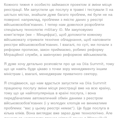
Кожного тижня я особисто займаюся проектом зі зміни місця
реєстрації. Ми запустили цю послугу в травні і тестували її на
шістьох містах, знайшли дуже багато проблем, які були не на
поверхні: наприклад, проблеми з якістю даних у реєстрі
військовозобов’язаних. І тепер нам довелося розробляти
спеціальну технологію military ID. Ми закуповуємо
комп’ютери (ми – Мінцифра!), щоб допомогти кожному
військкомату отримати технічне обладнання, щоб наповнити
реєстри військовозобов’язаних. І взагалі, по суті, ми почали з
реформи прописки, закон приймаємо, робимо реформу
Міграційної служби, а закінчуємо реформою військкоматів.
Я дуже хочу детально розповісти про це на Diia Summit, тому
що це навіть буде цікаво з точки зору менеджменту іншим
міністрам і, взагалі, менеджерам приватного сектору.
Я сподіваюся, що нам вдасться запустити на Diia Summit
працюючу послугу зміни місця реєстрації вже на всю країну,
тому що це найпопулярніша в країні послуга, і вона
передбачатиме автоматичний обмін даними з реєстром
військовозобов’язаних (і у молодих хлопців не виникатиме
проблема: "вас у цьому реєстрі немає"). Це буде послуга в
кілька кліків. Вона виглядає вже зараз дуже технологічно. Але