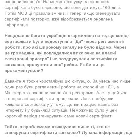
охорони здоров’я. На момент запуску електронних
сертифікатів було вирішено, що вони діятимуть 180 днів.
Потім МОЗ ці правила змінив, і тепер, якщо згенерувати
сертифікати повторно, вже відображається оновлена
інформація.
Нещодавно багато українців скаржилися на те, що ковід-
сертифікати були недоступні в "Дії" через регламентні
роботи, про які широкому загалу не було відомо. Через
це громадяни, які покладалися виключно на власні
електронні пристрої і не роздрукували сертифікати
завчасно, пропустили свої рейси. Як би ви це
прокоментували?
Давайте я трохи кристалізую цю ситуацію. За увесь час лише
один раз були регламентні роботи на стороні не "Дії", а
Міністерства охорони здоров’я з реєстрами. Але і у цей час
згенеровані сертифікати працювали. Логіка побудови
ковідного сертифікату у тому, що він працює навіть без
інтернету і у будь-якій ситуації. Неможливо було у цей
короткий період згенерувати саме новий сертифікат.
Тобто, з проблемами стикнулися лише ті, хто не
згенерував сертифікати завчасно? Лунала інформація, що