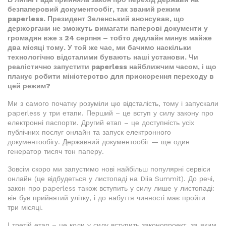
безпаперовий документообіг, так званий режим
paperless. Президент Зеленський анонсував, що
держоргани не зможуть вимагати паперові документи у
громадян вже з 24 серпня – тобто дедлайн минув майже
два місяці тому. У той же час, ми бачимо наскільки
технологічно відсталими бувають наші установи. Чи
реалістично запустити paperless найближчим часом, і що
планує робити міністерство для прискорення переходу в
цей режим?
Ми з самого початку розуміли цю відсталість, тому і запускали
paperless у три етапи. Перший – це вступ у силу закону про
електронні паспорти. Другий етап – це доступність усіх
публічних послуг онлайн та запуск електронного
документообігу. Державний документообіг — ще один
генератор тисяч тон паперу.
Зовсім скоро ми запустимо нові найбільш популярні сервіси
онлайн (це відбудеться у листопаді на Diia Summit). До речі,
закон про paperless також вступить у силу лише у листопаді:
він був прийнятий улітку, і до набуття чинності має пройти
три місяці.
І третій етап – це коли у силу вступить законопроект, за яким