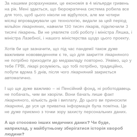
За нашими розрахунками, це економія в 4 мільярди гривень
на рік. Мені здається, що бюрократична система робила все
для того, щоб цього ніколи не відбулося, але ми чотири
місяці впроваджували цю технологію, видали за цей період
мільйон лікарняних, навчили 130 тисяч лікарів, підключили 3
тисячі лікарень. Ви не уявляєте собі роботу і міністра Ляшка, і
міністра Лазебної, і нашого міністерства щодо цього проекту.
Хотів би ще зазначити, що під час пандемії також дуже
важливим нововведенням є те, що для закриття лікарняного
не потрібно приходити до медзакладу повторно. Уявімо, що у
тебе ГРВІ, лікарі розуміють, що тобі потрібно, традиційно,
побути вдома 5 днів, після чого лікарняний закриється
автоматично.
І що ще дуже важливо – ні Пенсійний фонд, ні роботодавець
не побачать, чим ви хворіли. Вони бачать лише факт
лікарняного, кількість днів і виплату. До цього ви приносили
лікарняні, де уся ця приватна інформація була помітна. Це
не дуже приємно з точки зору захисту персональних даних.
А що стосовно інших медичних даних? Чи буде,
наприклад, у майбутньому зберігатися історія хвороб
людини?