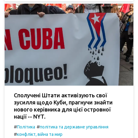
Сполучені Штати активізують свої
зусилля щодо Куби, прагнучи знайти
нового керівника для цієї островної
нації -- NYT.
#
#
Політика
політика та державне управління
#
конфлікт, війна та мир