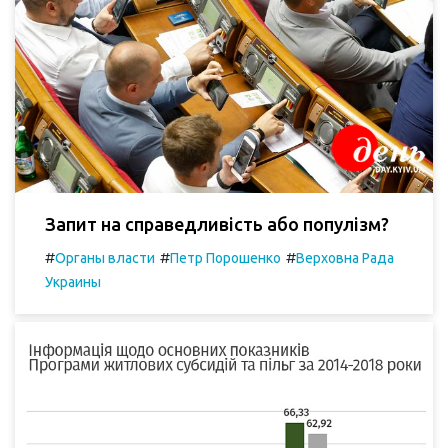
Запит на справедливість або популізм?
#
#
#
Органы власти
Петр Порошенко
Верховна Рада
Украины