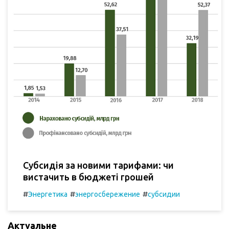
Субсидія за новими тарифами: чи
вистачить в бюджеті грошей
#
#
#
Энергетика
энергосбережение
субсидии
Актуальне