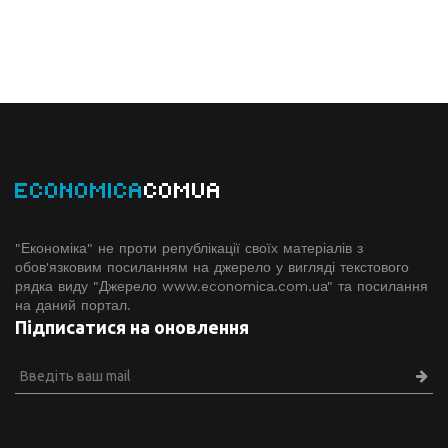
ECONOMICA
COMUA
"Економіка" не проти републікації своїх матеріалів з
обов'язковим посиланням на джерело у вигляді текстового
рядка виду "Джерело www.economiсa.com.ua" та посилання
на даний портал.
Підписатися на оновлення