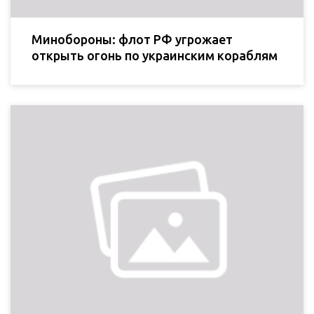
Минобороны: флот РФ угрожает
открыть огонь по украинским кораблям