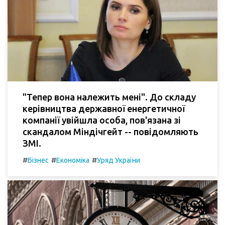
"Тепер вона належить мені". До складу
керівництва державної енергетичної
компанії увійшла особа, пов'язана зі
скандалом Міндічгейт -- повідомляють
ЗМІ.
#
#
#
Бізнес
Економіка
Уряд України