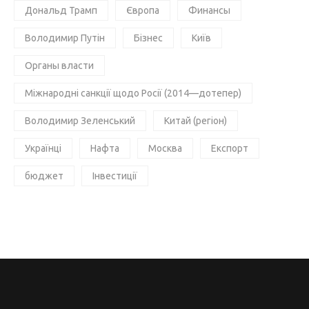
Дональд Трамп
Європа
Финансы
Володимир Путін
Бізнес
Київ
Органы власти
Міжнародні санкції щодо Росії (2014—дотепер)
Володимир Зеленський
Китай (регіон)
Українці
Нафта
Москва
Експорт
бюджет
Інвестиції