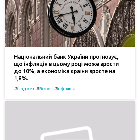
Національний банк України прогнозує,
що інфляція в цьому році може зрости
до 10%, а економіка країни зросте на
1,8%.
#
#
#
бюджет
Бізнес
Інфляція