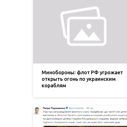
Минобороны: флот РФ угрожает
открыть огонь по украинским
кораблям