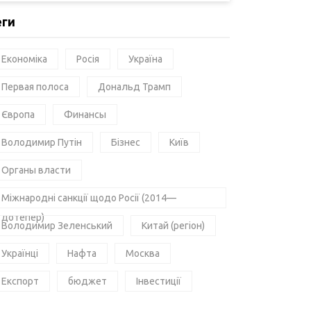
еги
Економіка
Росія
Україна
Первая полоса
Дональд Трамп
Європа
Финансы
Володимир Путін
Бізнес
Київ
Органы власти
Міжнародні санкції щодо Росії (2014—
дотепер)
Володимир Зеленський
Китай (регіон)
Українці
Нафта
Москва
Експорт
бюджет
Інвестиції