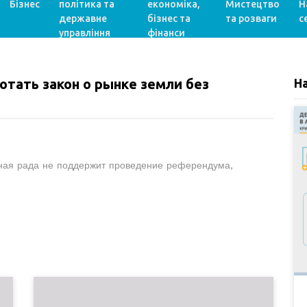
Бізнес
політика та
економіка,
Мистецтво
Н
державне
бізнес та
та розваги
с
управління
фінанси
отать закон о рынке земли без
Н
вная рада не поддержит проведение референдума,