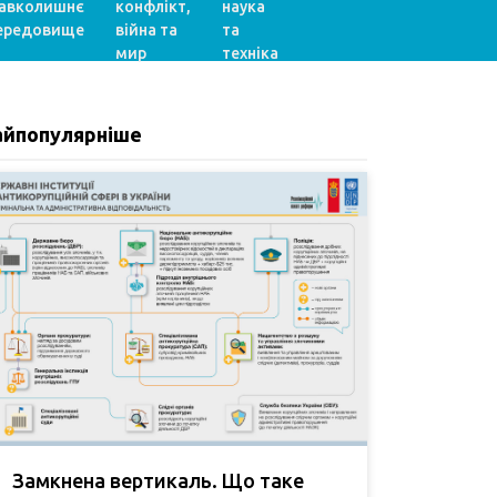
авколишнє
конфлікт,
наука
ередовище
війна та
та
мир
техніка
айпопулярніше
Замкнена вертикаль. Що таке