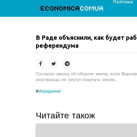
Політика
ECONOMICA
COMUA
В Раде объяснили, как будет раб
референдума
Согласно закону об обороте земли, если Верхо
иностранцы не смогут покупать землю.
#
Агрорынок
Читайте також