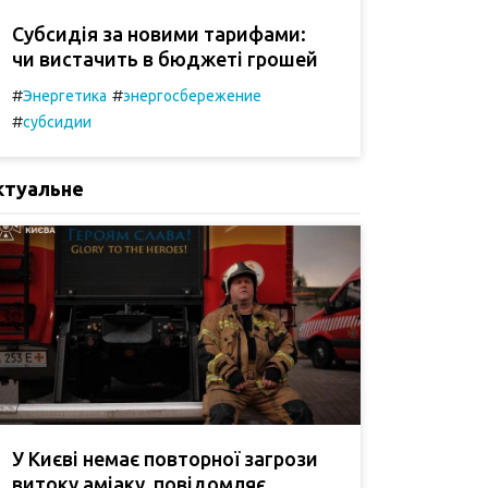
Субсидія за новими тарифами:
чи вистачить в бюджеті грошей
#
#
Энергетика
энергосбережение
#
субсидии
ктуальне
У Києві немає повторної загрози
витоку аміаку, повідомляє