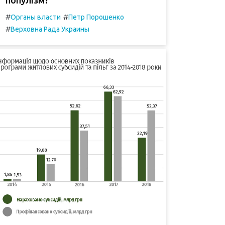
#
#
Органы власти
Петр Порошенко
#
Верховна Рада Украины