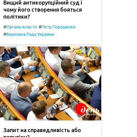
Вищий антикорупційний суд і
чому його створення бояться
політики?
#
#
Органы власти
Петр Порошенко
#
Верховна Рада Украины
Запит на справедливість або
популізм?