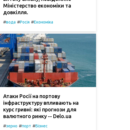
Міністерство економіки та
довкілля.
#
#
#
вода
Росія
Економіка
Атаки Росії на портову
інфраструктуру впливають на
курс гривні: які прогнози для
валютного ринку -- Delo.ua
#
#
#
зерно
порт
Бізнес