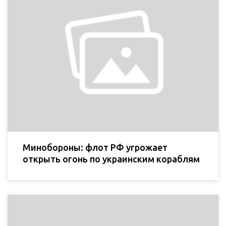
Минобороны: флот РФ угрожает
открыть огонь по украинским кораблям