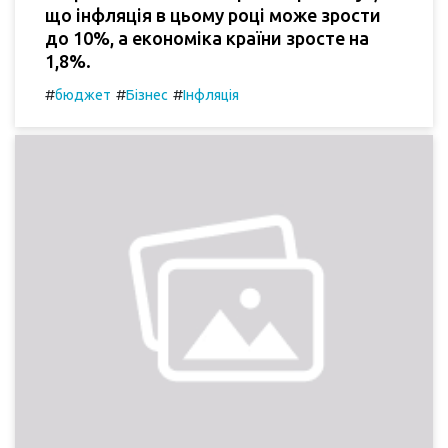
що інфляція в цьому році може зрости
до 10%, а економіка країни зросте на
1,8%.
#
#
#
бюджет
Бізнес
Інфляція