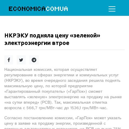
ECONOMICA
COMUA
НКРЭКУ подняла цену «зеленой»
электроэнергии втрое
Национальная комиссия, которая осуществляет
регулирование в сферах энергетики и коммунальных услуг
(НКРЭКУ), во время очередного заседания решила поднять
максимальную цену, по которой предприятие
«Гарантированный покупатель» («ГарПок») сможет
выставлять «зеленую» электроэнергию на продажу на рынке
«на сутки вперед» (РСВ). Так, максимальная отметка
возросла с 566,7 грн/МВт-час до 1536,1 грн/МВт-час.
Согласно постановлению комиссии, «ГарПок» может указать
цену в заявке на продажу энергии, произведенной с
помощью альтернативных источников, на РСВ не выше 75%