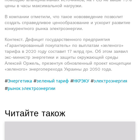
цены в часы максимальной нагрузки.
В компании отметили, что такое нововведение позволит
создать справедливое ценообразование и ускорит развитие
конкурентного рынка электроэнергии.
Контекст. Дефицит государственного предприятия
«Гарантированный покупатель» по выплатам «зеленого»
тарифа в 2020 году составит 17 млрд грн. Об этом заявил
экс-министр энергетики и защиты окружающей среды
Алексей Оржель, презентуя обновленный проект концепции
«зеленого» энергоперехода Украины до 2050 года.
#
#
#
#
Энергетика
зеленый тариф
НКРЭКУ
электроэнергия
#
рынок электроэнергии
Читайте також