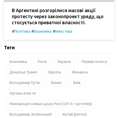
В Аргентині розгорілися масові акції
протесту через законопроект уряду, що
стосується приватної власності.
#
#
#
Політика
Економіка
Інвестиції
Теги
Економіка
Росія
Україна
Первая полоса
Дональд Трамп
Європа
Финансы
Володимир Путін
Бізнес
Київ
Органы власти
Міжнародні санкції щодо Росії (2014—дотепер)
Володимир Зеленський
Китай (регіон)