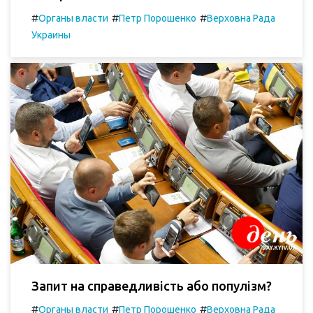
#
#
#
Органы власти
Петр Порошенко
Верховна Рада
Украины
Запит на справедливість або популізм?
#
#
#
Органы власти
Петр Порошенко
Верховна Рада