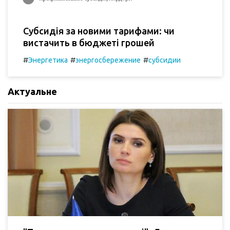
Субсидія за новими тарифами: чи
вистачить в бюджеті грошей
#
#
#
Энергетика
энергосбережение
субсидии
Актуальне