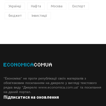
Українці
Нафта
Москва
Експорт
бюджет
Інвестиції
ECONOMICA
COMUA
"Економіка" не проти републікації своїх матеріалів з
обов'язковим посиланням на джерело у вигляді текстового
рядка виду "Джерело www.economiсa.com.ua" та посилання
на даний портал.
Підписатися на оновлення