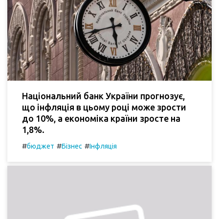
Національний банк України прогнозує,
що інфляція в цьому році може зрости
до 10%, а економіка країни зросте на
1,8%.
#
#
#
бюджет
Бізнес
Інфляція