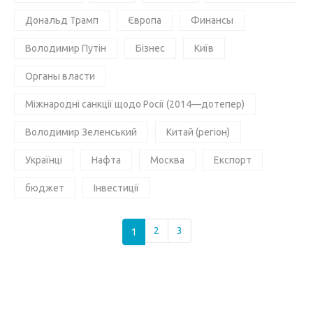
Дональд Трамп
Європа
Финансы
Володимир Путін
Бізнес
Київ
Органы власти
Міжнародні санкції щодо Росії (2014—дотепер)
Володимир Зеленський
Китай (регіон)
Українці
Нафта
Москва
Експорт
бюджет
Інвестиції
1
2
3