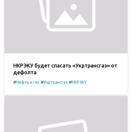
НКРЭКУ будет спасать «Укртрансгаз» от
дефолта
#
#
#
Нефть и газ
Укртрансгаз
НКРЭКУ