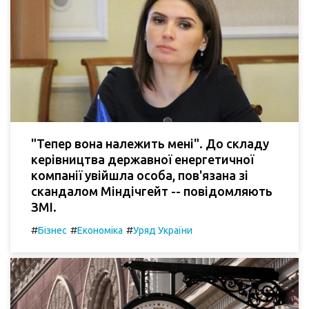
"Тепер вона належить мені". До складу
керівництва державної енергетичної
компанії увійшла особа, пов'язана зі
скандалом Міндічгейт -- повідомляють
ЗМІ.
#
#
#
Бізнес
Економіка
Уряд України