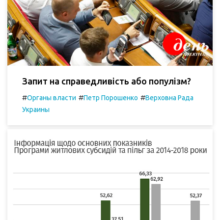
Запит на справедливість або популізм?
#
#
#
Органы власти
Петр Порошенко
Верховна Рада
Украины