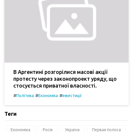
В Аргентині розгорілися масові акції
протесту через законопроект уряду, що
стосується приватної власності.
#
#
#
Політика
Економіка
Інвестиції
Теги
Економіка
Росія
Україна
Первая полоса