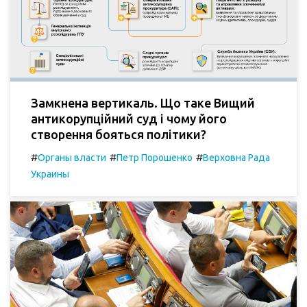
Замкнена вертикаль. Що таке Вищий
антикорупційний суд і чому його
створення бояться політики?
#
#
#
Органы власти
Петр Порошенко
Верховна Рада
Украины