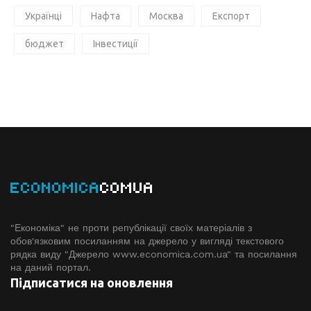
Українці
Нафта
Москва
Експорт
бюджет
Інвестиції
ECONOMICA
COMUA
"Економіка" не проти републікації своїх матеріалів з
обов'язковим посиланням на джерело у вигляді текстового
рядка виду "Джерело www.economiсa.com.ua" та посилання
на даний портал.
Підписатися на оновлення