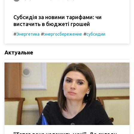
Субсидія за новими тарифами: чи
вистачить в бюджеті грошей
#
#
#
Энергетика
энергосбережение
субсидии
Актуальне