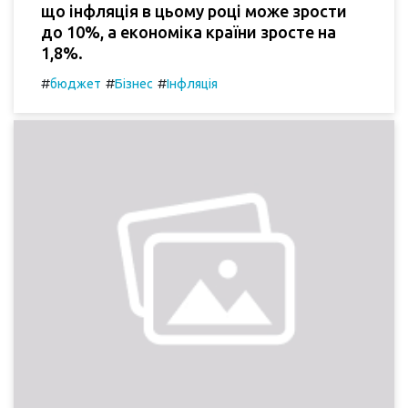
що інфляція в цьому році може зрости
до 10%, а економіка країни зросте на
1,8%.
#
#
#
бюджет
Бізнес
Інфляція