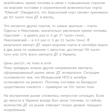
возобновить прием топлива в связи с повышенным спросом
на морские поставки и ограниченной возможностью порта
"Южный". Ожидается, что Херсонский порт сможет принимать
до 60 тысяч тонн ДТ в месяц.
Что касается других портов, то самые крупные – порты
Одессы и Николаева, значительно увеличили прием топлива.
Одесский – в девять раз (с 4 до 37 тысяч тонн),
Николаевский – в 4,5 раз (с 5 до 22 тысяч тонн). В
результате импорт ДТ через морские порты в сентябре вырос
в два раза по сравнению с августом, достигнув 119 тысяч
тонн или 20% всего импорта ДТ в Украину.
Цены растут, но пока в опте
Пока трейдеры искали другие направления импорта,
сформированный ранее запас ДТ исчерпался. Ситуация
осложняется тем, что Мозырьский НПЗ в октябре
остановился на ремонт. Поэтому поставки из Беларуси
существенно снизятся – примерно на 100 тысяч тонн.
На внутреннем рынке сложилась непростая ситуация. Если
до августа в Украине всегда был запас топлива, то сейчас
количество ДТ на рынке отвечает только уровню текущего
потребления.