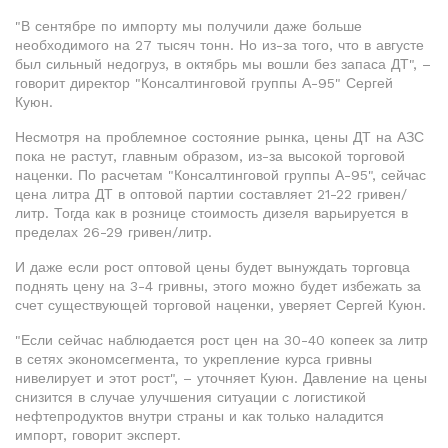
"В сентябре по импорту мы получили даже больше
необходимого на 27 тысяч тонн. Но из-за того, что в августе
был сильный недогруз, в октябрь мы вошли без запаса ДТ", –
говорит директор "Консалтинговой группы А-95" Сергей
Куюн.
Несмотря на проблемное состояние рынка, цены ДТ на АЗС
пока не растут, главным образом, из-за высокой торговой
наценки. По расчетам "Консалтинговой группы А-95", сейчас
цена литра ДТ в оптовой партии составляет 21-22 гривен/
литр. Тогда как в рознице стоимость дизеля варьируется в
пределах 26-29 гривен/литр.
И даже если рост оптовой цены будет вынуждать торговца
поднять цену на 3-4 гривны, этого можно будет избежать за
счет существующей торговой наценки, уверяет Сергей Куюн.
"Если сейчас наблюдается рост цен на 30-40 копеек за литр
в сетях экономсегмента, то укрепление курса гривны
нивелирует и этот рост", – уточняет Куюн. Давление на цены
снизится в случае улучшения ситуации с логистикой
нефтепродуктов внутри страны и как только наладится
импорт, говорит эксперт.