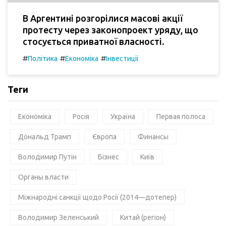
В Аргентині розгорілися масові акції
протесту через законопроект уряду, що
стосується приватної власності.
#
#
#
Політика
Економіка
Інвестиції
Теги
Економіка
Росія
Україна
Первая полоса
Дональд Трамп
Європа
Финансы
Володимир Путін
Бізнес
Київ
Органы власти
Міжнародні санкції щодо Росії (2014—дотепер)
Володимир Зеленський
Китай (регіон)