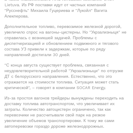
Lietuva. Из РФ поставки идут от частных компаний
"Русснефть" Михаила Гуцериева и "Лукойл" Вагита
Алекперова.
Дополнительное топливо, перевозимое железной дорогой,
увеличило спрос на вагоны-цистерны. Но "Укрзализныця" не
справилась с возникшей задачей. Проблемы с
диспетчеризацией и обновлением подвижного и тягового
состава УЗ привели к задержкам, которые по ряду
направлений достигали 30 дней.
"С конца августа существует проблема, связанная с
неудовлетворительной работой "Укрзализныци" по отгрузке
ДТ с белорусского направления. Естественно, что это
отражается на стоимости топлива. Ситуация может стать
критической", – говорят в компании SOCAR Energy.
Из-за простоя вагонов трейдеры вынуждены переходить на
доставку топлива автотранспортом, что увеличивает их
затраты. Количество автоцистерн ограничено, так как
перевозчики не рассчитывали свой парк на резкое
увеличение объемов транспортировки. К тому же сами
автоперевозки гораздо дороже железнодорожных.