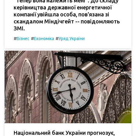
"Тепер вона належить мені". До складу
керівництва державної енергетичної
компанії увійшла особа, пов'язана зі
скандалом Міндічгейт -- повідомляють
ЗМІ.
#
#
#
Бізнес
Економіка
Уряд України
Національний банк України прогнозує,