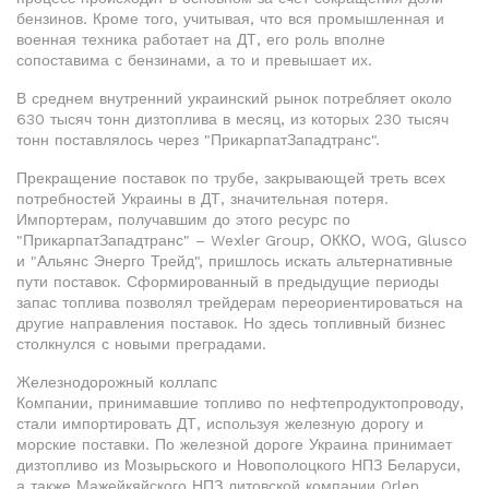
бензинов. Кроме того, учитывая, что вся промышленная и
военная техника работает на ДТ, его роль вполне
сопоставима с бензинами, а то и превышает их.
В среднем внутренний украинский рынок потребляет около
630 тысяч тонн дизтоплива в месяц, из которых 230 тысяч
тонн поставлялось через "ПрикарпатЗападтранс".
Прекращение поставок по трубе, закрывающей треть всех
потребностей Украины в ДТ, значительная потеря.
Импортерам, получавшим до этого ресурс по
"ПрикарпатЗападтранс" – Wexler Group, ОККО, WOG, Glusco
и "Альянс Энерго Трейд", пришлось искать альтернативные
пути поставок. Сформированный в предыдущие периоды
запас топлива позволял трейдерам переориентироваться на
другие направления поставок. Но здесь топливный бизнес
столкнулся с новыми преградами.
Железнодорожный коллапс
Компании, принимавшие топливо по нефтепродуктопроводу,
стали импортировать ДТ, используя железную дорогу и
морские поставки. По железной дороге Украина принимает
дизтопливо из Мозырьского и Новополоцкого НПЗ Беларуси,
а также Мажейкяйского НПЗ литовской компании Orlen