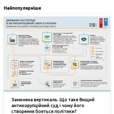
Найпопулярніше
Замкнена вертикаль. Що таке Вищий
антикорупційний суд і чому його
створення бояться політики?