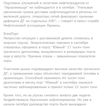
Ощутимых улучшений в логистике нефтепродуктов от
"Укрзализныци" не наблюдается и в октябре. "Учитывая
увеличение сроков доставки нефтепродуктов в регионы по
железной дороге, операторы сетей фиксируют признаки
дефицита ДТ на отдельных АЗС", – говорят в пресс-службе
Нефтегазовой ассоциации Украины.
БлокПорт
Непростая ситуация с растаможкой дизеля сложилась в
морских портах. Энергетическая таможня в сентябре
отказалась оформить в порту "Южный" 27 тысяч тонн
греческого дизтоплива, выгруженного в резервуары порта
еще в августе. Причина отказа – завышенные показатели
серы.
Участники рынка подтверждают высокое качество греческого
ДТ, а превышение серы объясняют передержкой топлива в
хранилищах. Способный принимать 60 тысяч тонн
дизтоплива в месяц порт "Южный" в сентябре оказался
частично заблокированным и принял только 22 тысяч тонн.
Кроме того, из-за угрозы силового захвата две недели
бездействовала Херсонская нефтеперевалка. Но уже в
начале октября руководство порта было вынуждено