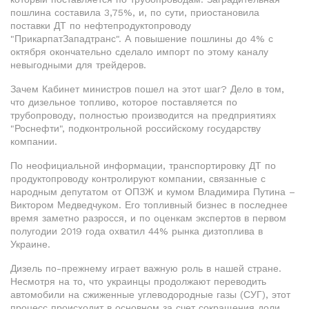
пошлина составила 3,75%, и, по сути, приостановила
поставки ДТ по нефтепродуктопроводу
"ПрикарпатЗападтранс". А повышение пошлины до 4% с
октября окончательно сделало импорт по этому каналу
невыгодными для трейдеров.
Зачем Кабинет министров пошел на этот шаг? Дело в том,
что дизельное топливо, которое поставляется по
трубопроводу, полностью производится на предприятиях
"Роснефти", подконтрольной российскому государству
компании.
По неофициальной информации, транспортировку ДТ по
продуктопроводу контролируют компании, связанные с
народным депутатом от ОПЗЖ и кумом Владимира Путина –
Виктором Медведчуком. Его топливный бизнес в последнее
время заметно разросся, и по оценкам экспертов в первом
полугодии 2019 года охватил 44% рынка дизтоплива в
Украине.
Дизель по-прежнему играет важную роль в нашей стране.
Несмотря на то, что украинцы продолжают переводить
автомобили на сжиженные углеводородные газы (СУГ), этот
процесс происходит в основном за счет сокращения доли