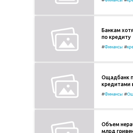
Банкам хот
по кредиту
#
#
Финансы
кр
Ощадбанк п
кредитами 
#
#
Финансы
Ощ
Объем нера
млрд гриве