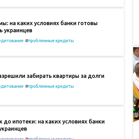
ы: на каких условиях банки готовы
ь украинцев
#
едитование
проблемные кредиты
азрешили забирать квартиры за долги
#
едитование
проблемные кредиты
 до ипотеки: на каких условиях банки
украинцев
#
едитование
проблемные кредиты