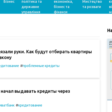
Бізнес
політика та
економіка,
Мистецтво
к
державне
бізнес та
та розваги
в
управління
фінанси
м
Н
язали руки. Как будут отбирать квартиры
акону
#
едитование
проблемные кредиты
 начал выдавать кредиты через
#
иватбанк
кредитование