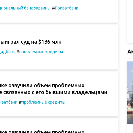
#
циональный банк Украины
Приватбанк
ыиграл суд на $136 млн
А
#
адбанк
проблемные кредиты
нке озвучили объем проблемных
не связанных с его бывшими владельцами
#
иватбанк
проблемные кредиты
нке озвучили объем проблемных