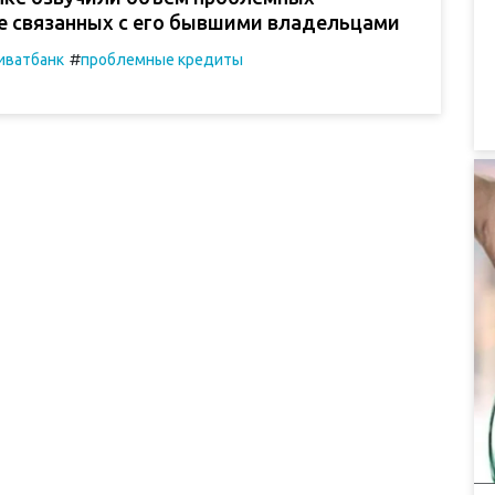
не связанных с его бывшими владельцами
#
иватбанк
проблемные кредиты