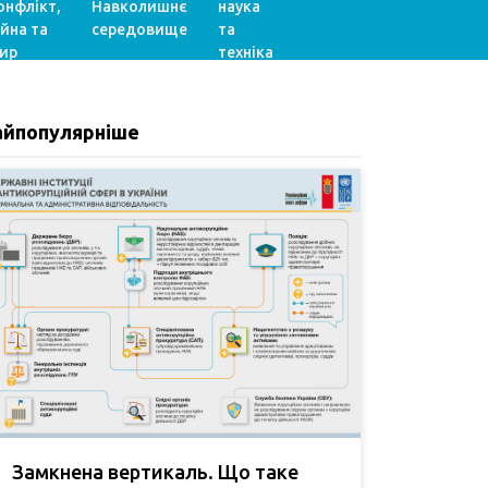
онфлікт,
Навколишнє
наука
ійна та
середовище
та
ир
техніка
айпопулярніше
Замкнена вертикаль. Що таке