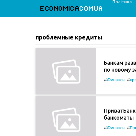
Політика
ECONOMICA
COMUA
проблемные кредиты
Банкам разв
по новому з
#
#
Финансы
кр
ПриватБанк
банкоматы
#
#
Финансы
Пр