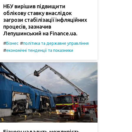
НБУ вирішив підвищити
облікову ставку внаслідок
загрози стабілізації інфляційних
процесів, зазначив
Лепушинський на Finance.ua.
#
#
Бізнес
політика та державне управління
#
економічні тенденції та показники
Бізнесу нададуть можливість