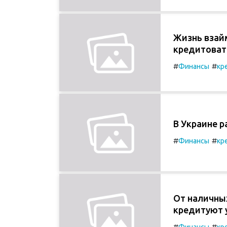
Жизнь взайм
кредитоват
#
#
Финансы
кр
В Украине р
#
#
Финансы
кр
От наличных
кредитуют 
#
#
Финансы
кр