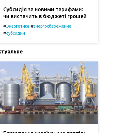
Субсидія за новими тарифами:
чи вистачить в бюджеті грошей
#
#
Энергетика
энергосбережение
#
субсидии
ктуальне
Блокування українських портів: