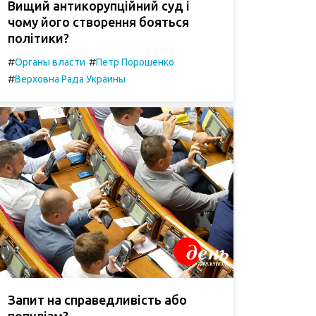
Вищий антикорупційний суд і
чому його створення бояться
політики?
#
#
Органы власти
Петр Порошенко
#
Верховна Рада Украины
Запит на справедливість або
популізм?