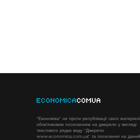
ECONOMICA
COMUA
"Економіка" не проти републікації своїх матеріалі
обов'язковим посиланням на джерело у вигляді
текстового рядка виду "Джерело
www.economiсa.com.ua" та посилання на дани