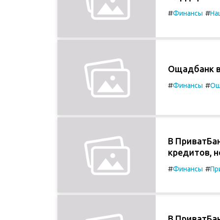
#
#
Финансы
На
Ощадбанк в
#
#
Финансы
Ощ
В ПриватБа
кредитов, 
#
#
Финансы
Пр
В ПриватБа