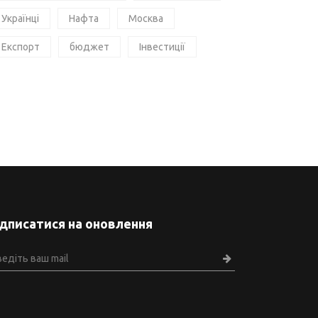
Українці
Нафта
Москва
Експорт
бюджет
Інвестиції
ідписатися на оновлення