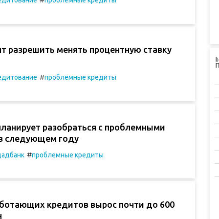
ят разрешить менять процентную ставку
#
едитование
проблемные кредиты
ланирует разобраться с проблемными
в следующем году
#
адбанк
проблемные кредиты
ботающих кредитов вырос почти до 600
н