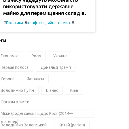
використовувати державне
майно для переміщення складів.
#
#
#
Політика
конфлікт, війна та мир
еги
Економіка
Росія
Україна
Первая полоса
Дональд Трамп
Європа
Финансы
Володимир Путін
Бізнес
Київ
Органы власти
Міжнародні санкції щодо Росії (2014—
дотепер)
Володимир Зеленський
Китай (регіон)