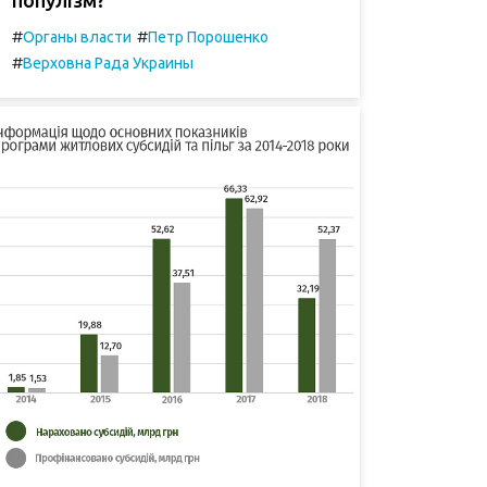
#
#
Органы власти
Петр Порошенко
#
Верховна Рада Украины