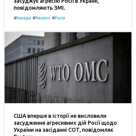
засуджує агресію Росії в Україні,
повідомляють ЗМІ.
#
#
#
Канада
Reuters
Росія
США вперше в історії не висловили
засудження агресивних дій Росії щодо
України на засіданні СОТ, повідомляє