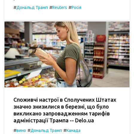
#
#
#
Дональд Трамп
Reuters
Росія
Споживчі настрої в Сполучених Штатах
значно знизилися в березні, що було
викликано запровадженням тарифів
адміністрації Трампа -- Delo.ua
#
#
#
вино
Дональд Трамп
Канада