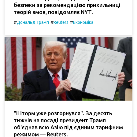
безпеки за рекомендацією прихильниці
теорій змов, повідомляє NYT.
#
#
#
Дональд Трамп
Reuters
Економіка
"Шторм уже розгорнувся". За десять
тижнів на посаді президент Трамп
об'єднав всю Азію під єдиним тарифним
режимом — Reuters.