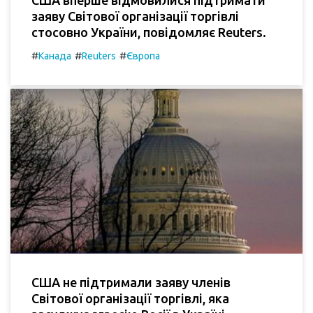
США вперше відмовилися підтримати
заяву Світової організації торгівлі
стосовно України, повідомляє Reuters.
#
#
#
Канада
Reuters
Європа
США не підтримали заяву членів
Світової організації торгівлі, яка