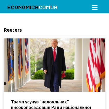
ECONOMICA
COMUA
Reuters
Трамп усунув "нелояльних"
високопосадовців Ради національної