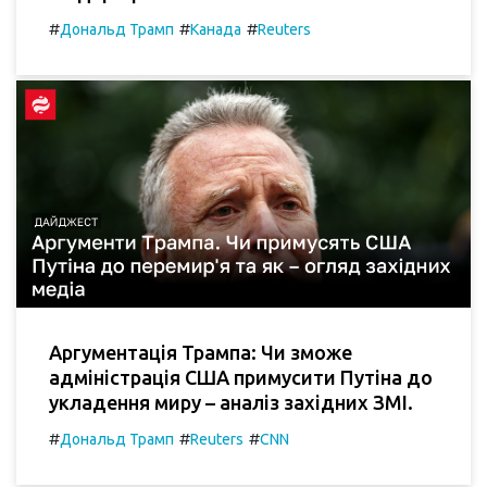
#
#
#
Дональд Трамп
Канада
Reuters
Аргументація Трампа: Чи зможе
адміністрація США примусити Путіна до
укладення миру – аналіз західних ЗМІ.
#
#
#
Дональд Трамп
Reuters
CNN