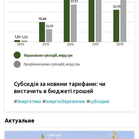
Субсидія за новими тарифами: чи
вистачить в бюджеті грошей
#
#
#
Энергетика
энергосбережение
субсидии
Актуальне