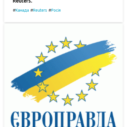
Reuters.
#
#
#
Канада
Reuters
Росія