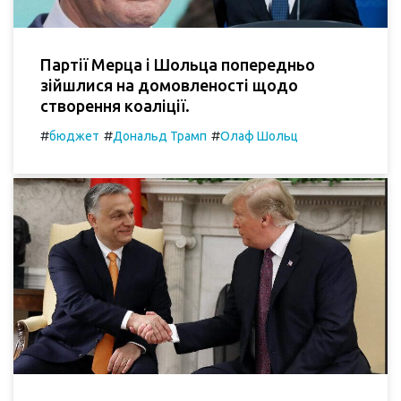
Партії Мерца і Шольца попередньо
зійшлися на домовленості щодо
створення коаліції.
#
#
#
бюджет
Дональд Трамп
Олаф Шольц