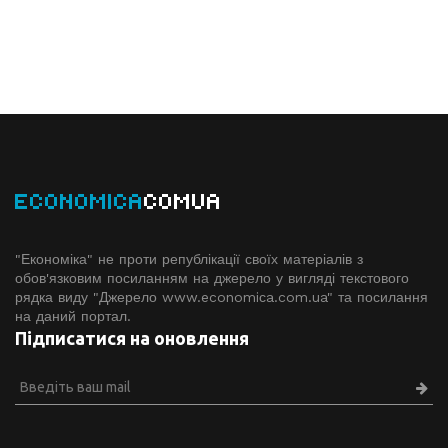
ECONOMICA
COMUA
"Економіка" не проти републікації своїх матеріалів з
обов'язковим посиланням на джерело у вигляді текстового
рядка виду "Джерело www.economiсa.com.ua" та посилання
на даний портал.
Підписатися на оновлення