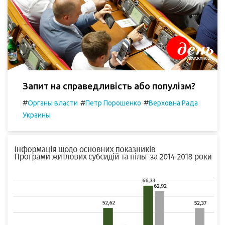
Запит на справедливість або популізм?
#
#
#
Органы власти
Петр Порошенко
Верховна Рада
Украины