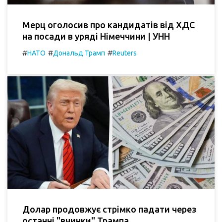
Мерц оголосив про кандидатів від ХДС
на посади в уряді Німеччини | УНН
#
#
#
НАТО
Дональд Трамп
Reuters
Долар продовжує стрімко падати через
останні "вчинки" Трампа.