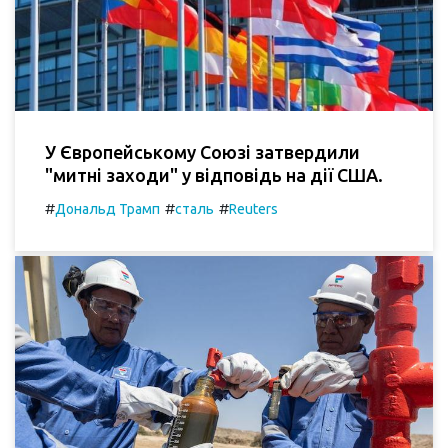
У Європейському Союзі затвердили
"митні заходи" у відповідь на дії США.
#
#
#
Дональд Трамп
сталь
Reuters