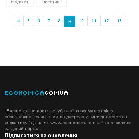
бюджет
Інвестиції
4
5
6
7
8
9
10
11
12
13
ECONOMICA
COMUA
"Економіка" не проти републікації своїх матеріалів з
обов'язковим посиланням на джерело у вигляді текстового
рядка виду "Джерело www.economiсa.com.ua" та посилання
на даний портал.
Підписатися на оновлення