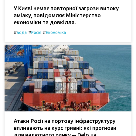
У Києві немає повторної загрози витоку
аміаку, повідомляє Міністерство
економіки та довкілля.
#
#
#
вода
Росія
Економіка
Атаки Росії на портову інфраструктуру
впливають на курс гривні: які прогнози
для валютного ринку -- Delo.ua