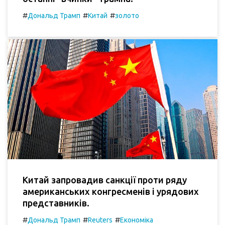
#
#
#
Дональд Трамп
Китай
золото
Китай запровадив санкції проти ряду
американських конгресменів і урядових
представників.
#
#
#
Дональд Трамп
Reuters
Економіка