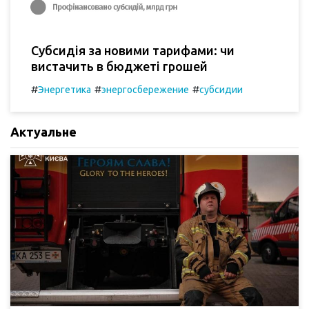
Субсидія за новими тарифами: чи
вистачить в бюджеті грошей
#
#
#
Энергетика
энергосбережение
субсидии
Актуальне