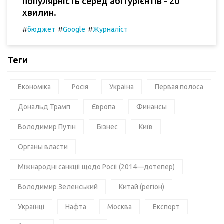
популярність серед абітурієнтів - 20
хвилин.
#
#
#
бюджет
Google
Журналіст
Теги
Економіка
Росія
Україна
Первая полоса
Дональд Трамп
Європа
Финансы
Володимир Путін
Бізнес
Київ
Органы власти
Міжнародні санкції щодо Росії (2014—дотепер)
Володимир Зеленський
Китай (регіон)
Українці
Нафта
Москва
Експорт