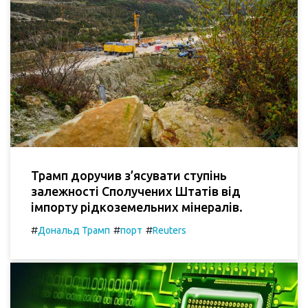
Трамп доручив з’ясувати ступінь
залежності Сполучених Штатів від
імпорту рідкоземельних мінералів.
#
#
#
Дональд Трамп
порт
Reuters