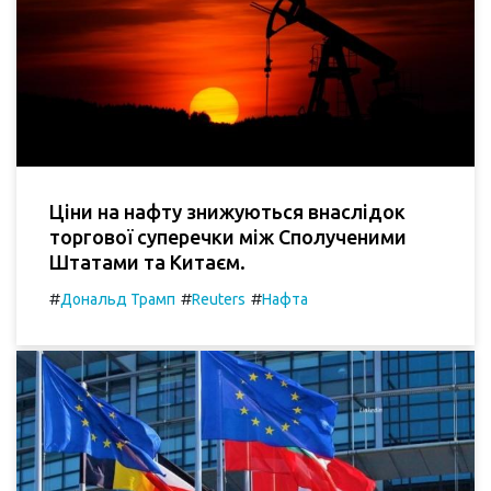
Ціни на нафту знижуються внаслідок
торгової суперечки між Сполученими
Штатами та Китаєм.
#
#
#
Дональд Трамп
Reuters
Нафта