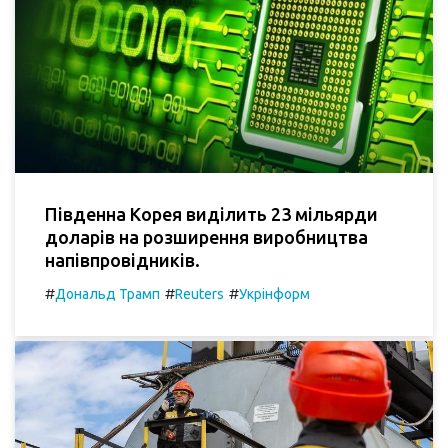
Південна Корея виділить 23 мільярди
доларів на розширення виробництва
напівпровідників.
#
#
#
Дональд Трамп
Reuters
Укрінформ