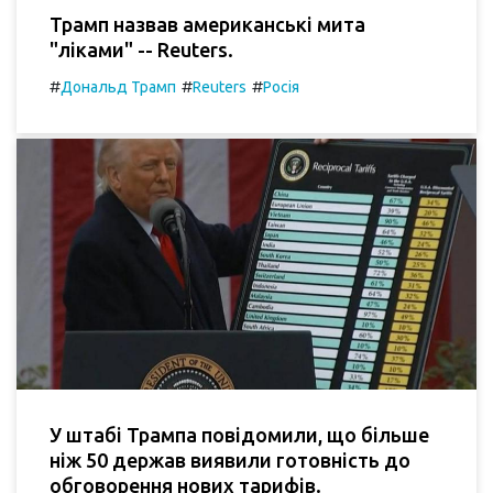
Трамп назвав американські мита
"ліками" -- Reuters.
#
#
#
Дональд Трамп
Reuters
Росія
У штабі Трампа повідомили, що більше
ніж 50 держав виявили готовність до
обговорення нових тарифів.