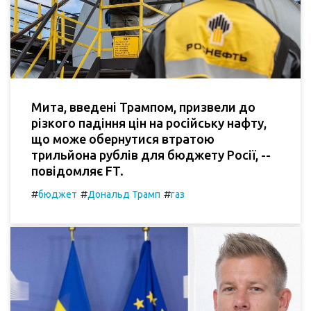
Мита, введені Трампом, призвели до
різкого падіння цін на російську нафту,
що може обернутися втратою
трильйона рублів для бюджету Росії, --
повідомляє FT.
#
#
#
бюджет
Дональд Трамп
газ