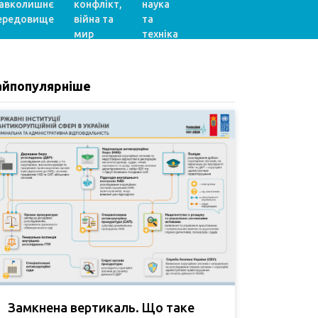
авколишнє
конфлікт,
наука
ередовище
війна та
та
мир
техніка
айпопулярніше
Замкнена вертикаль. Що таке