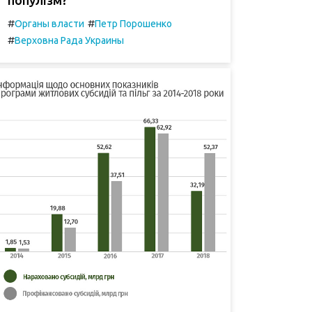
#
#
Органы власти
Петр Порошенко
#
Верховна Рада Украины