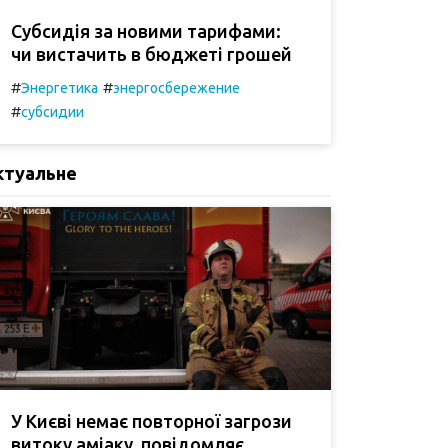
Субсидія за новими тарифами:
чи вистачить в бюджеті грошей
#
#
Энергетика
энергосбережение
#
субсидии
ктуальне
У Києві немає повторної загрози
витоку аміаку, повідомляє