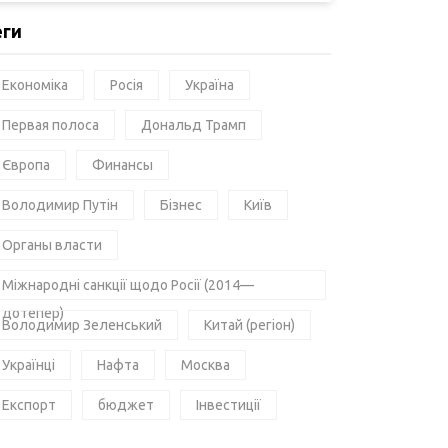
еги
Економіка
Росія
Україна
Первая полоса
Дональд Трамп
Європа
Финансы
Володимир Путін
Бізнес
Київ
Органы власти
Міжнародні санкції щодо Росії (2014—
дотепер)
Володимир Зеленський
Китай (регіон)
Українці
Нафта
Москва
Експорт
бюджет
Інвестиції