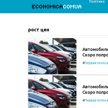
Політика
ECONOMICA
COMUA
рост цен
Автомобили
Скоро попро
#
Первая полос
Автомобили
Скоро попро
#
Первая полос