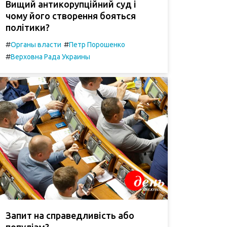
Вищий антикорупційний суд і
чому його створення бояться
політики?
#
#
Органы власти
Петр Порошенко
#
Верховна Рада Украины
Запит на справедливість або
популізм?