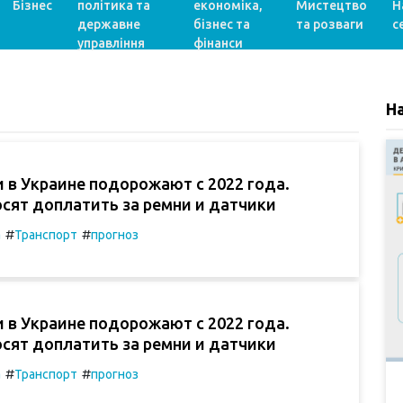
Бізнес
політика та
економіка,
Мистецтво
Н
державне
бізнес та
та розваги
с
управління
фінанси
Н
 в Украине подорожают с 2022 года.
сят доплатить за ремни и датчики
#
#
а
Транспорт
прогноз
 в Украине подорожают с 2022 года.
сят доплатить за ремни и датчики
#
#
а
Транспорт
прогноз