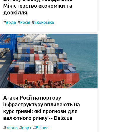
Міністерство економіки та
довкілля.
#
#
#
вода
Росія
Економіка
Атаки Росії на портову
інфраструктуру впливають на
курс гривні: які прогнози для
валютного ринку -- Delo.ua
#
#
#
зерно
порт
Бізнес