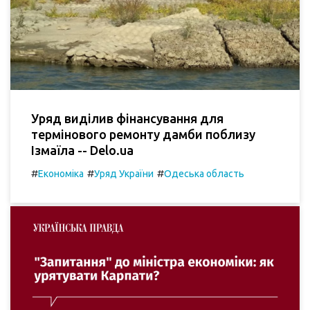
Уряд виділив фінансування для
термінового ремонту дамби поблизу
Ізмаїла -- Delo.ua
#
#
#
Економіка
Уряд України
Одеська область