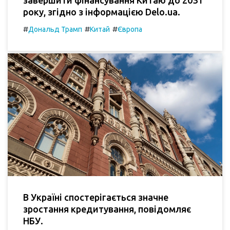
завершити фінансування Китаю до 2031
року, згідно з інформацією Delo.ua.
#
#
#
Дональд Трамп
Китай
Європа
В Україні спостерігається значне
зростання кредитування, повідомляє
НБУ.