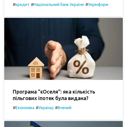
#
#
#
кредит
Національний банк України
Укрінформ
Програма "єОселя": яка кількість
пільгових іпотек була видана?
#
#
#
Економіка
Українці
Вчений