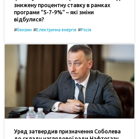
знижену процентну ставку в рамках
програми "5-7-9%" – які зміни
відбулися?
#
#
#
бензин
Електрична енергія
Росія
Уряд затвердив призначення Соболева
до складу наглядової ради Нафтогазу.