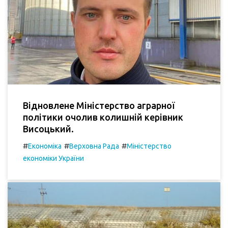
Відновлене Міністерство аграрної
політики очолив колишній керівник
Висоцький.
#
#
#
Економіка
Верховна Рада
Міністерство
економіки України