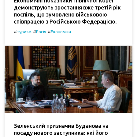
Економічні показники Північної Кореї
демонструють зростання вже третій рік
поспіль, що зумовлено військовою
співпрацею з Російською Федерацією.
#
#
#
туризм
Росія
Економіка
Зеленський призначив Буданова на
посаду нового заступника: які його