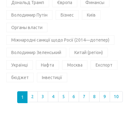
Дональд Трамп
Європа
Финансы
Володимир Путін
Бізнес
Київ
Органы власти
Міжнародні санкції щодо Росії (2014—дотепер)
Володимир Зеленський
Китай (регіон)
Українці
Нафта
Москва
Експорт
бюджет
Інвестиції
1
2
3
4
5
6
7
8
9
10