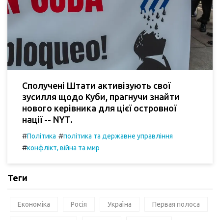
Сполучені Штати активізують свої
зусилля щодо Куби, прагнучи знайти
нового керівника для цієї островної
нації -- NYT.
#
#
Політика
політика та державне управління
#
конфлікт, війна та мир
Теги
Економіка
Росія
Україна
Первая полоса