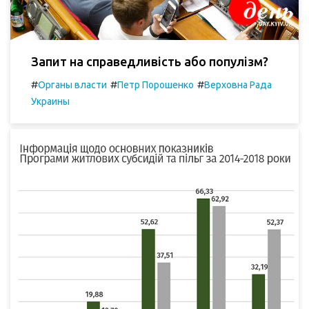
Запит на справедливість або популізм?
#
#
#
Органы власти
Петр Порошенко
Верховна Рада
Украины