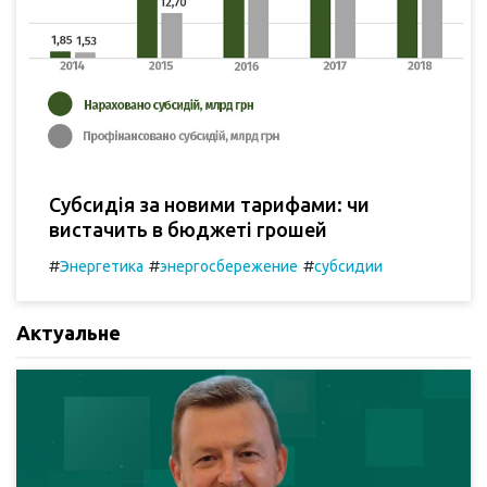
Субсидія за новими тарифами: чи
вистачить в бюджеті грошей
#
#
#
Энергетика
энергосбережение
субсидии
Актуальне