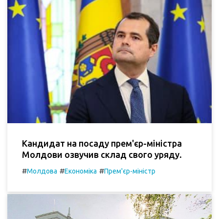
Кандидат на посаду прем'єр-міністра
Молдови озвучив склад свого уряду.
#
#
#
Молдова
Економіка
Прем'єр-міністр