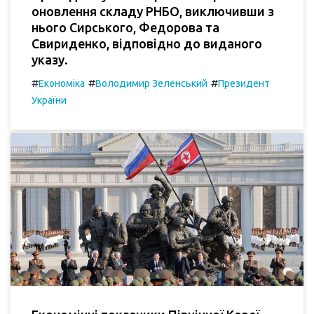
оновлення складу РНБО, виключивши з
нього Сирського, Федорова та
Свириденко, відповідно до виданого
указу.
#
#
#
Економіка
Володимир Зеленський
Президент
України