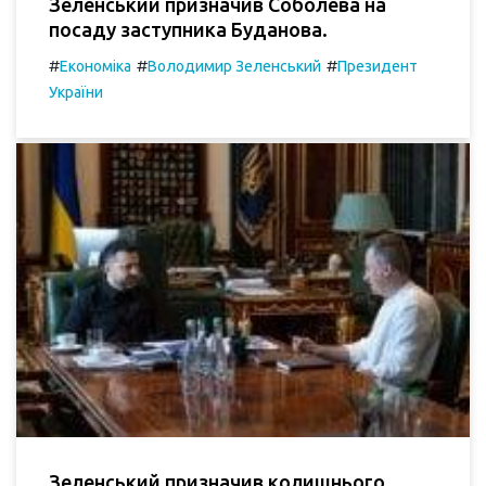
Зеленський призначив Соболева на
посаду заступника Буданова.
#
#
#
Економіка
Володимир Зеленський
Президент
України
Зеленський призначив колишнього