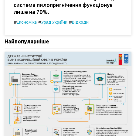
система пилопригнічення функціонує
лише на 70%.
#
#
#
Економіка
Уряд України
Відходи
Найпопулярніше