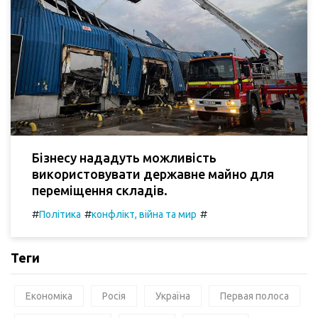
Бізнесу нададуть можливість
використовувати державне майно для
переміщення складів.
#
#
#
Політика
конфлікт, війна та мир
Теги
Економіка
Росія
Україна
Первая полоса