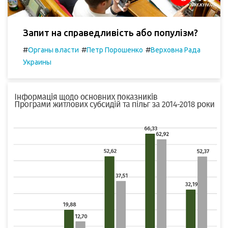
Запит на справедливість або популізм?
#
#
#
Органы власти
Петр Порошенко
Верховна Рада
Украины