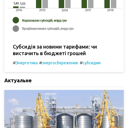
Субсидія за новими тарифами: чи
вистачить в бюджеті грошей
#
#
#
Энергетика
энергосбережение
субсидии
Актуальне