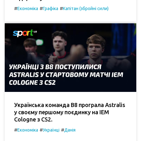
#
#
#
Економіка
Графіка
Капітан (збройні сили)
Українська команда B8 програла Astralis
у своєму першому поєдинку на IEM
Cologne з CS2.
#
#
#
Економіка
Українці
Данія