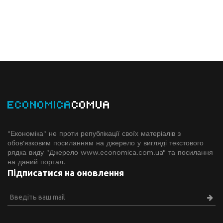
ECONOMICA
COMUA
"Економіка" не проти републікації своїх матеріалів з
обов'язковим посиланням на джерело у вигляді текстового
рядка виду "Джерело www.economiсa.com.ua" та посилання
на даний портал.
Підписатися на оновлення