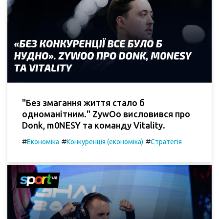
"Без змагання життя стало б
одноманітним." ZywOo висловився про
Donk, m0NESY та команду Vitality.
#
#
#
Економіка
Конкуренція (економіка)
Стратегія