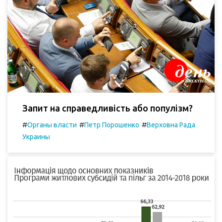
Запит на справедливість або популізм?
#
#
#
Органы власти
Петр Порошенко
Верховна Рада
Украины