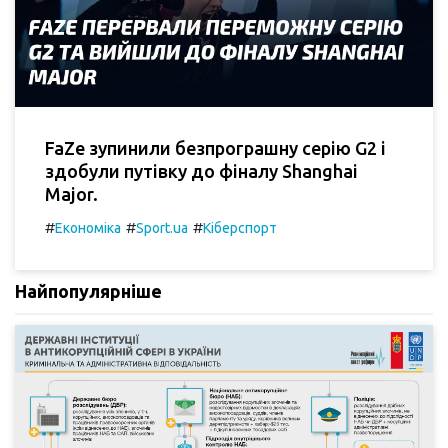
FaZe зупинили безпрограшну серію G2 і
здобули путівку до фіналу Shanghai
Major.
#
#
#
Економіка
Sport.ua
Кіберспорт
Найпопулярніше