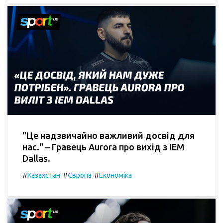
"Це надзвичайно важливий досвід для
нас." – Гравець Aurora про вихід з IEM
Dallas.
#
#
#
Казахстан
Європа
Економіка