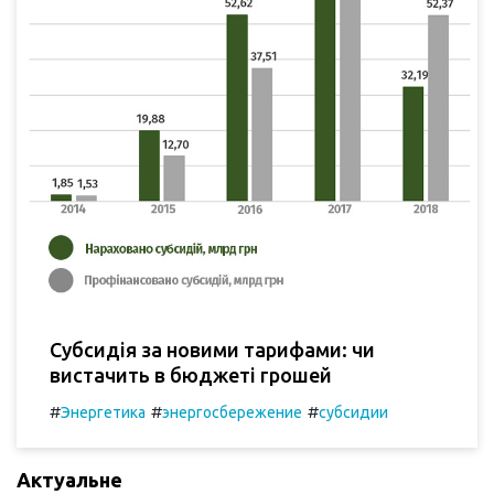
Субсидія за новими тарифами: чи
вистачить в бюджеті грошей
#
#
#
Энергетика
энергосбережение
субсидии
Актуальне