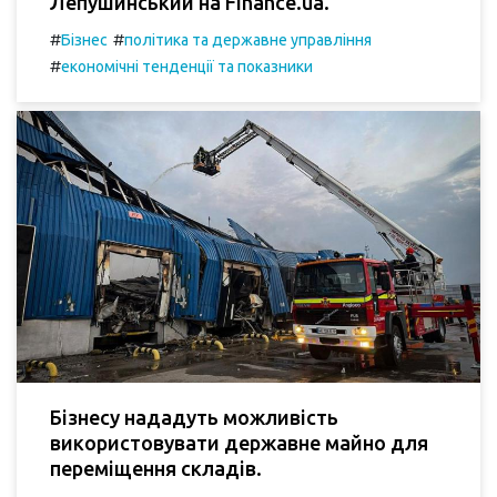
Лепушинський на Finance.ua.
#
#
Бізнес
політика та державне управління
#
економічні тенденції та показники
Бізнесу нададуть можливість
використовувати державне майно для
переміщення складів.