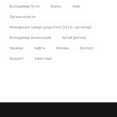
Володимир Путін
Бізнес
Київ
Органы власти
Міжнародні санкції щодо Росії (2014—дотепер)
Володимир Зеленський
Китай (регіон)
Українці
Нафта
Москва
Експорт
бюджет
Інвестиції