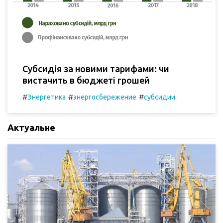
Субсидія за новими тарифами: чи
вистачить в бюджеті грошей
#
#
#
Энергетика
энергосбережение
субсидии
Актуальне