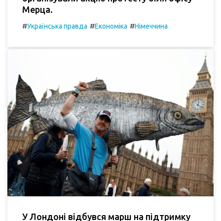
Мерца.
#
#
#
Українська правда
Економіка
Німеччина
У Лондоні відбувся марш на підтримку