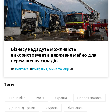
Бізнесу нададуть можливість
використовувати державне майно для
переміщення складів.
#
#
#
Політика
конфлікт, війна та мир
Теги
Економіка
Росія
Україна
Первая полоса
Дональд Трамп
Європа
Финансы