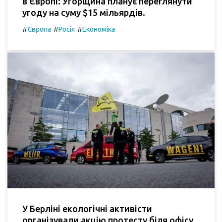
в Європі: Угорщина планує переглянути
угоду на суму $15 мільярдів.
#
#
#
Європа
Росія
Економіка
У Берліні екологічні активісти
організували акцію протесту біля офісу