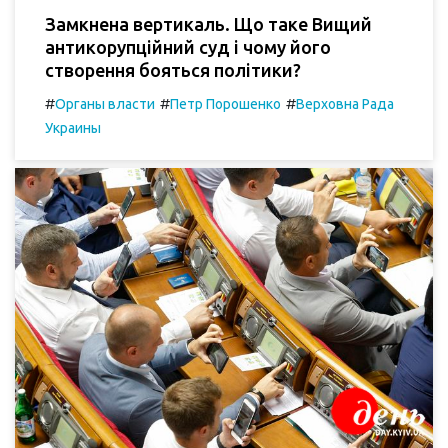
Замкнена вертикаль. Що таке Вищий
антикорупційний суд і чому його
створення бояться політики?
#
#
#
Органы власти
Петр Порошенко
Верховна Рада
Украины