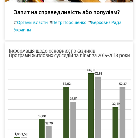
Запит на справедливість або популізм?
#
#
#
Органы власти
Петр Порошенко
Верховна Рада
Украины